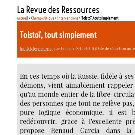
La Revue des Ressources
Accueil
>
Champ critique
>
Interventions
>
Tolstoï, tout simplement
Tolstoï, tout simplement
lundi 6 février 2017
, par
Edouard Schaelchli
(Date de rédaction antéri
En ces temps où la Russie, fidèle à ses
démons, vient aimablement rappeler 
qu’au monde entier de la libre-circula
des personnes que tout ne relève pas, 
pure logique économique, il est 
redécouvrir, grâce à l’excellente pr
propose Renaud Garcia dans la 