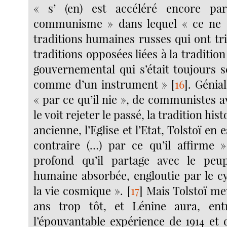
« s’ (en) est accéléré encore pa
communisme » dans lequel « ce ne s
traditions humaines russes qui ont tr
traditions opposées liées à la tradition
gouvernemental qui s’était toujours 
comme d’un instrument »
[
16
]
. Génia
« par ce qu’il nie », de communistes a
le voit rejeter le passé, la tradition his
ancienne, l’Eglise et l’Etat, Tolstoï en e
contraire (…) par ce qu’il affirme 
profond qu’il partage avec le peu
humaine absorbée, engloutie par le 
la vie cosmique ».
[
17
]
Mais Tolstoï meu
ans trop tôt, et Lénine aura, en
l’épouvantable expérience de 1914 et 