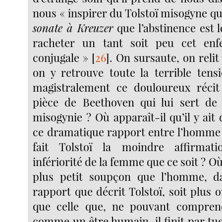
nous « inspirer du Tolstoï misogyne q
sonate à Kreuzer
que l’abstinence est 
racheter un tant soit peu cet enfe
conjugale »
[
26
]
. On sursaute, on relit
on y retrouve toute la terrible ten
magistralement ce douloureux récit 
pièce de Beethoven qui lui sert de 
misogynie ? Où apparaît-il qu’il y ait 
ce dramatique rapport entre l’homme
fait Tolstoï la moindre affirmat
infériorité de la femme que ce soit ? Où
plus petit soupçon que l’homme, da
rapport que décrit Tolstoï, soit plus
que celle que, ne pouvant compren
comme un être humain, il finit par tu