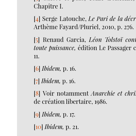
Chapitre I.
[
4
]
Serge Latouche,
Le Pari de la déc
Arthème Fayard/Pluriel, 2010, p. 276.
[
5
]
Renaud Garcia,
Léon Tolstoï con
toute puissance,
édition Le Passager c
11.
[
6
]
Ibidem,
p. 16.
[
7
]
Ibidem,
p. 16.
[
8
]
Voir notamment
Anarchie et chri
de création libertaire, 1986.
[
9
]
Ibidem,
p. 17.
[
10
]
Ibidem,
p. 21.