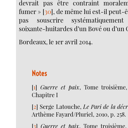
devrait pas être contraint moral
fumer »
[
30
]
, de même lui est-il peut-
pas souscrire systématiquement
soixante-huitardes d’un Bové ou d’u
Bordeaux, le 1er avril 2014.
Notes
[
1
]
Guerre et paix
, Tome troisième,
Chapitre I
[
2
]
Serge Latouche,
Le Pari de la déc
Arthème Fayard/Pluriel, 2010, p. 258.
[
3
]
Guerre et paix
, Tome troisième,