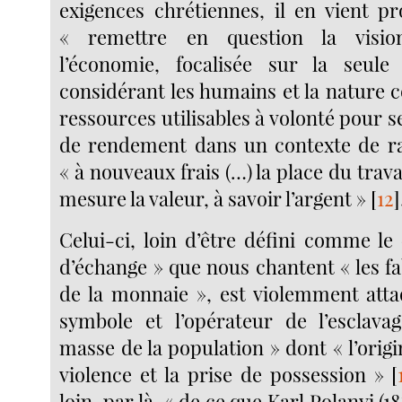
exigences chrétiennes, il en vient p
« remettre en question la visio
l’économie, focalisée sur la seule 
considérant les humains et la nature
ressources utilisables à volonté pour se
de rendement dans un contexte de ra
« à nouveaux frais (…) la place du trava
mesure la valeur, à savoir l’argent »
[
12
]
Celui-ci, loin d’être défini comme l
d’échange » que nous chantent « les fab
de la monnaie », est violemment att
symbole et l’opérateur de l’esclava
masse de la population » dont « l’origi
violence et la prise de possession »
[
loin, par là, « de ce que Karl Polanyi (1