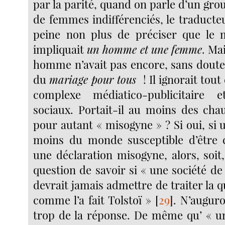
par la parité, quand on parle d’un gr
de femmes indifférenciés, le traducteu
peine non plus de préciser que le 
impliquait
un homme et une femme
. Ma
homme n’avait pas encore, sans doute
du
mariage pour tous
! Il ignorait tou
complexe médiatico-publicitaire 
sociaux. Portait-il au moins des chau
pour autant « misogyne » ? Si oui, si un
moins du monde susceptible d’êtr
une déclaration misogyne, alors, soit
question de savoir si « une société d
devrait jamais admettre de traiter la 
comme l’a fait Tolstoï »
[
29
]
. N’augur
trop de la réponse. De même qu’ « u