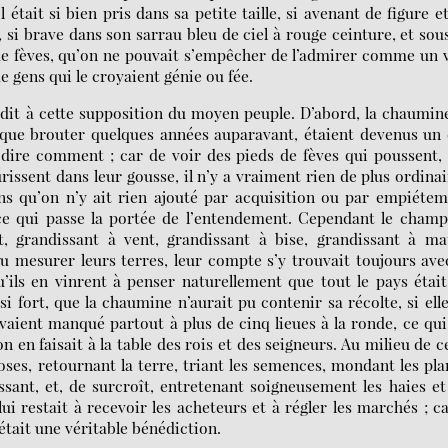
 était si bien pris dans sa petite taille, si avenant de figure e
, si brave dans son sarrau bleu de ciel à rouge ceinture, et sou
de fèves, qu’on ne pouvait s’empêcher de l’admirer comme un 
e gens qui le croyaient génie ou fée.
édit à cette supposition du moyen peuple. D’abord, la chaumin
que brouter quelques années auparavant, étaient devenus un
 dire comment ; car de voir des pieds de fèves qui poussent,
ûrissent dans leur gousse, il n’y a vraiment rien de plus ordinai
s qu’on n’y ait rien ajouté par acquisition ou par empiéte
 ce qui passe la portée de l’entendement. Cependant le cham
nt, grandissant à vent, grandissant à bise, grandissant à ma
au mesurer leurs terres, leur compte s’y trouvait toujours ave
’ils en vinrent à penser naturellement que tout le pays étai
si fort, que la chaumine n’aurait pu contenir sa récolte, si ell
avaient manqué partout à plus de cinq lieues à la ronde, ce qui
 en faisait à la table des rois et des seigneurs. Au milieu de c
oses, retournant la terre, triant les semences, mondant les pla
ssant, et, de surcroît, entretenant soigneusement les haies et
ui restait à recevoir les acheteurs et à régler les marchés ; ca
c’était une véritable bénédiction.