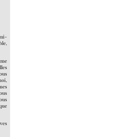
emi-
ble,
omme
lles
vous
moi,
mes
vous
vous
 que
èves