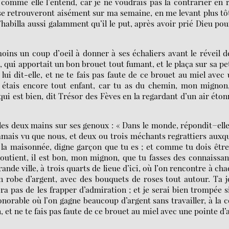
comme elle l’entend, car je ne voudrais pas la contrarier en 
se retrouveront aisément sur ma semaine, en me levant plus tô
’habilla aussi galamment qu’il le put, après avoir prié Dieu pou
oins un coup d’oeil à donner à ses échaliers avant le réveil d
uis, qui apportait un bon brouet tout fumant, et le plaça sur sa pe
lui dit-elle, et ne te fais pas faute de ce brouet au miel avec
 étais encore tout enfant, car tu as du chemin, mon mignon
ui est bien, dit Trésor des Fèves en la regardant d’un air éton
 et les deux mains sur ses genoux : « Dans le monde, répondit−ell
jamais vu que nous, et deux ou trois méchants regrattiers auxq
 la maisonnée, digne garçon que tu es ; et comme tu dois êtr
soutient, il est bon, mon mignon, que tu fasses des connaissa
 grande ville, à trois quarts de lieue d’ici, où l’on rencontre à ch
n robe d’argent, avec des bouquets de roses tout autour. Ta j
ra pas de les frapper d’admiration ; et je serai bien trompée s
norable où l’on gagne beaucoup d’argent sans travailler, à la 
t ne te fais pas faute de ce brouet au miel avec une pointe d’