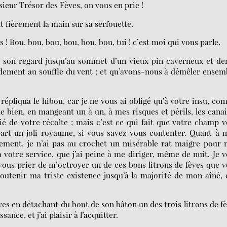
sieur Trésor des Fèves, on vous en prie !
t fièrement la main sur sa serfouette.
 ! Bou, bou, bou, bou, bou, bou, tui ! c’est moi qui vous parle.
nt son regard jusqu’au sommet d’un vieux pin caverneux et d
rdement au souffle du vent ; et qu’avons-nous à démêler ensem
répliqua le hibou, car je ne vous ai obligé qu’à votre insu, c
 bien, en mangeant un à un, à mes risques et périls, les canai
ié de votre récolte ; mais c’est ce qui fait que votre champ 
art un joli royaume, si vous savez vous contenter. Quant à 
ement, je n’ai pas au crochet un misérable rat maigre pour 
à votre service, que j’ai peine à me diriger, même de nuit. Je 
vous prier de m’octroyer un de ces bons litrons de fèves que 
soutenir ma triste existence jusqu’à la majorité de mon aîné,
es en détachant du bout de son bâton un des trois litrons de f
ance, et j’ai plaisir à l’acquitter.