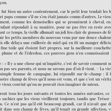
rçon.
e fut bien un autre contentement, car le petit leur tendait les 
t papa comme s’il ne s’en était jamais connu d’autres. Le vieu
cement, comme les demoiselles qui se promènent à cheval, en
’enfant répondait à sa manière, pour ne pas être en reste ave
t ce temps, la vieille allumait un joli feu clair de gousses de f
jouir les petits membres du nouveau venu par une douce chaleur
où elle délaya une cuillerée de miel qui en fit un manger délici
fine toile qui étoient fort propres, sur la meilleure couchett
 la plume et de l’édredon, ces pauvres gens n’en connoissaient
lle : « Il y a une chose qui m’inquiète, c’est de savoir comment 
 pas ses parents, et nous ne savons pas d’où il vient. − La viei
e simple femme de campagne, lui répondit sur-le-champ : il 
notre champ de fèves qu’il nous est venu, et que c’est un vérit
Le vieux convint qu’on ne pouvait rien imaginer de mieux.
ent tous les jours suivants et toutes les années suivantes, ce
us sachiez que les vieux vieillirent toujours, tandis que Trésor
u. Ce n’est pas qu’il eût beaucoup grandi, car il n’avait que 
ait dans son champ de fèves, qu’il tenait en grande affection, 