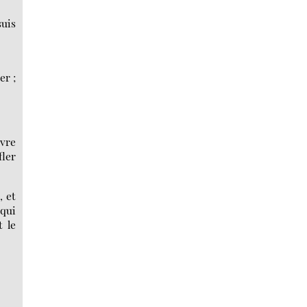
suis
er ;
èvre
fler
, et
 qui
t le