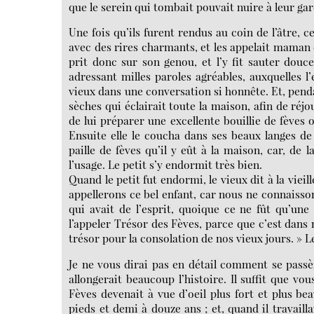
que le serein qui tombait pouvait nuire à leur ga
Une fois qu’ils furent rendus au coin de l’âtre, c
avec des rires charmants, et les appelait maman e
prit donc sur son genou, et l’y fit sauter dou
adressant milles paroles agréables, auxquelles l
vieux dans une conversation si honnête. Et, pendan
sèches qui éclairait toute la maison, afin de ré
de lui préparer une excellente bouillie de fèves 
Ensuite elle le coucha dans ses beaux langes de 
paille de fèves qu’il y eût à la maison, car, de
l’usage. Le petit s’y endormit très bien.
Quand le petit fut endormi, le vieux dit à la viei
appellerons ce bel enfant, car nous ne connaissons
qui avait de l’esprit, quoique ce ne fût qu’un
l’appeler Trésor des Fèves, parce que c’est dans 
trésor pour la consolation de nos vieux jours. » 
Je ne vous dirai pas en détail comment se passèr
allongerait beaucoup l’histoire. Il suffit que vo
Fèves devenait à vue d’oeil plus fort et plus bea
pieds et demi à douze ans ; et, quand il travaill