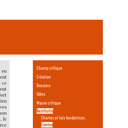
Champ critique
 eu
ient
Création
t ce
Dossiers
ient
Idées
fort
bien
Masse critique
èves
Restitutio
 son
Chartes et lois fondatrices
, le
arce
Contes