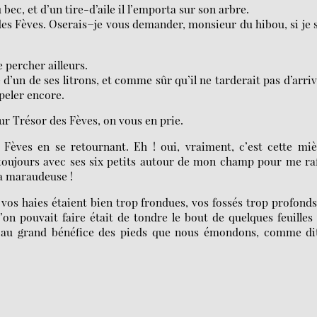
u bec, et d’un tire-d’aile il l’emporta sur son arbre.
des Fèves. Oserais−je vous demander, monsieur du hibou, si je 
e percher ailleurs.
d’un de ses litrons, et comme sûr qu’il ne tarderait pas d’arriv
ppeler encore.
ur Trésor des Fèves, on vous en prie.
s Fèves en se retournant. Eh ! oui, vraiment, c’est cette mi
 toujours avec ses six petits autour de mon champ pour me ra
a maraudeuse !
vos haies étaient bien trop frondues, vos fossés trop profonds
’on pouvait faire était de tondre le bout de quelques feuilles
’est au grand bénéfice des pieds que nous émondons, comme di