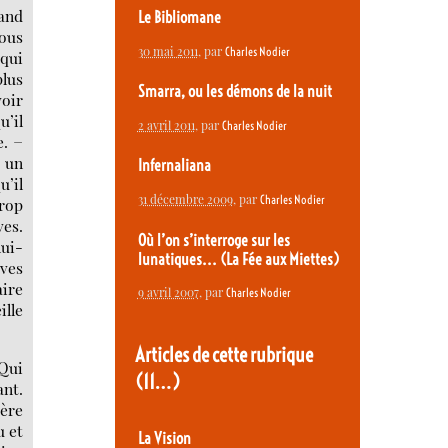
rand
Le Bibliomane
nous
30 mai 2011
, par
Charles Nodier
 qui
lus
Smarra, ou les démons de la nuit
voir
u’il
2 avril 2011
, par
Charles Nodier
e. −
r un
Infernaliana
u’il
31 décembre 2009
, par
Charles Nodier
trop
ves.
Où l’on s’interroge sur les
lui-
lunatiques... (La Fée aux Miettes)
èves
aire
9 avril 2007
, par
Charles Nodier
ille
Articles de cette rubrique
 Qui
(11…)
ant.
mère
u et
La Vision