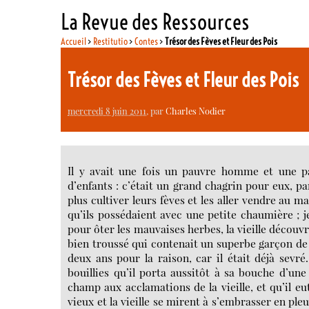
La Revue des Ressources
Accueil
>
Restitutio
>
Contes
>
Trésor des Fèves et Fleur des Pois
Trésor des Fèves et Fleur des Pois
mercredi 8 juin 2011
, par
Charles Nodier
Il y avait une fois un pauvre homme et une pa
d’enfants : c’était un grand chagrin pour eux, p
plus cultiver leurs fèves et les aller vendre au m
qu’ils possédaient avec une petite chaumière ; je
pour ôter les mauvaises herbes, la vieille découvri
bien troussé qui contenait un superbe garçon de h
deux ans pour la raison, car il était déjà sevré
bouillies qu’il porta aussitôt à sa bouche d’un
champ aux acclamations de la vieille, et qu’il eu
vieux et la vieille se mirent à s’embrasser en pleu