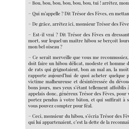
− Bou, bou, bou, bou, bou, bou, tui ! arrêtez, mon
− Qui m’appelle ? Dit Trésor des Fèves, en mettan
− De grâce, arrêtez ici, monsieur Trésor des Fèves
− Est-il vrai ? Dit Trésor des Fèves en dressa
mort, sur lequel un maître hibou se berçoit lou
mon bel oiseau ?
− Ce serait merveille que vous me reconnussiez, 
doit faire un hibou délicat, modeste et homme de
de rats qui grignotaient, bon an mal an, la moit
rapporte aujourd’hui de quoi acheter quelque p
victime malheureuse et désintéressée du dévou
bons jours, mes yeux s’étant tellement affoiblis 
appelais donc, généreux Trésor des Fèves, pour 
portez pendus à votre bâton, et qui suffirait à 
vous pouvez compter pour féal.
− Ceci, monsieur du hibou, s’écria Trésor des Fèv
qui lui appartenaient, c’est la dette de la reconnaiss