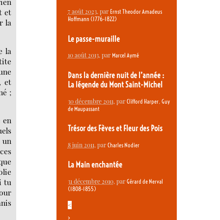
rien
t et
7 août 2023
, par
Ernst Theodor Amadeus
Hoffmann (1776-1822)
r la
Le passe-muraille
e la
10 août 2013
, par
Marcel Aymé
tite
 une
Dans la dernière nuit de l’année :
, et
La légende du Mont Saint-Michel
né ;
30 décembre 2011
, par
,
Clifford Harper
Guy
de Maupassant
e en
Trésor des Fèves et Fleur des Pois
uels
e un
8 juin 2011
, par
Charles Nodier
nces
aque
La Main enchantée
olie
i tu
31 décembre 2010
, par
Gérard de Nerval
(1808-1855)
cour
anis
<
>