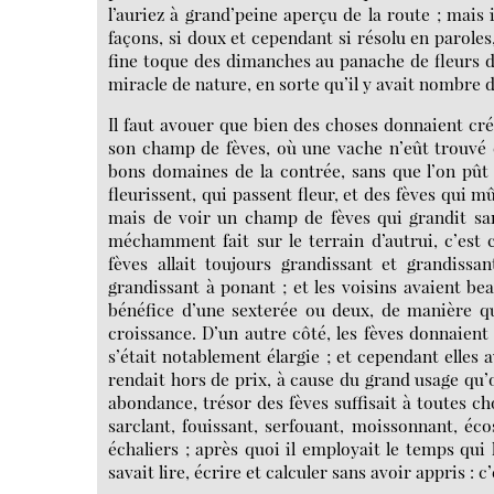
l’auriez à grand’peine aperçu de la route ; mais il
façons, si doux et cependant si résolu en paroles
fine toque des dimanches au panache de fleurs 
miracle de nature, en sorte qu’il y avait nombre d
Il faut avouer que bien des choses donnaient cr
son champ de fèves, où une vache n’eût trouvé 
bons domaines de la contrée, sans que l’on pût
fleurissent, qui passent fleur, et des fèves qui m
mais de voir un champ de fèves qui grandit san
méchamment fait sur le terrain d’autrui, c’est
fèves allait toujours grandissant et grandissa
grandissant à ponant ; et les voisins avaient be
bénéfice d’une sexterée ou deux, de manière qu
croissance. D’un autre côté, les fèves donnaient 
s’était notablement élargie ; et cependant elles 
rendait hors de prix, à cause du grand usage qu’on
abondance, trésor des fèves suffisait à toutes ch
sarclant, fouissant, serfouant, moissonnant, éco
échaliers ; après quoi il employait le temps qui l
savait lire, écrire et calculer sans avoir appris : 