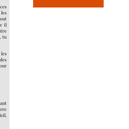
 ces
 les
tout
 il
ntre
, tu
 les
 des
pour
ant
erre
eil,