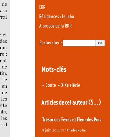
t de
ERR
s sa
vrai
Résidences : le labo
A propos de la RDR
e et
 des
Rechercher :
 qui
re ;
ment
p de
Mots-clés
tin,
c le
•
•
Conte
XIXe siècle
t en
e ne
 les
Articles de cet auteur
(5…)
ette
nts,
 les
Trésor des Fèves et Fleur des Pois
r il
8 juin 2011
, par
Charles Nodier