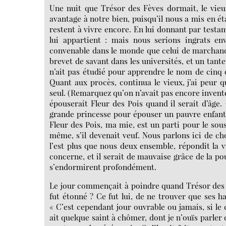
Une nuit que Trésor des Fèves dormait, le vieux
avantage à notre bien, puisqu’il nous a mis en é
restent à vivre encore. En lui donnant par testam
lui appartient : mais nous serions ingrats en
convenable dans le monde que celui de marchand
brevet de savant dans les universités, et un tantet
n’ait pas étudié pour apprendre le nom de cinq o
Quant aux procès, continua le vieux, j’ai peur qu
seul. (Remarquez qu’on n’avait pas encore inventé le
épouserait Fleur des Pois quand il serait d’âge. 
grande princesse pour épouser un pauvre enfant 
Fleur des Pois, ma mie, est un parti pour le sous
même, s’il devenait veuf. Nous parlons ici de ch
l’est plus que nous deux ensemble, répondit la viei
concerne, et il serait de mauvaise grâce de la pou
s’endormirent profondément.
Le jour commençait à poindre quand Trésor des F
fut étonné ? Ce fut lui, de ne trouver que ses ha
« C’est cependant jour ouvrable ou jamais, si le c
ait quelque saint à chômer, dont je n’ouïs parler