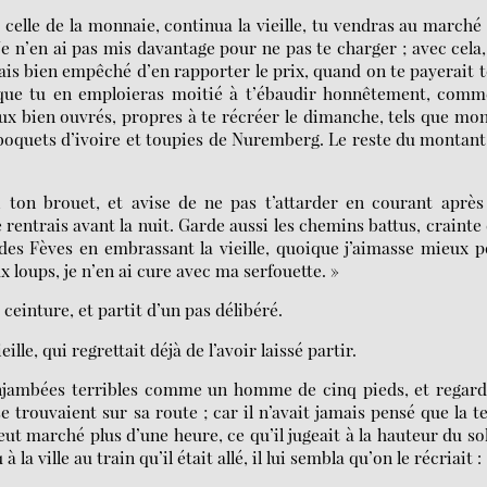
elle de la monnaie, continua la vieille, tu vendras au marché
Je n’en ai pas mis davantage pour ne pas te charger ; avec cela,
ais bien empêché d’en rapporter le prix, quand on te payerait 
 que tu en emploieras moitié à t’ébaudir honnêtement, comme
ux bien ouvrés, propres à te récréer le dimanche, tels que mo
boquets d’ivoire et toupies de Nuremberg. Le reste du montant
i ton brouet, et avise de ne pas t’attarder en courant après
 rentrais avant la nuit. Garde aussi les chemins battus, crainte
des Fèves en embrassant la vieille, quoique j’aimasse mieux 
 loups, je n’en ai cure avec ma serfouette. »
 ceinture, et partit d’un pas délibéré.
lle, qui regrettait déjà de l’avoir laissé partir.
enjambées terribles comme un homme de cinq pieds, et regard
e trouvaient sur sa route ; car il n’avait jamais pensé que la t
eut marché plus d’une heure, ce qu’il jugeait à la hauteur du sol
a ville au train qu’il était allé, il lui sembla qu’on le récriait :