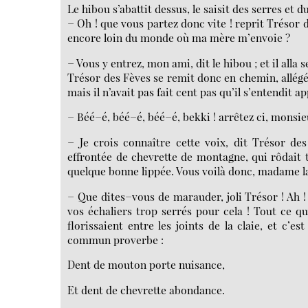
Le hibou s’abattit dessus, le saisit des serres et d
− Oh ! que vous partez donc vite ! reprit Trésor 
encore loin du monde où ma mère m’envoie ?
− Vous y entrez, mon ami, dit le hibou ; et il alla s
Trésor des Fèves se remit donc en chemin, allégé 
mais il n’avait pas fait cent pas qu’il s’entendit a
− Béé−é, béé−é, béé−é, bekki ! arrêtez ci, monsie
− Je crois connaître cette voix, dit Trésor de
effrontée de chevrette de montagne, qui rôdait
quelque bonne lippée. Vous voilà donc, madame l
− Que dites−vous de marauder, joli Trésor ! Ah ! 
vos échaliers trop serrés pour cela ! Tout ce qu
florissaient entre les joints de la claie, et c
commun proverbe :
Dent de mouton porte nuisance,
Et dent de chevrette abondance.