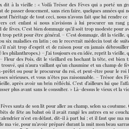
 dit à la vieille : « Voilà Trésor des Fèves qui a porté un g
tat de passer doucement, sans rien faire, quelques années qui 
ent l’héritage de tout ceci, nous n’avons fait que lui rendre ce
vers cet enfant si nous n’avisions à lui procurer un rang p
 de fèves. C’est bien dommage qu’il soit trop modeste pour a
 trop petit pour être général. − C’est dommage, dit la vieille, q
u six maladies en latin ; on le recevrait médecin tout de suit
’il n’ait trop d’esprit et de raison pour en jamais débrouille
s philanthropes.) − J’ai toujours eu en idée, reprit la vieille, q
− Fleur des Pois, dit le vieillard en hochant la tête, est bien 
trouvé, qui n’aura vaillant qu’un chaumine et un champ de fè
-préfet ou pour le procureur du roi, et peut-être pour le roi 
oses sérieuses, et vous n’êtes pas raisonnable. − Trésor des F
lle, après avoir un brin réfléchi. C’est d’ailleurs lui que l’aff
sser plus avant sans le consulter. » Là−dessus le vieux et la vie
èves sauta de son lit pour aller au champ, selon sa coutume.
bits de fête au bahut où il avait rangé les autres en se couch
alendrier n’est en défaut, dit-il à part lui ; et il faut que ma 
 de ma vie, pour m’avoir préparé durant la nuit mon beau sarra