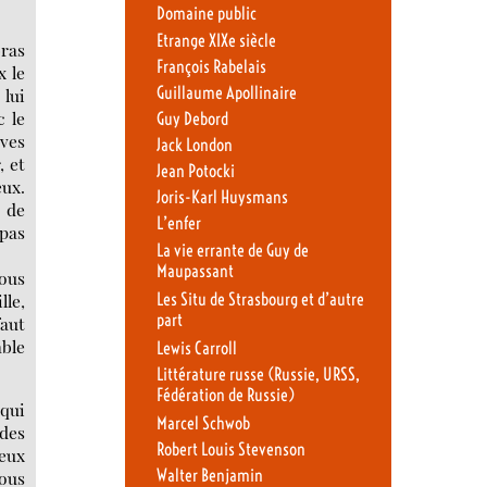
Domaine public
Etrange XIXe siècle
bras
François Rabelais
x le
Guillaume Apollinaire
 lui
c le
Guy Debord
èves
Jack London
, et
Jean Potocki
eux.
Joris-Karl Huysmans
e de
L’enfer
 pas
La vie errante de Guy de
Maupassant
nous
Les Situ de Strasbourg et d’autre
lle,
part
faut
able
Lewis Carroll
Littérature russe (Russie, URSS,
Fédération de Russie)
 qui
Marcel Schwob
 des
Robert Louis Stevenson
deux
Walter Benjamin
vous