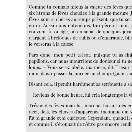
Comme tu connais mieux la valeur des fèves que c
six litrons de fèves choisies à la grande mesure. 
fèves sont si chères au temps présent, que tu ser
en or. Aussi nous entendons, ton père et moi,
convient à ton âge, ou en achat de quelques joya
d’argent à breloques de rubis ou d’émeraude, bil
le verseras à la caisse.
Pars donc, mon petit trésor, puisque tu as fin
papillons, car nous mourrions de douleur si tu ne
loups. − Vous serez obéie, ma mère, dit Trésor 
mon plaisir passer la journée au champ. Quant aux
Disant cela, il pendit hardiment sa serfouette à sa
− Reviens de bonne heure, lui cria longtemps la viei
Trésor des fèves marcha, marcha, faisant des 
deci, delà, les choses d’apparence inconnue qui s
fût si grande et si curieuse. Cependant, quand il 
et comme il s’étonnait de n’être pas encore rendu à l