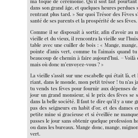
ma toque de cérémonie. Qu’il soit fait pourtant 
dans son grand âge, et quelques heures perdues 
rentrant plus tard. » Sur quoi Trésor des Fèves s
santé de ses parents et la prospérité de ses fèves.
Comme il se disposait à sortir, afin d’avoir au m
vieille et du vieux, il rencontra la vieille sur l’h
table avec une cuiller de bois : « Mange, mange, 
pointe d’anis vert, comme tu l’aimais quand tu
beaucoup de chemin à faire aujourd’hui. − Voilà q
mais où donc m’envoyez-vous ? »
La vieille s’assit sur une escabelle qui était là,
riant, dans le monde, mon petit trésor ! tu n’as 
tu vends tes fèves pour fournir aux dépenses de
jour un grand monsieur, si le prix des fèves se 
dans la belle société. Il faut te dire qu’il y a une
pas des seigneurs en habit d’or, et des dames e
petite mine si gracieuse et si éveillée ne manque
passes le jour sans obtenir quelque profession ho
ou dans les bureaux. Mange donc, mange, mignon, e
vert.