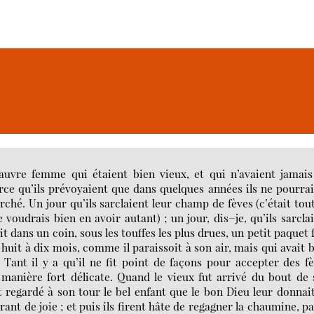
uvre femme qui étaient bien vieux, et qui n’avaient jamais
arce qu’ils prévoyaient que dans quelques années ils ne pourra
arché. Un jour qu’ils sarclaient leur champ de fèves (c’était tou
 voudrais bien en avoir autant) ; un jour, dis−je, qu’ils sarcla
t dans un coin, sous les touffes les plus drues, un petit paquet 
uit à dix mois, comme il paraissoit à son air, mais qui avait 
. Tant il y a qu’il ne fit point de façons pour accepter des f
e manière fort délicate. Quand le vieux fut arrivé du bout de
t regardé à son tour le bel enfant que le bon Dieu leur donnait
rant de joie ; et puis ils firent hâte de regagner la chaumine, p