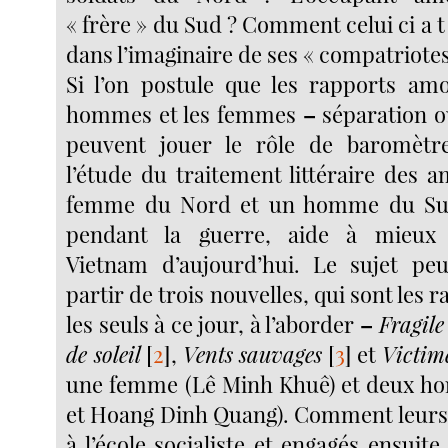
« frère » du Sud ? Comment celui ci a t 
dans l’imaginaire de ses « compatriote
Si l’on postule que les rapports am
hommes et les femmes
–
séparation o
peuvent jouer le rôle de baromètre
l’étude du traitement littéraire des 
femme du Nord et un homme du S
pendant la guerre, aide à mieux
Vietnam d’aujourd’hui. Le sujet peu
partir de trois nouvelles, qui sont les r
les seuls à ce jour, à l’aborder
–
Fragil
de soleil
[
2
]
,
Vents sauvages
[
3
]
et
Victim
une femme (Lê Minh Khuê) et deux h
et Hoang Dinh Quang). Comment leurs
à l’école socialiste et engagés ensuit