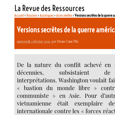
La Revue des Ressources
Accueil
>
Dossiers
>
Asiatiques
>
Asies réelles
>
Versions secrètes de la guerre
Versions secrètes de la guerre amér
mercredi 2 février 2011
, par
Doan Cam Thi
De la nature du conflit achevé en 
décennies, subsistaient d
interprétations. Washington voulait fa
« bastion du monde libre » contr
communiste » en Asie. Pour d’autre
vietnamienne était exemplaire de
internationale contre les « forces réac