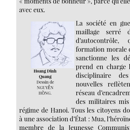
« moments de bonheur », parce qu’elle
avec eux.
La société en gu
maillage serré 
d’autocontrôle,
formation morale d
sanctionne les dé
prend en charge 
Hoang Dinh
disciplinaire de
Quang
Dessin de
nouvelles reflète
NGUYỄN
réseau d’encadreme
HỒNG.
des militaires mis
régime de Hanoi. Tous les citoyens do
à une association d’État : Mua, l’héroï
membre de la Jeunesse Communiste