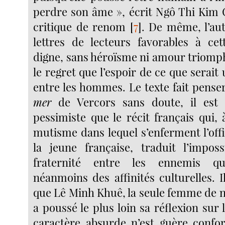
perdre son âme », écrit Ngô Thi Kim C
critique de renom
[
7
]
. De même, l’au
lettres de lecteurs favorables à cet
digne, sans héroïsme ni amour triomph
le regret que l’espoir de ce que serait 
entre les hommes. Le texte fait pense
mer
de Vercors sans doute, il est 
pessimiste que le récit français qui, 
mutisme dans lequel s’enferment l’off
la jeune française, traduit l’imposs
fraternité entre les ennemis q
néanmoins des affinités culturelles. I
que Lê Minh Khuê, la seule femme de n
a poussé le plus loin sa réflexion sur 
caractère absurde n’est guère confor