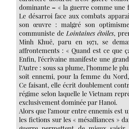
dominante
–
« la guerre comme une f
Le désarroi face aux combats apparaî
son œuvre : malgré son optimisme
communiste de
Lointaines étoiles
, pre
Minh Khuê, paru en 1971, se dema
affrontements : « Quand est ce que ça
Enfin, l’écrivaine manifeste une gran
l’Autre : sous sa plume, l’homme le plus
soit ennemi, pour la femme du Nord, v
Ce faisant, elle écrit doublement contr
régime selon laquelle le Vietnam repr
exclusivement dominée par Hanoi.
Alors que l’amour entre ennemis est u
les fictions sur les « mésalliances » d
guerre permettent de mieux saisir 