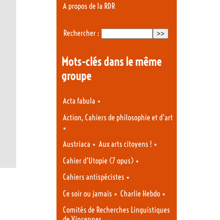
A propos de la RDR
Rechercher :
Mots-clés dans le même
groupe
•
Acta fabula
Action, Cahiers de philosophie et d’art
•
•
•
Austriaca
Aux arts citoyens !
•
Cahier d’Utopie (7 opus)
•
Cahiers antispécistes
•
•
Ce soir ou jamais
Charlie Hebdo
Comités de Recherches Linguistiques
de Vincennes
•