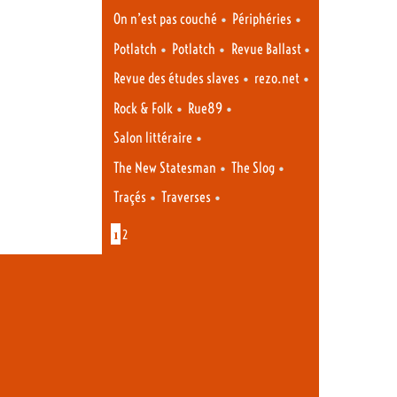
•
•
On n’est pas couché
Périphéries
•
•
•
Potlatch
Potlatch
Revue Ballast
•
•
Revue des études slaves
rezo.net
•
•
Rock & Folk
Rue89
•
Salon littéraire
•
•
The New Statesman
The Slog
•
•
Traçés
Traverses
1
2