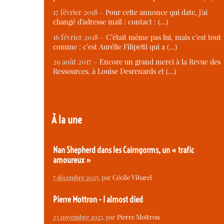
17 février 2018 –
Pour cette annonce qui date, j’ai
changé d’adresse mail : contact : (…)
16 février 2018 –
C’était même pas lui, mais c’est tout
comme : c’est Aurélie Filipetti qui a (…)
29 août 2017 –
Encore un grand merci à la Revue des
Ressources, à Louise Desrenards et (…)
À la une
Nan Shepherd dans les Cairngorms, un « trafic
amoureux »
7 décembre 2025
, par
Cécile Vibarel
Pierre Mottron - I almost died
23 novembre 2025
, par
Pierre Mottron