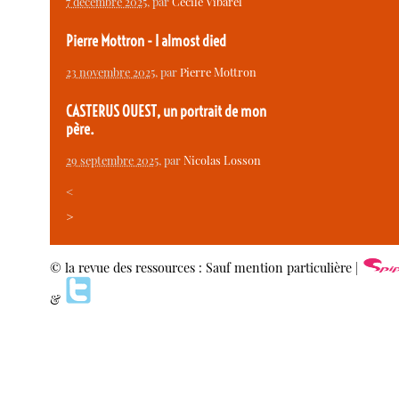
7 décembre 2025
, par
Cécile Vibarel
Pierre Mottron - I almost died
23 novembre 2025
, par
Pierre Mottron
CASTERUS OUEST, un portrait de mon
père.
29 septembre 2025
, par
Nicolas Losson
<
>
© la revue des ressources : Sauf mention particulière |
&