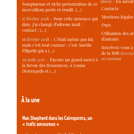
idées) -
En savoi
Somptueuse et riche présentation de ce
Contacts
merveilleux poète et érudit. (…)
Mentions légales
17 février 2018 –
Pour cette annonce qui
date, j’ai changé d’adresse mail :
Ours
contact : (…)
Utilisation des ar
d’auteurs
16 février 2018 –
C’était même pas lui,
mais c’est tout comme : c’est Aurélie
Inscrivez-vous à 
Filipetti qui a (…)
de la RdR
(Envoye
ni contenu)
29 août 2017 –
Encore un grand merci à
la Revue des Ressources, à Louise
Desrenards et (…)
À la une
Nan Shepherd dans les Cairngorms, un
« trafic amoureux »