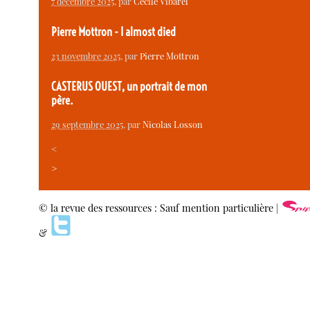
7 décembre 2025
, par
Cécile Vibarel
Pierre Mottron - I almost died
23 novembre 2025
, par
Pierre Mottron
CASTERUS OUEST, un portrait de mon
père.
29 septembre 2025
, par
Nicolas Losson
<
>
© la revue des ressources : Sauf mention particulière |
&