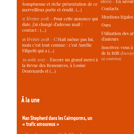
idées) -
En savoi
Somptueuse et riche présentation de ce
Contacts
merveilleux poète et érudit. (…)
Mentions légales
17 février 2018 –
Pour cette annonce qui
date, j’ai changé d’adresse mail :
Ours
contact : (…)
Utilisation des ar
d’auteurs
16 février 2018 –
C’était même pas lui,
mais c’est tout comme : c’est Aurélie
Inscrivez-vous à 
Filipetti qui a (…)
de la RdR
(Envoye
ni contenu)
29 août 2017 –
Encore un grand merci à
la Revue des Ressources, à Louise
Desrenards et (…)
À la une
Nan Shepherd dans les Cairngorms, un
« trafic amoureux »