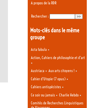
A propos de la RDR
Rechercher :
Mots-clés dans le même
groupe
•
Acta fabula
Action, Cahiers de philosophie et d’art
•
•
•
Austriaca
Aux arts citoyens !
•
Cahier d’Utopie (7 opus)
•
Cahiers antispécistes
•
•
Ce soir ou jamais
Charlie Hebdo
Comités de Recherches Linguistiques
de Vincennes
•