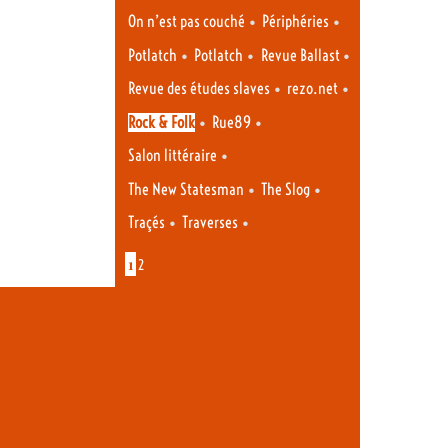
•
•
On n’est pas couché
Périphéries
•
•
•
Potlatch
Potlatch
Revue Ballast
•
•
Revue des études slaves
rezo.net
•
•
Rock & Folk
Rue89
•
Salon littéraire
•
•
The New Statesman
The Slog
•
•
Traçés
Traverses
1
2