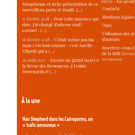
idées) -
En savoi
Somptueuse et riche présentation de ce
Contacts
merveilleux poète et érudit. (…)
Mentions légales
17 février 2018 –
Pour cette annonce qui
date, j’ai changé d’adresse mail :
Ours
contact : (…)
Utilisation des ar
d’auteurs
16 février 2018 –
C’était même pas lui,
mais c’est tout comme : c’est Aurélie
Inscrivez-vous à 
Filipetti qui a (…)
de la RdR
(Envoye
ni contenu)
29 août 2017 –
Encore un grand merci à
la Revue des Ressources, à Louise
Desrenards et (…)
À la une
Nan Shepherd dans les Cairngorms, un
« trafic amoureux »