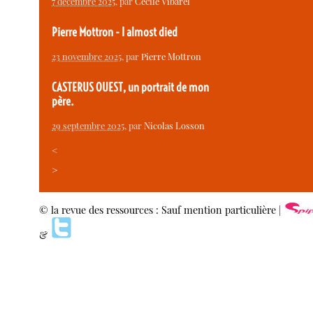
7 décembre 2025
, par
Cécile Vibarel
Pierre Mottron - I almost died
23 novembre 2025
, par
Pierre Mottron
CASTERUS OUEST, un portrait de mon
père.
29 septembre 2025
, par
Nicolas Losson
<
>
© la revue des ressources : Sauf mention particulière |
&