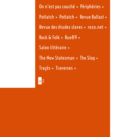
•
•
On n’est pas couché
Périphéries
•
•
•
Potlatch
Potlatch
Revue Ballast
•
•
Revue des études slaves
rezo.net
•
•
Rock & Folk
Rue89
•
Salon littéraire
•
•
The New Statesman
The Slog
•
•
Traçés
Traverses
1
2