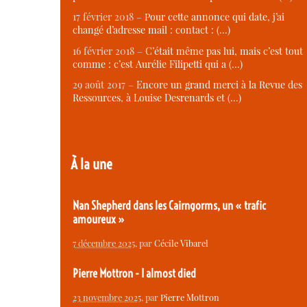
17 février 2018 –
Pour cette annonce qui date, j’ai
changé d’adresse mail : contact : (…)
16 février 2018 –
C’était même pas lui, mais c’est tout
comme : c’est Aurélie Filipetti qui a (…)
29 août 2017 –
Encore un grand merci à la Revue des
Ressources, à Louise Desrenards et (…)
À la une
Nan Shepherd dans les Cairngorms, un « trafic
amoureux »
7 décembre 2025
, par
Cécile Vibarel
Pierre Mottron - I almost died
23 novembre 2025
, par
Pierre Mottron