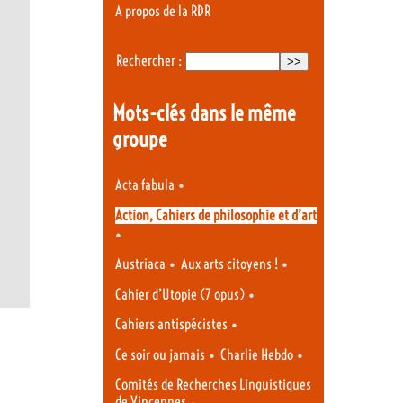
A propos de la RDR
Rechercher :
Mots-clés dans le même
groupe
•
Acta fabula
Action, Cahiers de philosophie et d’art
•
•
•
Austriaca
Aux arts citoyens !
•
Cahier d’Utopie (7 opus)
•
Cahiers antispécistes
•
•
Ce soir ou jamais
Charlie Hebdo
Comités de Recherches Linguistiques
de Vincennes
•