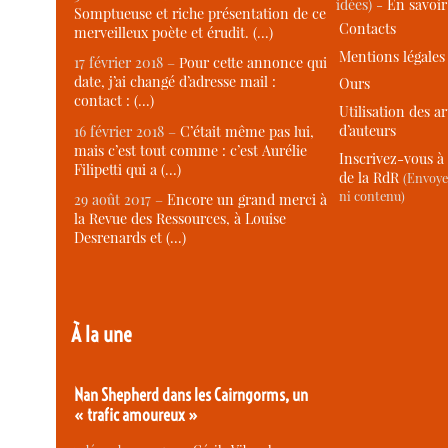
idées) -
En savoi
Somptueuse et riche présentation de ce
Contacts
merveilleux poète et érudit. (…)
Mentions légales
17 février 2018 –
Pour cette annonce qui
date, j’ai changé d’adresse mail :
Ours
contact : (…)
Utilisation des ar
d’auteurs
16 février 2018 –
C’était même pas lui,
mais c’est tout comme : c’est Aurélie
Inscrivez-vous à 
Filipetti qui a (…)
de la RdR
(Envoye
ni contenu)
29 août 2017 –
Encore un grand merci à
la Revue des Ressources, à Louise
Desrenards et (…)
À la une
Nan Shepherd dans les Cairngorms, un
« trafic amoureux »