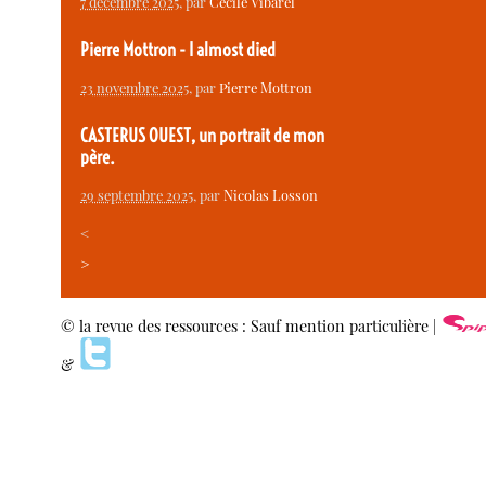
7 décembre 2025
, par
Cécile Vibarel
Pierre Mottron - I almost died
23 novembre 2025
, par
Pierre Mottron
CASTERUS OUEST, un portrait de mon
père.
29 septembre 2025
, par
Nicolas Losson
<
>
© la revue des ressources : Sauf mention particulière |
&