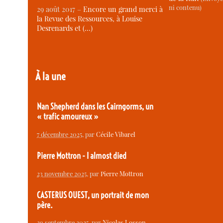
ni contenu)
29 août 2017 –
Encore un grand merci à
la Revue des Ressources, à Louise
Desrenards et (…)
À la une
Nan Shepherd dans les Cairngorms, un
« trafic amoureux »
7 décembre 2025
, par
Cécile Vibarel
Pierre Mottron - I almost died
23 novembre 2025
, par
Pierre Mottron
CASTERUS OUEST, un portrait de mon
père.
29 septembre 2025
, par
Nicolas Losson