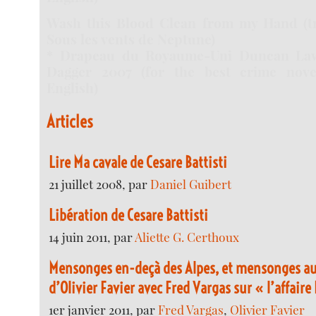
Wash this Blood Clean from my Hand (tr
Sous les vents de Neptune)
* Drapeau du Royaume-Uni Duncan Lawr
Dagger 2007 (for the best crime novel
English)
Articles
Lire Ma cavale de Cesare Battisti
21 juillet 2008, par
Daniel Guibert
Libération de Cesare Battisti
14 juin 2011, par
Aliette G. Certhoux
Mensonges en-deçà des Alpes, et mensonges au-
d’Olivier Favier avec Fred Vargas sur « l’affaire 
1er janvier 2011, par
Fred Vargas
,
Olivier Favier