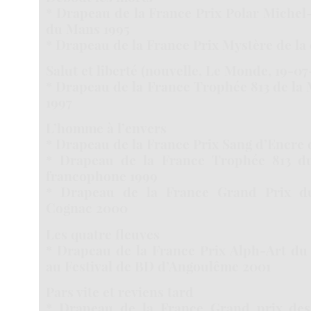
* Drapeau de la France Prix Polar Michel-
du Mans 1995
* Drapeau de la France Prix Mystère de la 
Salut et liberté (nouvelle, Le Monde, 19-07
* Drapeau de la France Trophée 813 de la 
1997
L’homme à l’envers
* Drapeau de la France Prix Sang d’Encre 
* Drapeau de la France Trophée 813 d
francophone 1999
* Drapeau de la France Grand Prix d
Cognac 2000
Les quatre fleuves
* Drapeau de la France Prix Alph-Art du 
au Festival de BD d’Angoulême 2001
Pars vite et reviens tard
* Drapeau de la France Grand prix des 