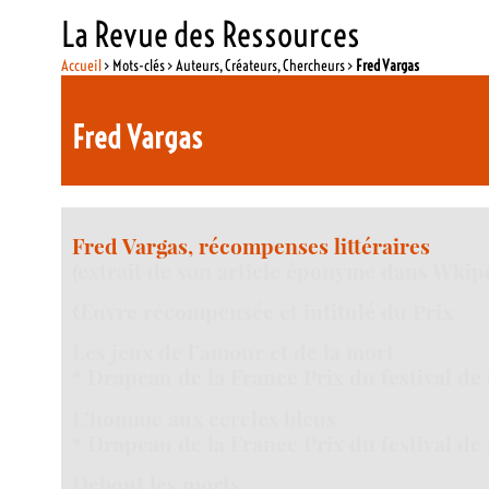
La Revue des Ressources
Accueil
> Mots-clés > Auteurs, Créateurs, Chercheurs >
Fred Vargas
Fred Vargas
Fred Vargas, récompenses littéraires
(extrait de son article éponyme dans Wkipé
Œuvre récompensée et intitulé du Prix
Les jeux de l’amour et de la mort
* Drapeau de la France Prix du festival d
L’homme aux cercles bleus
* Drapeau de la France Prix du festival de
Debout les morts