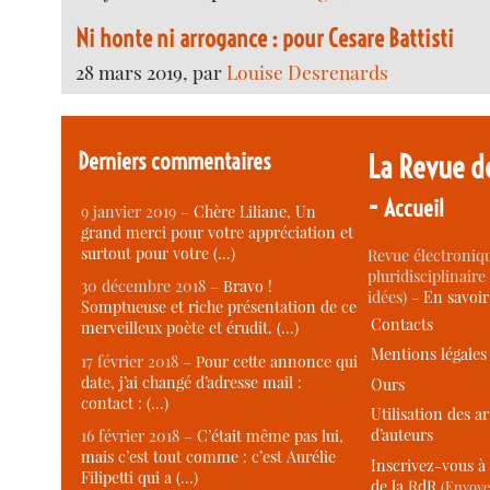
Ni honte ni arrogance : pour Cesare Battisti
28 mars 2019, par
Louise Desrenards
Derniers commentaires
La Revue d
-
Accueil
9 janvier 2019 –
Chère Liliane, Un
grand merci pour votre appréciation et
surtout pour votre (…)
Revue électroniqu
pluridisciplinaire 
30 décembre 2018 –
Bravo !
idées) -
En savoi
Somptueuse et riche présentation de ce
Contacts
merveilleux poète et érudit. (…)
Mentions légales
17 février 2018 –
Pour cette annonce qui
date, j’ai changé d’adresse mail :
Ours
contact : (…)
Utilisation des ar
d’auteurs
16 février 2018 –
C’était même pas lui,
mais c’est tout comme : c’est Aurélie
Inscrivez-vous à 
Filipetti qui a (…)
de la RdR
(Envoye