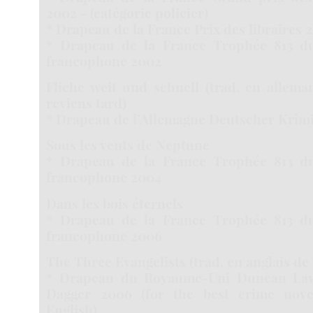
2002 - (catégorie policier)
* Drapeau de la France Prix des libraires 
* Drapeau de la France Trophée 813 d
francophone 2002
Fliehe weit und schnell (trad. en allema
reviens tard)
* Drapeau de l’Allemagne Deutscher Krim
Sous les vents de Neptune
* Drapeau de la France Trophée 813 d
francophone 2004
Dans les bois éternels
* Drapeau de la France Trophée 813 d
francophone 2006
The Three Evangelists (trad. en anglais de
* Drapeau du Royaume-Uni Duncan Lawr
Dagger 2006 (for the best crime novel
English)