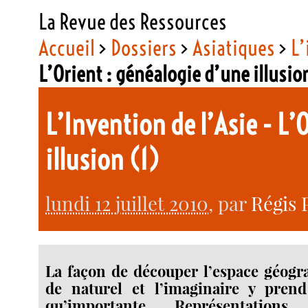
La Revue des Ressources
Accueil
>
Dossiers
>
Asiatiques
>
L’
L’Orient : généalogie d’une illusio
L’Invention de l’Asie - L’
illusion (1)
lundi 12 juillet 2010
, par
Régis 
La façon de découper l’espace géogr
de naturel et l’imaginaire y pren
qu’importante. Représentations