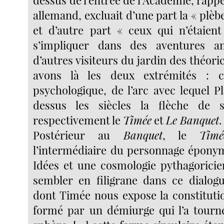
dessus de l’entrée de l’Académie, rappe
allemand, excluait d’une part la « plè
et d’autre part « ceux qui n’étaien
s’impliquer dans des aventures a
d’autres visiteurs du jardin des théoric
avons là les deux extrémités : c
psychologique, de l’arc avec lequel P
dessus les siècles la flèche de 
respectivement le
Timée
et
Le Banquet
.
Postérieur au
Banquet
, le
Timé
l’intermédiaire du personnage éponym
Idées et une cosmologie pythagorici
sembler en filigrane dans ce dialog
dont Timée nous expose la constituti
formé par un démiurge qui l’a tourn