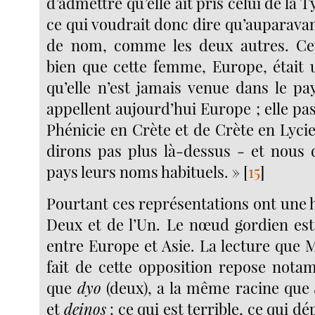
d’admettre qu’elle ait pris celui de la 
ce qui voudrait donc dire qu’auparavant
de nom, comme les deux autres. Ce
bien que cette femme, Europe, était u
qu’elle n’est jamais venue dans le pa
appellent aujourd’hui Europe ; elle p
Phénicie en Crète et de Crète en Lyci
dirons pas plus là-dessus - et nous
pays leurs noms habituels. »
[
15
]
Pourtant ces représentations ont une hi
Deux et de l’Un. Le nœud gordien est 
entre Europe et Asie. La lecture que 
fait de cette opposition repose notam
que
dyo
(deux), a la même racine que
et
deinos
: ce qui est terrible, ce qui d