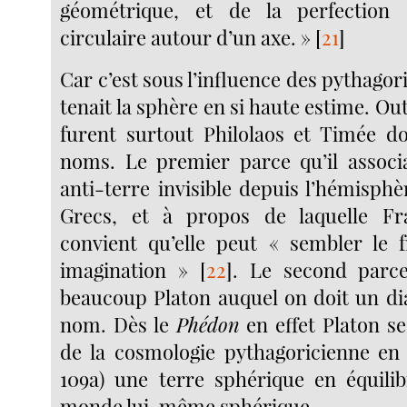
géométrique, et de la perfectio
circulaire autour d’un axe. »
[
21
]
Car c’est sous l’influence des pythagor
tenait la sphère en si haute estime. Ou
furent surtout Philolaos et Timée do
noms. Le premier parce qu’il associ
anti-terre invisible depuis l’hémisphè
Grecs, et à propos de laquelle Fr
convient qu’elle peut « sembler le f
imagination »
[
22
]
. Le second parce
beaucoup Platon auquel on doit un d
nom. Dès le
Phédon
en effet Platon se
de la cosmologie pythagoricienne en
109a) une terre sphérique en équili
monde lui-même sphérique.