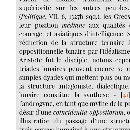
supériorité sur les autres peuples.
(
Politique
, VII, 6, 1327b sqq.), les Gre
leur position
médiane
aux qualités 
courage, et asiatiques d’intelligence. 
réduction de la structure ternaire 
oppositionnelle binaire par l’idéalism
Aristote fut le disciple, notons cep
triades lunaires peuvent encore se 
simples dyades qui mettent plus ou m
la structure antagoniste, dialectiqu
lunaire constitue la synthèse »
[
41
l’androgyne, en tant que mythe de la pol
désir d’une
coincidentia oppositorum
, 
illustration du passage d’une structu
trois genres humains) à une structure