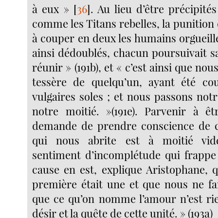
à eux »
[
36
]
. Au lieu d’être précipité
comme les Titans rebelles, la punition
à couper en deux les humains orgueill
ainsi dédoublés, chacun poursuivait s
réunir » (191b), et « c’est ainsi que no
tessère de quelqu’un, ayant été 
vulgaires soles ; et nous passons not
notre moitié. »(191e). Parvenir à 
demande de prendre conscience de c
qui nous abrite est à moitié vid
sentiment d’incomplétude qui frappe
cause en est, explique Aristophane, 
première était une et que nous ne fai
que ce qu’on nomme l’amour n’est rie
désir et la quête de cette unité. » (193a)