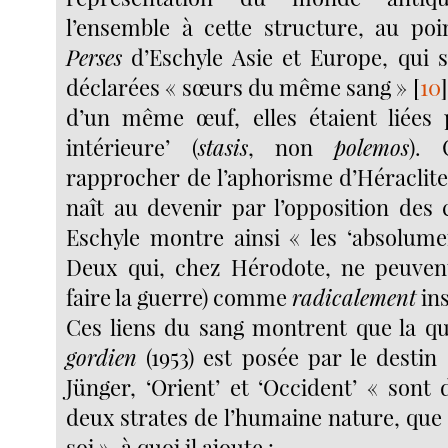
l’ensemble à cette structure, au p
Perses
d’Eschyle Asie et Europe, qui s’
déclarées « sœurs du même sang »
[
10
]
d’un même œuf, elles étaient liées 
intérieure’ (
stasis
, non
polemos
). 
rapprocher de l’aphorisme d’Héraclite
naît au devenir par l’opposition des 
Eschyle montre ainsi « les ‘absolumen
Deux qui, chez Hérodote, ne peuven
faire la guerre) comme
radicalement
ins
Ces liens du sang montrent que la q
gordien
(1953) est posée par le destin
Jünger, ‘Orient’ et ‘Occident’ « sont
deux strates de l’humaine nature, que
soi », à quoi il ajoute :