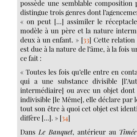
possède une semblable composition 
distingue trois genres dont l’agencement
« on peut [...] assimiler le réceptac
modèle à un père et la nature intermé
deux à un enfant. »
[
33
]
Cette relatio
est due à la nature de l’âme, à la fois u
ce fait :
« Toutes les fois qu’elle entre en cont
qui a une substance divisible [l’Au
intermédiaire] ou avec un objet dont 
indivisible [le Même], elle déclare pa
tout son être à quoi cet objet est ident
diffère [...]. »
[
34
]
Dans
Le Banquet
, antérieur au
Timée