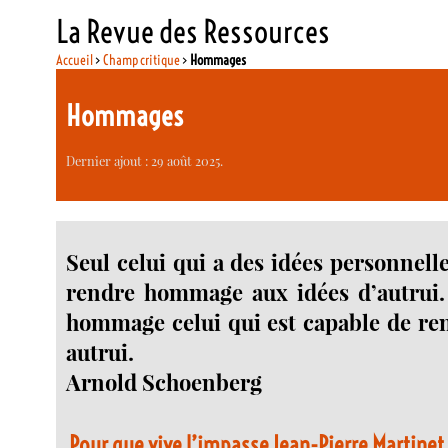
La Revue des Ressources
Accueil
>
Champ critique
>
Hommages
Hommages
Dernier ajout : 29 août 2025.
Seul celui qui a des idées personnell
rendre hommage aux idées d’autrui.
hommage celui qui est capable de r
autrui.
Arnold Schoenberg
Pour que vive l’impasse Jean-Pierre Martinet