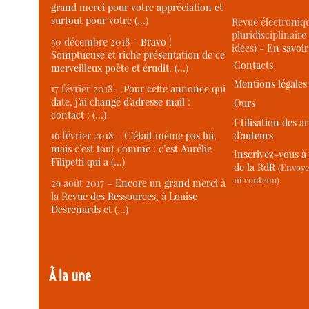
grand merci pour votre appréciation et
surtout pour votre (…)
Revue électroniqu
pluridisciplinaire 
30 décembre 2018 –
Bravo !
idées) -
En savoi
Somptueuse et riche présentation de ce
Contacts
merveilleux poète et érudit. (…)
Mentions légales
17 février 2018 –
Pour cette annonce qui
date, j’ai changé d’adresse mail :
Ours
contact : (…)
Utilisation des ar
d’auteurs
16 février 2018 –
C’était même pas lui,
mais c’est tout comme : c’est Aurélie
Inscrivez-vous à 
Filipetti qui a (…)
de la RdR
(Envoye
ni contenu)
29 août 2017 –
Encore un grand merci à
la Revue des Ressources, à Louise
Desrenards et (…)
À la une