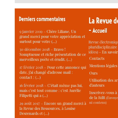
Derniers commentaires
La Revue d
-
Accueil
9 janvier 2019 –
Chère Liliane, Un
grand merci pour votre appréciation et
surtout pour votre (…)
Revue électroniqu
pluridisciplinaire 
30 décembre 2018 –
Bravo !
idées) -
En savoi
Somptueuse et riche présentation de ce
Contacts
merveilleux poète et érudit. (…)
Mentions légales
17 février 2018 –
Pour cette annonce qui
date, j’ai changé d’adresse mail :
Ours
contact : (…)
Utilisation des ar
d’auteurs
16 février 2018 –
C’était même pas lui,
mais c’est tout comme : c’est Aurélie
Inscrivez-vous à 
Filipetti qui a (…)
de la RdR
(Envoye
ni contenu)
29 août 2017 –
Encore un grand merci à
la Revue des Ressources, à Louise
Desrenards et (…)