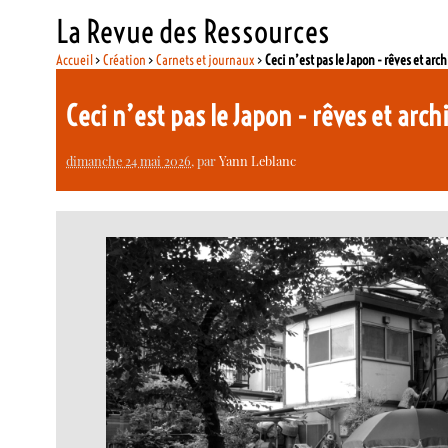
La Revue des Ressources
Accueil
>
Création
>
Carnets et journaux
>
Ceci n’est pas le Japon - rêves et arc
Ceci n’est pas le Japon - rêves et arc
dimanche 24 mai 2026
, par
Yann Leblanc