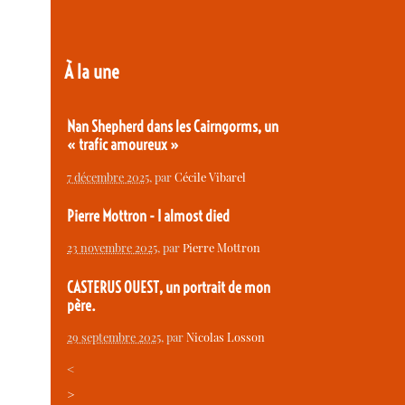
À la une
Nan Shepherd dans les Cairngorms, un
« trafic amoureux »
7 décembre 2025
, par
Cécile Vibarel
Pierre Mottron - I almost died
23 novembre 2025
, par
Pierre Mottron
CASTERUS OUEST, un portrait de mon
père.
29 septembre 2025
, par
Nicolas Losson
<
>