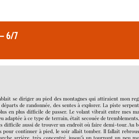
 — 6/7
mblait se diriger au pied des montagnes qui attiraient mon re
 départs de randonnée, des sentes à explorer. La piste serpent
lus en plus difficile de passer. Le volant vibrait entre mes m
eu adaptée à ce type de terrain, était secouée de tremblements
us difficile aussi de trouver un endroit où faire demi-tour. Au 
our continuer à pied, le soir allait tomber. Il fallait rebrou
che arrière, très concentré, jusqu’à un tournant un peu mo