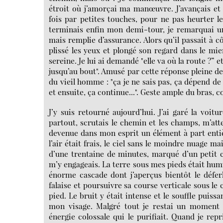
étroit où j’amorçai ma manœuvre. J’avançais et 
fois par petites touches, pour ne pas heurter 
terminais enfin mon demi-tour, je remarquai u
mais remplie d’assurance. Alors qu’il passait à côt
plissé les yeux et plongé son regard dans le mi
sereine. Je lui ai demandé "elle va où la route ?”
jusqu’au bout". Amusé par cette réponse pleine de m
du vieil homme : "ça je ne sais pas, ça dépend de 
et ensuite, ça continue...". Geste ample du bras
J’y suis retourné aujourd’hui. J’ai garé la voi
partout, scrutais le chemin et les champs, m’atte
devenue dans mon esprit un élément à part entière
l’air était frais, le ciel sans le moindre nuage m
d’une trentaine de minutes, marqué d’un petit c
m’y engageais. La terre sous mes pieds était humi
énorme cascade dont j’aperçus bientôt le défer
falaise et poursuivre sa course verticale sous le
pied. Le bruit y était intense et le souffle puiss
mon visage. Malgré tout je restai un moment 
énergie colossale qui le purifiait. Quand je re