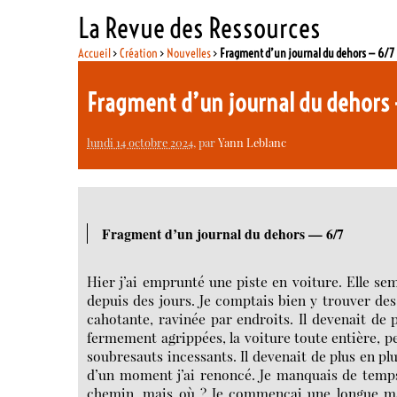
La Revue des Ressources
Accueil
>
Création
>
Nouvelles
>
Fragment d’un journal du dehors — 6/7
Fragment d’un journal du dehors
lundi 14 octobre 2024
, par
Yann Leblanc
Fragment d’un journal du dehors — 6/7
Hier j’ai emprunté une piste en voiture. Elle se
depuis des jours. Je comptais bien y trouver des
cahotante, ravinée par endroits. Il devenait de p
fermement agrippées, la voiture toute entière, p
soubresauts incessants. Il devenait de plus en pl
d’un moment j’ai renoncé. Je manquais de temps p
chemin, mais où ? Je commençai une longue mar