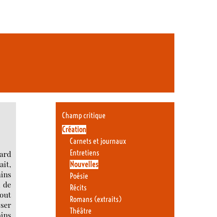
Champ critique
Création
Carnets et journaux
Entretiens
gard
ait,
Nouvelles
ains
Poésie
, de
Récits
bout
Romans (extraits)
sser
Théâtre
ins