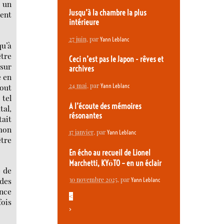
 un
Jusqu’à la chambre la plus
ent
intérieure
27 juin
, par
Yann Leblanc
qu’à
être
Ceci n’est pas le Japon - rêves et
 sur
archives
e en
24 mai
, par
tout
Yann Leblanc
tel
A l’écoute des mémoires
tal,
résonantes
tait
 mon
17 janvier
, par
Yann Leblanc
tre
En écho au recueil de Lionel
Marchetti, KYōTO – en un éclair
e de
ndes
30 novembre 2025
, par
Yann Leblanc
ence
<
fois
>