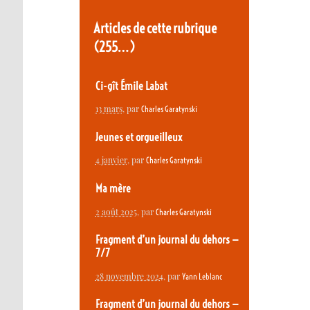
Articles de cette rubrique
(255…)
Ci-gît Émile Labat
13 mars
, par
Charles Garatynski
Jeunes et orgueilleux
4 janvier
, par
Charles Garatynski
Ma mère
2 août 2025
, par
Charles Garatynski
Fragment d’un journal du dehors —
7/7
28 novembre 2024
, par
Yann Leblanc
Fragment d’un journal du dehors —