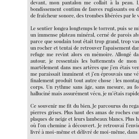
devant, mon pantalon me collait à la peau. L
bondissement continu de fauves rugissants ou 
de fraîcheur sonore, des trombes libérées par le 
Le sentier longea longtemps le torrent, puis se m
un immense plateau minéral, cerné de parois abr
parce que soudain tout était trop grand, trop vast
un rocher et tentai de retrouver l’apaisement dan
refuge me revint alors en mémoire. Allongé dan
autour, je ressentais les battements de mon
martèlement dans mes artères que j’en étais venu
me paraissait imminent et j’en éprouvais une véri
finalement produit tout autre chose : les monta
corps. Un rythme sans âge, sans mesure, au f
halluciné mais assurément vécu, je m’étais rapi
Ce souvenir me fit du bien. Je parcourus du regar
pierres grises. Plus haut des amas de roches cu
plaques de neige et leurs lambeaux blancs. Plus h
où l’on chemine à découvert. Je retrouvai l’envie
livré à moi-même et délivré de moi-même, dans