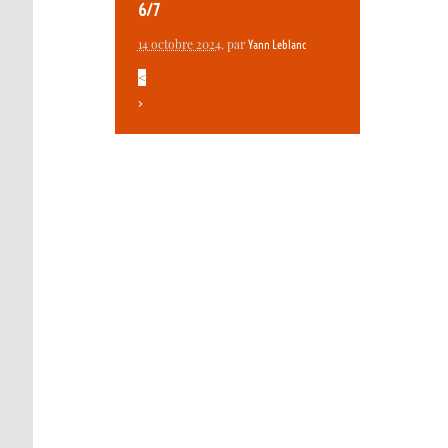
6/7
14 octobre 2024
, par
Yann Leblanc
<
>