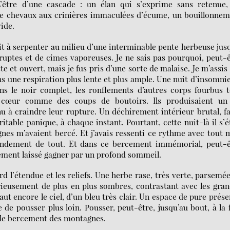
’être d’une cascade : un élan qui s’exprime sans retenue,
de chevaux aux crinières immaculées d’écume, un bouillonnem
vide.
it à serpenter au milieu d’une interminable pente herbeuse jus
uptes et de cimes vaporeuses. Je ne sais pas pourquoi, peut-
e et ouvert, mais je fus pris d’une sorte de malaise. Je m’assis
s une respiration plus lente et plus ample. Une nuit d’insomni
s le noir complet, les ronflements d’autres corps fourbus 
 cœur comme des coups de boutoirs. Ils produisaient un 
 à craindre leur rupture. Un déchirement intérieur brutal, fa
table panique, à chaque instant. Pourtant, cette nuit-là il s’é
gnes m’avaient bercé. Et j’avais ressenti ce rythme avec tout
ondement de tout. Et dans ce bercement immémorial, peut-ê
dement laissé gagner par un profond sommeil.
d l’étendue et les reliefs. Une herbe rase, très verte, parsemé
rieusement de plus en plus sombres, contrastant avec les gra
aut encore le ciel, d’un bleu très clair. Un espace de pure prés
 de pousser plus loin. Pousser, peut-être, jusqu’au bout, à la 
 le bercement des montagnes.