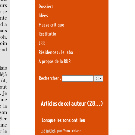
eurs
Dossiers
ù je
Idées
nte
rd a
Masse critique
mais
Restitutio
"oh,
coin
ERR
cend
Résidences : le labo
A propos de la RDR
dais
déjà
Rechercher :
tôt,
bout
. Je
 une
Articles de cet auteur
(28…)
e la
 son
gler
Lorsque les sons ont lieu
une
r le
28 juillet
, par
Yann Leblanc