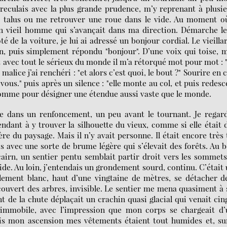
reculais avec la plus grande prudence, m’y reprenant à plusi
le talus ou me retrouver une roue dans le vide. Au moment o
n vieil homme qui s’avançait dans ma direction. Démarche le
é de la voiture, je lui ai adressé un bonjour cordial. Le vieilla
en, puis simplement répondu "bonjour". D’une voix qui toise, 
 et avec tout le sérieux du monde il m’a rétorqué mot pour mot : 
alice j’ai renchéri : "et alors c’est quoi, le bout ?" Sourire en 
vous." puis après un silence : "elle monte au col, et puis redes
, comme pour désigner une étendue aussi vaste que le monde.
ture dans un renfoncement, un peu avant le tournant. Je regar
ndant à y trouver la silhouette du vieux, comme si elle était 
 du paysage. Mais il n’y avait personne. Il était encore très 
ais avec une sorte de brume légère qui s’élevait des forêts. Au 
airn, un sentier pentu semblait partir droit vers les sommets
de. Au loin, j’entendais un grondement sourd, continu. C’était
lement blanc, haut d’une vingtaine de mètres, se détacher d
 couvert des arbres, invisible. Le sentier me mena quasiment à
ant de la chute déplaçait un crachin quasi glacial qui venait cin
immobile, avec l’impression que mon corps se chargeait d’
pris mon ascension mes vêtements étaient tout humides et, su