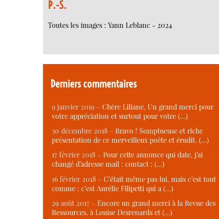
P.-S.
Toutes les images : Yann Leblanc - 2024
Derniers commentaires
9 janvier 2019 –
Chère Liliane, Un grand merci pour
votre appréciation et surtout pour votre (…)
30 décembre 2018 –
Bravo ! Somptueuse et riche
présentation de ce merveilleux poète et érudit. (…)
17 février 2018 –
Pour cette annonce qui date, j’ai
changé d’adresse mail : contact : (…)
16 février 2018 –
C’était même pas lui, mais c’est tout
comme : c’est Aurélie Filipetti qui a (…)
29 août 2017 –
Encore un grand merci à la Revue des
Ressources, à Louise Desrenards et (…)