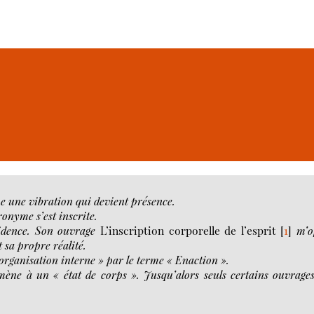
e une vibration qui devient présence.
ronyme s’est inscrite.
vidence. Son ouvrage
L’inscription corporelle de l’esprit
[
1
]
m’o
t sa propre réalité.
organisation interne » par le terme « Enaction ».
amène à un « état de corps ». Jusqu’alors seuls certains ouvrage