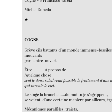
Cogne -
à
Francisco Varela
Michel Doneda
★
.
COGNE
Grève cils battants d’un monde immense-fossiles
mouvants
par l’entre-ouvert
Être…………à propos de
/quelque chose
seul le doux soleil rend possible le frottement d’une a
qui invente le ciel.
Le singe la branche……du moi tu je s’agrippent,
se voient, d’une certaine manière par ailleurs, éga
Mécaniques parallèles, trajets,