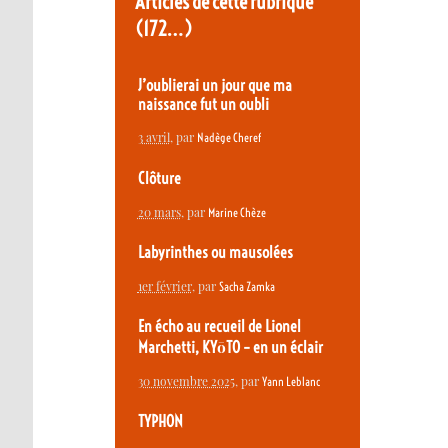
Articles de cette rubrique
(172…)
J’oublierai un jour que ma
naissance fut un oubli
3 avril
, par
Nadège Cheref
Clôture
20 mars
, par
Marine Chèze
Labyrinthes ou mausolées
1er février
, par
Sacha Zamka
En écho au recueil de Lionel
Marchetti, KYōTO – en un éclair
30 novembre 2025
, par
Yann Leblanc
TYPHON