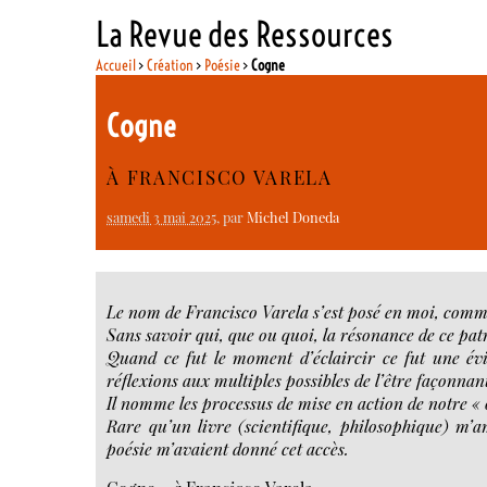
La Revue des Ressources
Accueil
>
Création
>
Poésie
>
Cogne
Cogne
À FRANCISCO VARELA
samedi 3 mai 2025
, par
Michel Doneda
Le nom de Francisco Varela s’est posé en moi, comm
Sans savoir qui, que ou quoi, la résonance de ce pat
Quand ce fut le moment d’éclaircir ce fut une é
réflexions aux multiples possibles de l’être façonnan
Il nomme les processus de mise en action de notre « 
Rare qu’un livre (scientifique, philosophique) m’
poésie m’avaient donné cet accès.