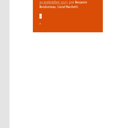
10 septembre 2025
, par
Benjamin
,
Bondonneau
Lionel Marchetti
<
>