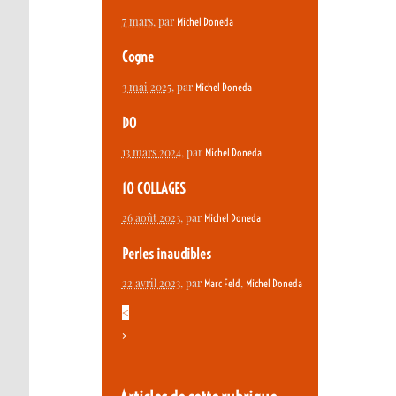
7 mars
, par
Michel Doneda
Cogne
3 mai 2025
, par
Michel Doneda
DO
13 mars 2024
, par
Michel Doneda
10 COLLAGES
26 août 2023
, par
Michel Doneda
Perles inaudibles
22 avril 2023
, par
,
Marc Feld
Michel Doneda
<
>