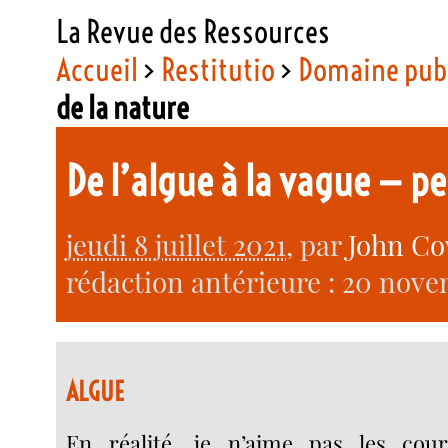
La Revue des Ressources
Accueil
>
Restitutio
>
Domaine pub
de la nature
De l’algue à la vague — p
jeudi 8 juillet 2021
, par
John Co
rédaction antérieure : 20 nove
ALGUE
En réalité, je n’aime pas les cou