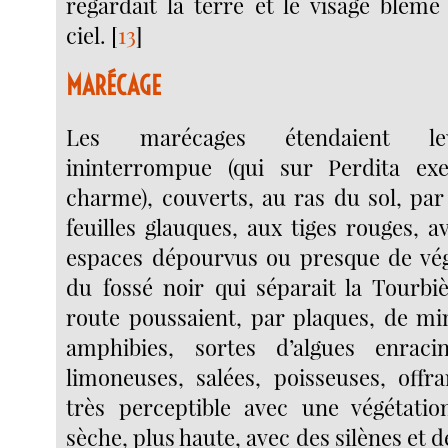
regardait la terre et le visage blême
ciel.
[
13
]
MARÉCAGE
Les marécages étendaient leu
ininterrompue (qui sur Perdita ex
charme), couverts, au ras du sol, par
feuilles glauques, aux tiges rouges, av
espaces dépourvus ou presque de vég
du fossé noir qui séparait la Tourbi
route poussaient, par plaques, de mi
amphibies, sortes d’algues enraci
limoneuses, salées, poisseuses, offr
très perceptible avec une végétatio
sèche, plus haute, avec des silènes et d