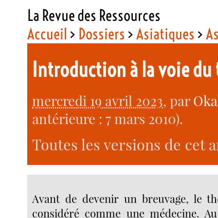
La Revue des Ressources
Accueil
>
Dossiers
>
Asiatiques
>
As
Introduction à la voie du
mercredi 19 avril 2023
, par
Oka
antérieure : 7 mars 2010).
Toutes les versions de cet a
Avant de devenir un breuvage, le th
considéré comme une médecine. Au V