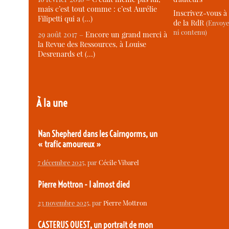
mais c’est tout comme : c’est Aurélie
Inscrivez-vous à 
Filipetti qui a (…)
de la RdR
(Envoye
ni contenu)
29 août 2017 –
Encore un grand merci à
la Revue des Ressources, à Louise
Desrenards et (…)
À la une
Nan Shepherd dans les Cairngorms, un
« trafic amoureux »
7 décembre 2025
, par
Cécile Vibarel
Pierre Mottron - I almost died
23 novembre 2025
, par
Pierre Mottron
CASTERUS OUEST, un portrait de mon