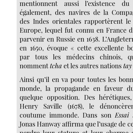
mentionnent aussi l’existence du
également, des navires de la Compag
des Indes orientales rapportèrent l
Europe, lequel fut connu en France d
parvenir en Russie en 1638. L’Angleterre
en 1650, évoque « cette excellente bo
par tous les médecins chinois, q
nomment
tcha
et les autres nations
tay
Ainsi qu’il en va pour toutes les bon
monde, la propagande en faveur d
quelque opposition. Des hérétiques,
Henry Saville (1678), le dénoncè
coutume immonde. Dans son
Essai 
Jonas Hanway affirma que l’usage de ce
perdre leur stature et leur charme