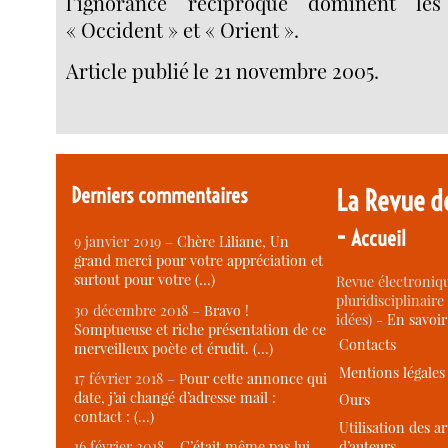
l’ignorance réciproque dominent les
« Occident » et « Orient ».
Article publié le 21 novembre 2005.
Derniers commentaires
La Revue d
-
Accueil
9 janvier 2019 –
Chère Liliane, Un
grand merci pour votre appréciation et
surtout pour votre (…)
Revue électroniqu
pluridisciplinaire 
30 décembre 2018 –
Bravo !
idées) -
En savoi
Somptueuse et riche présentation de ce
Contacts
merveilleux poète et érudit. (…)
Mentions légales
17 février 2018 –
Pour cette annonce qui
date, j’ai changé d’adresse mail :
Ours
contact : (…)
Utilisation des ar
d’auteurs
16 février 2018 –
C’était même pas lui,