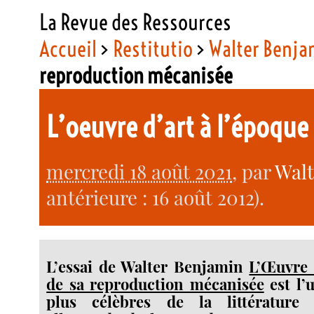
La Revue des Ressources
Accueil
>
Restitutio
>
Walter Benja
reproduction mécanisée
L’oeuvre d’art à l’époqu
mercredi 18 août 2021
, par
Wal
antérieure : 16 août 2012).
L’essai de Walter Benjamin
L’Œuvre 
de sa reproduction mécanisée
est l’u
plus célèbres de la littérature 