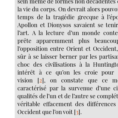
sein même de formes non décadentes d
la vie du corps. On devrait alors pouvoi
temps de la tragédie grecque à l’ép
Apollon et Dionysos savaient se teni
l’art. A la lecture d’un monde cont
prête apparemment plus beaucoup
l’opposition entre Orient et Occident,
sûr à se laisser berner par les partis
choc des civilisations à la Hunting
intérêt à ce qu’on les croie pour 
vision
[
2
]
, on constate que ce m
caractérisé par la survenue d’une civ
qualités de l’un et de l’autre se complé
véritable effacement des différences
Occident que l’on voit
[
3
]
.