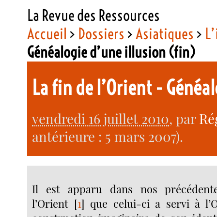
La Revue des Ressources
Accueil
>
Dossiers
>
Asiatiques
>
L’
Généalogie d’une illusion (fin)
La fin de l’Orient - Généa
vendredi 16 juillet 2010
, par
Ré
antérieure : 5 mars 2007).
Il est apparu dans nos précédent
l’Orient
[
1
]
que celui-ci a servi à l’