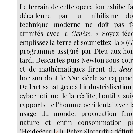
Le terrain de cette opération exhibe l
décadence par un nihilisme don
technique moderne ne doit pas fa
affinités avec la
Genèse
. « Soyez féco
emplissez la terre et soumettez-la » (
G
programme assigné par Dieu aux ho
tard, Descartes puis Newton sous couv
et de mathématiques firent du
deus
horizon dont le XXe siècle se rapproc
De l’artisanat grec à l’industrialisatio
cybernétique de la réalité, l’outil a sui
rapports de l’homme occidental avec l
usage du monde, provocation fonc
nature et enfin consommation par
(Heidegger
[
4
]
). Peter Sloterdijk défin