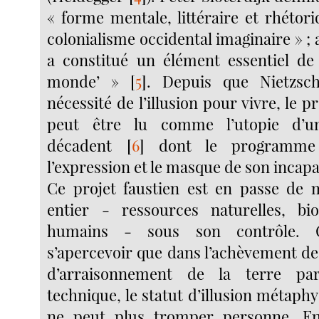
« forme mentale, littéraire et rhétor
colonialisme occidental imaginaire » ; a
a constitué un élément essentiel de
monde’ »
[
5
]
. Depuis que Nietzsc
nécessité de l’illusion pour vivre, le p
peut être lu comme l’utopie d’
décadent
[
6
]
dont le programme t
l’expression et le masque de son incapac
Ce projet faustien est en passe de 
entier - ressources naturelles, bi
humains - sous son contrôle. 
s’apercevoir que dans l’achèvement de
d’arraisonnement de la terre par
technique, le statut d’illusion métaphy
ne peut plus tromper personne. En