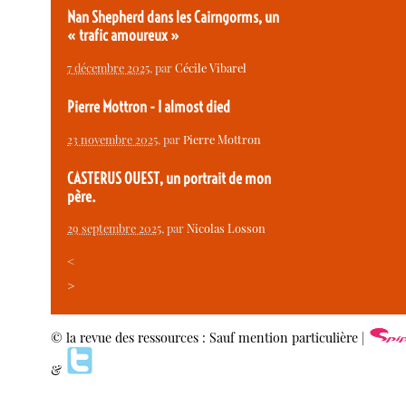
Nan Shepherd dans les Cairngorms, un
« trafic amoureux »
7 décembre 2025
, par
Cécile Vibarel
Pierre Mottron - I almost died
23 novembre 2025
, par
Pierre Mottron
CASTERUS OUEST, un portrait de mon
père.
29 septembre 2025
, par
Nicolas Losson
<
>
© la revue des ressources : Sauf mention particulière |
&