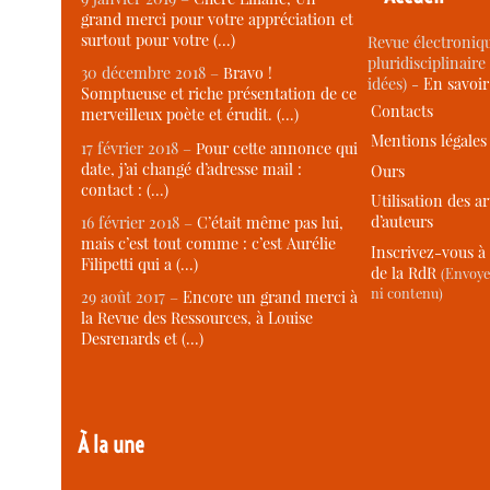
grand merci pour votre appréciation et
surtout pour votre (…)
Revue électroniqu
pluridisciplinaire 
30 décembre 2018 –
Bravo !
idées) -
En savoi
Somptueuse et riche présentation de ce
Contacts
merveilleux poète et érudit. (…)
Mentions légales
17 février 2018 –
Pour cette annonce qui
date, j’ai changé d’adresse mail :
Ours
contact : (…)
Utilisation des ar
d’auteurs
16 février 2018 –
C’était même pas lui,
mais c’est tout comme : c’est Aurélie
Inscrivez-vous à 
Filipetti qui a (…)
de la RdR
(Envoye
ni contenu)
29 août 2017 –
Encore un grand merci à
la Revue des Ressources, à Louise
Desrenards et (…)
À la une