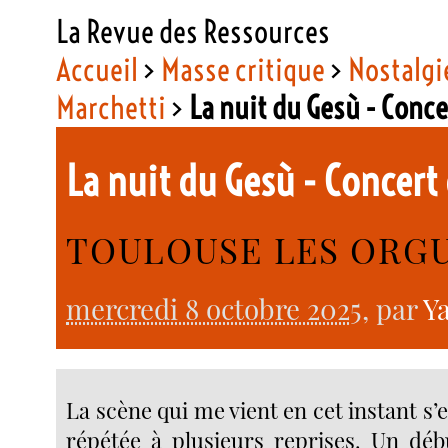
La Revue des Ressources
Accueil
>
Masse critique
>
Nostalgie
Marchetti
>
La nuit du Gesù - Conce
La nuit du Gesù - Concert
TOULOUSE LES ORG
mercredi 8 octobre 2025
, par
Y
La scène qui me vient en cet instant s
répétée à plusieurs reprises. Un déb