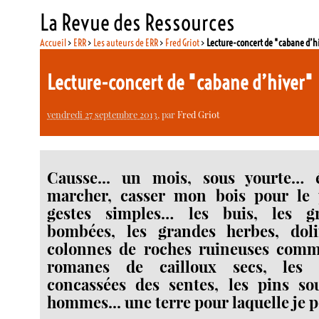
La Revue des Ressources
Accueil
>
ERR
>
Les auteurs de ERR
>
Fred Griot
>
Lecture-concert de "cabane d’h
Lecture-concert de "cabane d’hiver
vendredi 27 septembre 2013
, par
Fred Griot
Causse... un mois, sous yourte… é
marcher, casser mon bois pour le 
gestes simples… les buis, les gr
bombées, les grandes herbes, doli
colonnes de roches ruineuses comm
romanes de cailloux secs, les p
concassées des sentes, les pins sou
hommes... une terre pour laquelle je p