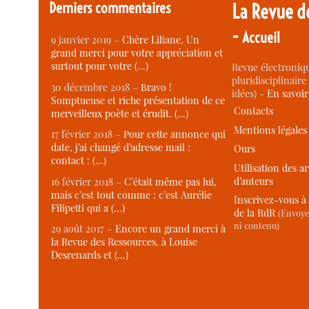
Derniers commentaires
La Revue d
-
Accueil
9 janvier 2019 –
Chère Liliane, Un
grand merci pour votre appréciation et
surtout pour votre (…)
Revue électroniqu
pluridisciplinaire 
30 décembre 2018 –
Bravo !
idées) -
En savoi
Somptueuse et riche présentation de ce
Contacts
merveilleux poète et érudit. (…)
Mentions légales
17 février 2018 –
Pour cette annonce qui
date, j’ai changé d’adresse mail :
Ours
contact : (…)
Utilisation des ar
d’auteurs
16 février 2018 –
C’était même pas lui,
mais c’est tout comme : c’est Aurélie
Inscrivez-vous à 
Filipetti qui a (…)
de la RdR
(Envoye
ni contenu)
29 août 2017 –
Encore un grand merci à
la Revue des Ressources, à Louise
Desrenards et (…)