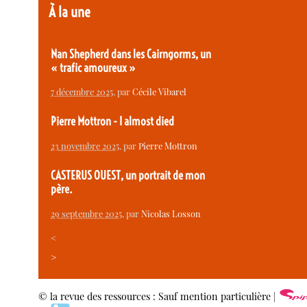
À la une
Nan Shepherd dans les Cairngorms, un
« trafic amoureux »
7 décembre 2025
, par
Cécile Vibarel
Pierre Mottron - I almost died
23 novembre 2025
, par
Pierre Mottron
CASTERUS OUEST, un portrait de mon
père.
29 septembre 2025
, par
Nicolas Losson
<
>
© la revue des ressources : Sauf mention particulière |