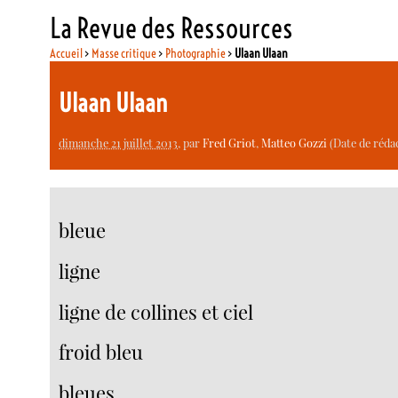
La Revue des Ressources
Accueil
>
Masse critique
>
Photographie
>
Ulaan Ulaan
Ulaan Ulaan
dimanche 21 juillet 2013
, par
Fred Griot
,
Matteo Gozzi
(Date de rédac
bleue
ligne
ligne de collines et ciel
froid bleu
bleues