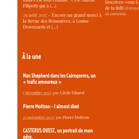
Inscrivez-vous à 
Filipetti qui a (…)
de la RdR
(Envoye
ni contenu)
29 août 2017 –
Encore un grand merci à
la Revue des Ressources, à Louise
Desrenards et (…)
À la une
Nan Shepherd dans les Cairngorms, un
« trafic amoureux »
7 décembre 2025
, par
Cécile Vibarel
Pierre Mottron - I almost died
23 novembre 2025
, par
Pierre Mottron
CASTERUS OUEST, un portrait de mon
père.