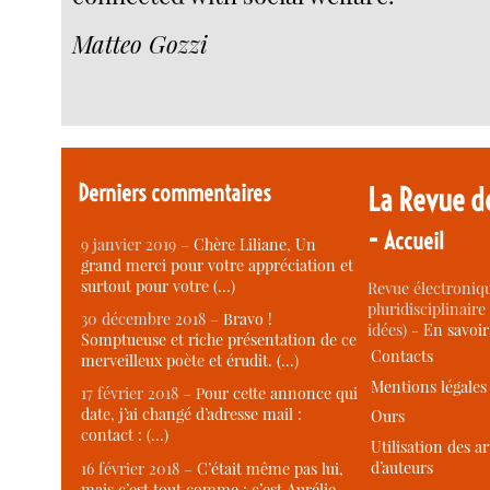
Matteo Gozzi
Derniers commentaires
La Revue d
-
Accueil
9 janvier 2019 –
Chère Liliane, Un
grand merci pour votre appréciation et
surtout pour votre (…)
Revue électroniqu
pluridisciplinaire 
30 décembre 2018 –
Bravo !
idées) -
En savoi
Somptueuse et riche présentation de ce
Contacts
merveilleux poète et érudit. (…)
Mentions légales
17 février 2018 –
Pour cette annonce qui
date, j’ai changé d’adresse mail :
Ours
contact : (…)
Utilisation des ar
d’auteurs
16 février 2018 –
C’était même pas lui,
mais c’est tout comme : c’est Aurélie