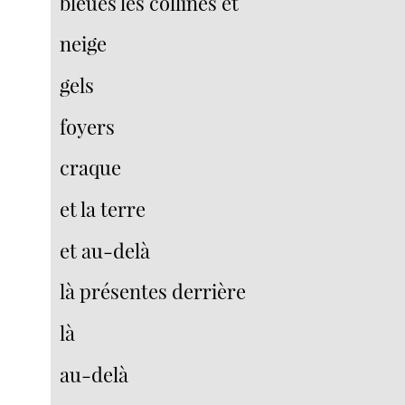
bleues les collines et
neige
gels
foyers
craque
et la terre
et au-delà
là présentes derrière
là
au-delà