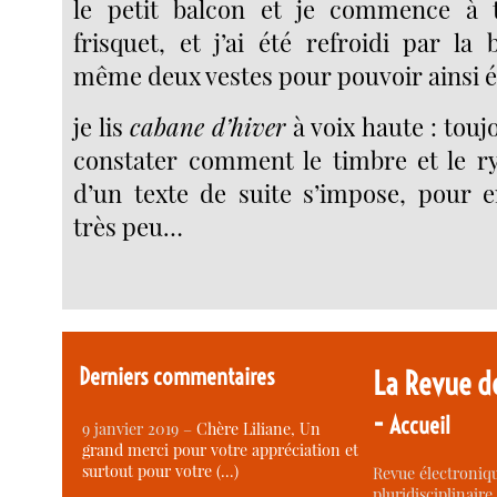
le petit balcon et je commence à tra
frisquet, et j’ai été refroidi par la b
même deux vestes pour pouvoir ainsi é
je lis
cabane d’hiver
à voix haute : tou
constater comment le timbre et le r
d’un texte de suite s’impose, pour e
très peu…
Derniers commentaires
La Revue d
-
Accueil
9 janvier 2019 –
Chère Liliane, Un
grand merci pour votre appréciation et
surtout pour votre (…)
Revue électroniqu
pluridisciplinaire 