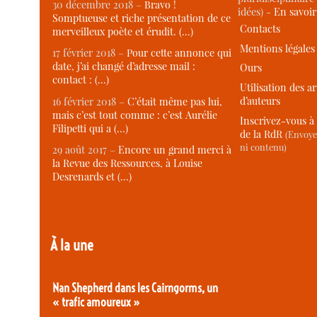
30 décembre 2018 –
Bravo !
idées) -
En savoi
Somptueuse et riche présentation de ce
Contacts
merveilleux poète et érudit. (…)
Mentions légales
17 février 2018 –
Pour cette annonce qui
date, j’ai changé d’adresse mail :
Ours
contact : (…)
Utilisation des ar
d’auteurs
16 février 2018 –
C’était même pas lui,
mais c’est tout comme : c’est Aurélie
Inscrivez-vous à 
Filipetti qui a (…)
de la RdR
(Envoye
ni contenu)
29 août 2017 –
Encore un grand merci à
la Revue des Ressources, à Louise
Desrenards et (…)
À la une
Nan Shepherd dans les Cairngorms, un
« trafic amoureux »