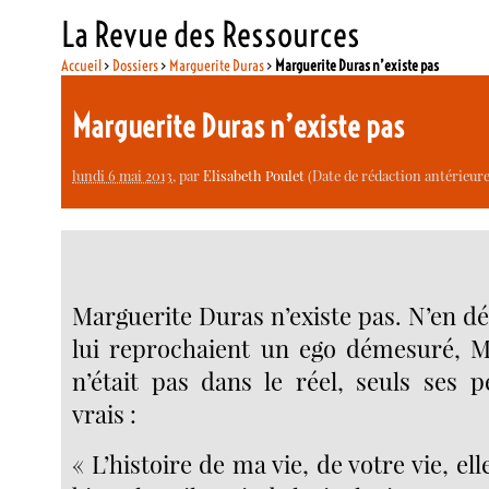
La Revue des Ressources
Accueil
>
Dossiers
>
Marguerite Duras
>
Marguerite Duras n’existe pas
Marguerite Duras n’existe pas
lundi 6 mai 2013
, par
Elisabeth Poulet
(Date de rédaction antérieure
Marguerite Duras n’existe pas. N’en dé
lui reprochaient un ego démesuré, M
n’était pas dans le réel, seuls ses 
vrais :
« L’histoire de ma vie, de votre vie, ell