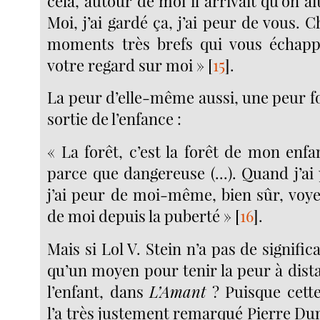
cela, autour de moi il arrivait qu’on a
Moi, j’ai gardé ça, j’ai peur de vous. 
moments très brefs qui vous échappe
votre regard sur moi »
[
15
]
.
La peur d’elle-même aussi, une peur fo
sortie de l’enfance :
« La forêt, c’est la forêt de mon enfanc
parce que dangereuse (...). Quand j’ai 
j’ai peur de moi-même, bien sûr, voye
de moi depuis la puberté »
[
16
]
.
Mais si Lol V. Stein n’a pas de significat
qu’un moyen pour tenir la peur à dist
l’enfant, dans
L’Amant
? Puisque cett
l’a très justement remarqué Pierre Du