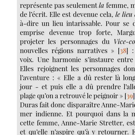
représente pas seulement
la
femme, ma
de l’écrit. Elle est devenue cela,
le lieu 
à-dire un lieu intarissable. Pour se 
emprise devenue trop forte, Marg
projeter les personnages du
Vice-co
nouvelles régions narratives »
[
38
]
: 
voix. Une harmonie s’instaure entre
Elles rejoignent les personnages dont
l’aventure : « Elle a dû rester là lo
jour - et puis elle a dû prendre l’allé
plage qu’on a retrouvé le peignoir »
[
39
Duras fait donc disparaître Anne-Marie
mer indienne. Et pourquoi dans la 
cette femme, Anne-Marie Stretter, est
et qu’elle n’aspire qu’à y retourner. 