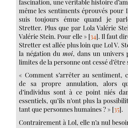
fascination, une véritable histoire d’a
même les sentiments éprouvés pour Lol
suis toujours émue quand je parl
Stretter. Plus que par Lola Valérie Stei
Valérie Stein. Pour elle »
[
34
]
. Il faut 
Stretter est allée plus loin que Lol V. St
la négation du
moi
, dans un univers p
limites de la personne ont cessé d’être 
« Comment s’arrêter au sentiment, ce
de sa propre annulation, alors q
d’individus sont à ce point niés da
essentiels, qu’ils n’ont plus la possibili
tant que personnes humaines ? »
[
35
]
.
Contrairement à Lol, elle n’a nul besoi