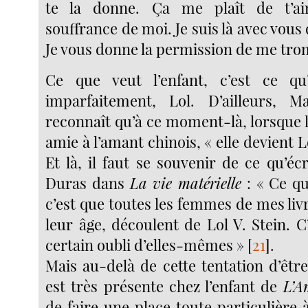
te la donne. Ça me plaît de t’ai
souffrance de moi. Je suis là avec vous 
Je vous donne la permission de me tro
Ce que veut l’enfant, c’est ce q
imparfaitement, Lol. D’ailleurs, M
reconnaît qu’à ce moment-là, lorsque l
amie à l’amant chinois, « elle devient L
Et là, il faut se souvenir de ce qu’éc
Duras dans
La vie matérielle
: « Ce que
c’est que toutes les femmes de mes livr
leur âge, découlent de Lol V. Stein. C
certain oubli d’elles-mêmes »
[
21
]
.
Mais au-delà de cette tentation d’être
est très présente chez l’enfant de
L’A
de faire une place toute particulière à