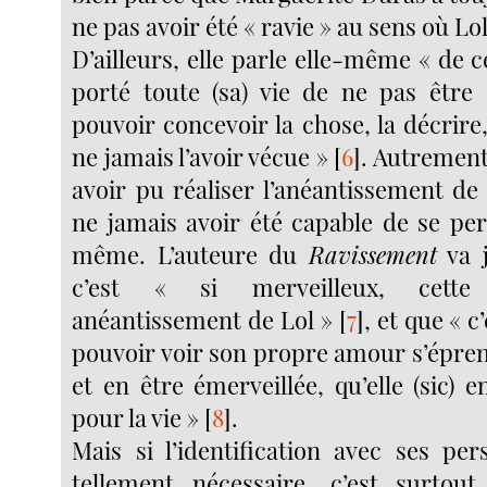
ne pas avoir été « ravie » au sens où Lol 
D’ailleurs, elle parle elle-même « de ce
porté toute (sa) vie de ne pas être 
pouvoir concevoir la chose, la décrire,
ne jamais l’avoir vécue »
[
6
]
. Autrement
avoir pu réaliser l’anéantissement de
ne jamais avoir été capable de se per
même. L’auteure du
Ravissement
va j
c’est « si merveilleux, cette 
anéantissement de Lol »
[
7
]
, et que « 
pouvoir voir son propre amour s’épren
et en être émerveillée, qu’elle (sic)
pour la vie »
[
8
]
.
Mais si l’identification avec ses per
tellement nécessaire, c’est surtou