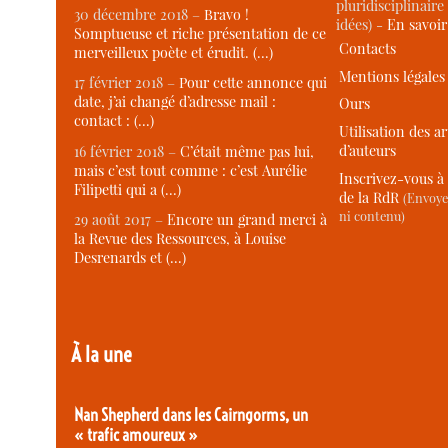
pluridisciplinaire 
30 décembre 2018 –
Bravo !
idées) -
En savoi
Somptueuse et riche présentation de ce
Contacts
merveilleux poète et érudit. (…)
Mentions légales
17 février 2018 –
Pour cette annonce qui
date, j’ai changé d’adresse mail :
Ours
contact : (…)
Utilisation des ar
d’auteurs
16 février 2018 –
C’était même pas lui,
mais c’est tout comme : c’est Aurélie
Inscrivez-vous à 
Filipetti qui a (…)
de la RdR
(Envoye
ni contenu)
29 août 2017 –
Encore un grand merci à
la Revue des Ressources, à Louise
Desrenards et (…)
À la une
Nan Shepherd dans les Cairngorms, un
« trafic amoureux »