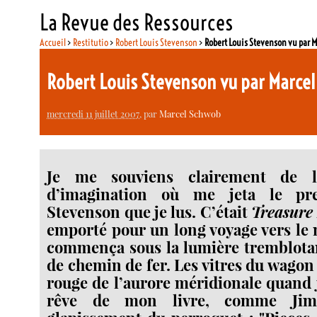
La Revue des Ressources
Accueil
>
Restitutio
>
Robert Louis Stevenson
>
Robert Louis Stevenson vu par 
Robert Louis Stevenson vu par Marce
mercredi 11 juillet 2007
, par
Marcel Schwob
Je me souviens clairement de l
d’imagination où me jeta le pr
Stevenson que je lus. C’était
Treasure
emporté pour un long voyage vers le 
commença sous la lumière tremblota
de chemin de fer. Les vitres du wagon
rouge de l’aurore méridionale quand j
rêve de mon livre, comme Jim