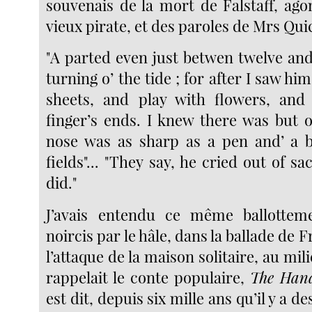
souvenais de la mort de Falstaff, ag
vieux pirate, et des paroles de Mrs Quic
"A parted even just betwen twelve and
turning o’ the tide ; for after I saw hi
sheets, and play with flowers, and
finger’s ends. I knew there was but o
nose was as sharp as a pen and’ a b
fields"... "They say, he cried out of sac
did."
J’avais entendu ce même ballotte
noircis par le hâle, dans la ballade de Fr
l’attaque de la maison solitaire, au mil
rappelait le conte populaire,
The Hand
est dit, depuis six mille ans qu’il y a 