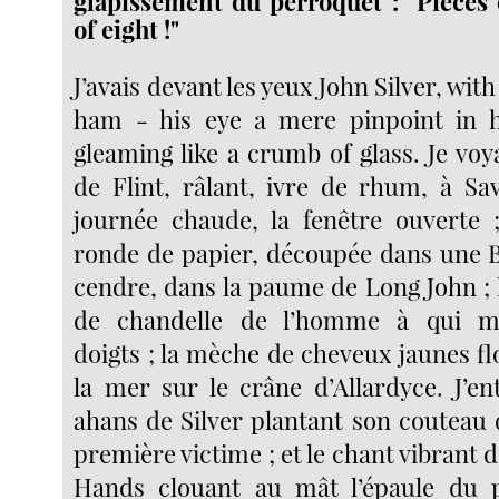
glapissement du perroquet : "Pieces o
of eight !"
J’avais devant les yeux John Silver, with 
ham - his eye a mere pinpoint in hi
gleaming like a crumb of glass. Je voya
de Flint, râlant, ivre de rhum, à S
journée chaude, la fenêtre ouverte ;
ronde de papier, découpée dans une Bi
cendre, dans la paume de Long John ; 
de chandelle de l’homme à qui m
doigts ; la mèche de cheveux jaunes fl
la mer sur le crâne d’Allardyce. J’en
ahans de Silver plantant son couteau 
première victime ; et le chant vibrant d
Hands clouant au mât l’épaule du pe