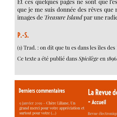
Et ces quelques pages ne sont que l’es
que je me suis donnée des rêves que m
images de
Treasure Island
par une radie
P.-S.
(1) Trad. : on dit que tu es dans les îles de
Ce texte a été publié dans
Spicilège
en 1896
Derniers commentaires
La Revue d
-
Accueil
9 janvier 2019 –
Chère Liliane, Un
grand merci pour votre appréciation et
surtout pour votre (…)
Revue électroniqu