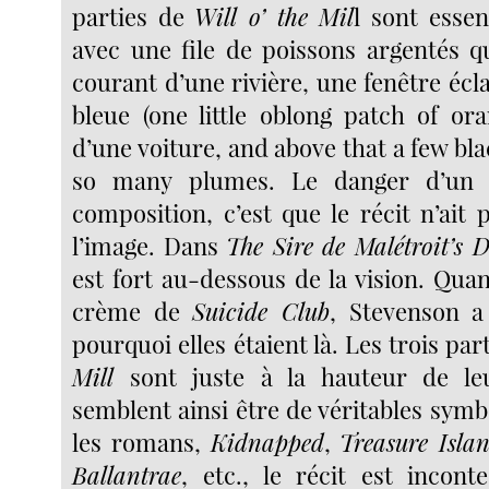
parties de
Will o’ the Mil
l sont essen
avec une file de poissons argentés q
courant d’une rivière, une fenêtre écla
bleue (one little oblong patch of ora
d’une voiture, and above that a few blac
so many plumes. Le danger d’un 
composition, c’est que le récit n’ait p
l’image. Dans
The Sire de Malétroit’s 
est fort au-dessous de la vision. Quan
crème de
Suicide Club
, Stevenson a
pourquoi elles étaient là. Les trois par
Mill
sont juste à la hauteur de le
semblent ainsi être de véritables symb
les romans,
Kidnapped
,
Treasure Isla
Ballantrae
, etc., le récit est incont