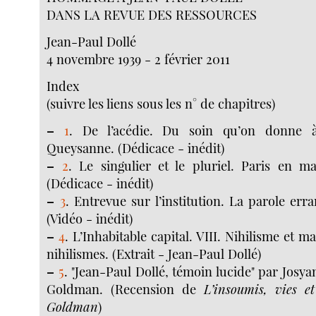
DANS LA REVUE DES RESSOURCES
Jean-Paul Dollé
4 novembre 1939 - 2 février 2011
Index
(suivre les liens sous les n° de chapitres)
–
1
. De l’acédie. Du soin qu’on donne
Queysanne. (Dédicace - inédit)
–
2
. Le singulier et le pluriel. Paris en ma
(Dédicace - inédit)
–
3
. Entrevue sur l’institution. La parole err
(Vidéo - inédit)
–
4
. L’Inhabitable capital. VIII. Nihilisme et m
nihilismes. (Extrait - Jean-Paul Dollé)
–
5
. "Jean-Paul Dollé, témoin lucide" par Josya
Goldman. (Recension de
L’insoumis, vies e
Goldman
)