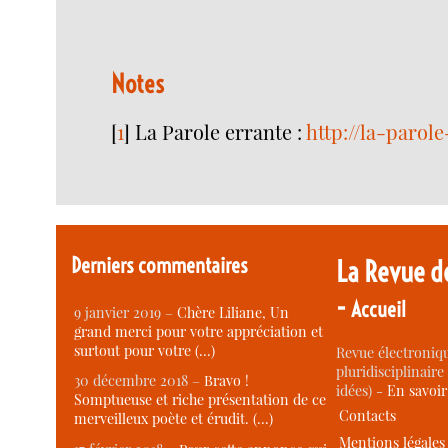
Notes
[
1
]
La Parole errante :
http://la-parole
Derniers commentaires
La Revue d
-
Accueil
9 janvier 2019 –
Chère Liliane, Un
grand merci pour votre appréciation et
surtout pour votre (…)
Revue électroniqu
pluridisciplinaire 
30 décembre 2018 –
Bravo !
idées) -
En savoi
Somptueuse et riche présentation de ce
Contacts
merveilleux poète et érudit. (…)
Mentions légales