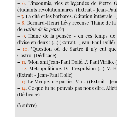
–
6
. L’insoumis, vies et légendes de Pierre Go
étudiants révolutionnaires. (Extrait - Jean-Paul
–
7
. La cité et les barbares. (Citation intégrale 
–
8
. Bernard-Henri Lévy recense "Haine de la
de
Haine de la pensée
)
–
9
. Haine de la pensée - en ces temps de 
divise en deux : (...) (Extrait - Jean-Paul Dollé)
–
10
. "Question où de Sartre il n’y eut que 
Castro. (Dédicace)
–
11
. "Mon ami Jean-Paul Dollé...". Paul Virilio.
–
12
. Métropolitique. IV. L’expulsion (...). V. Ha
(Extrait - Jean-Paul Dollé)
–
13
. Le Myope. 1re partie. IV. (...) (Extrait - Je
–
14
. Ce que tu ne pouvais pas nous dire. Alie
(Dédicace)
(à suivre)