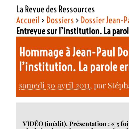
La Revue des Ressources
Accueil
>
Dossiers
>
Dossier Jean-P
Entrevue sur l’institution. La par
Hommage à Jean-Paul Doll
l’institution. La parole e
samedi 30 avril 2011
, par
Stéph
VIDÉO (inédit). Présentation : « 5 foi