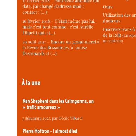
17 février 2018 –
Pour cette annonce qui
date, j’ai changé d’adresse mail :
Ours
contact : (…)
Utilisation des ar
d’auteurs
16 février 2018 –
C’était même pas lui,
mais c’est tout comme : c’est Aurélie
Inscrivez-vous à 
Filipetti qui a (…)
de la RdR
(Envoye
ni contenu)
29 août 2017 –
Encore un grand merci à
la Revue des Ressources, à Louise
Desrenards et (…)
À la une
Nan Shepherd dans les Cairngorms, un
« trafic amoureux »
7 décembre 2025
, par
Cécile Vibarel
Pierre Mottron - I almost died