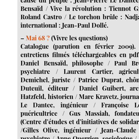
Bensaïd / Vive la révolution : Tiennot 
Roland Castro / Le torchon brûle : Nadja
international : Jean-Paul Dollé.
–
Mai 68 ?
(Vivre les questions)
Catalogue (parution en février 2009).
entretiens filmés téléchargeables en pdf
Daniel Bensaïd, philosophe / Paul Br
psychiatre / Laurent Cartier, agricu
Demichel, juriste / Patrice Duprat, chô
Duteuil, éditeur / Daniel Guibert, arc
Hatzfeld, historien / Marc Kravetz, journa
Le Dantec, ingénieur / Françoise Le
puéricultrice / Gus Massiah, fonda
(Centre d’études et d’initiatives de solidar
/Gilles Olive, ingénieur / Jean-Claud
psychiatre / Anne Querrien, sociologue /