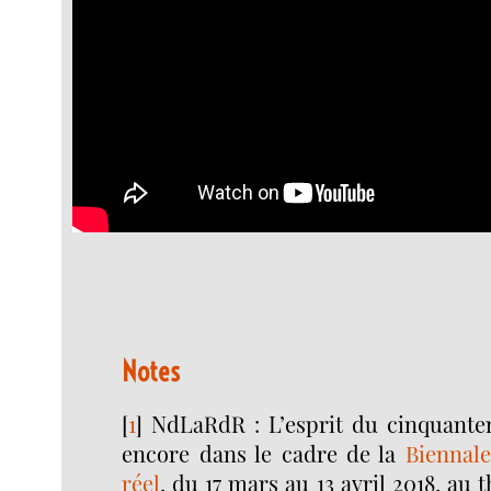
Notes
[
1
]
NdLaRdR : L’esprit du cinquanten
encore dans le cadre de la
Biennale
réel
, du 17 mars au 13 avril 2018, au t