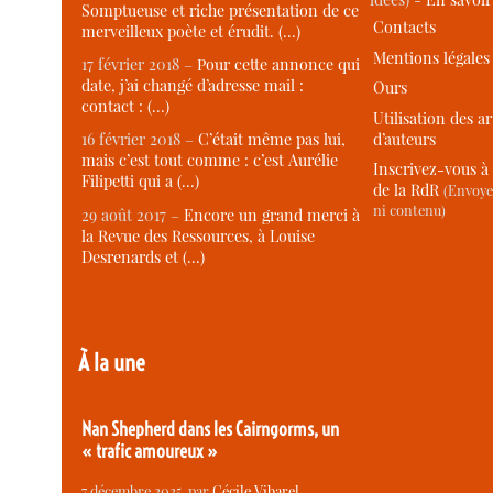
Somptueuse et riche présentation de ce
Contacts
merveilleux poète et érudit. (…)
Mentions légales
17 février 2018 –
Pour cette annonce qui
date, j’ai changé d’adresse mail :
Ours
contact : (…)
Utilisation des ar
d’auteurs
16 février 2018 –
C’était même pas lui,
mais c’est tout comme : c’est Aurélie
Inscrivez-vous à 
Filipetti qui a (…)
de la RdR
(Envoye
ni contenu)
29 août 2017 –
Encore un grand merci à
la Revue des Ressources, à Louise
Desrenards et (…)
À la une
Nan Shepherd dans les Cairngorms, un
« trafic amoureux »
7 décembre 2025
, par
Cécile Vibarel