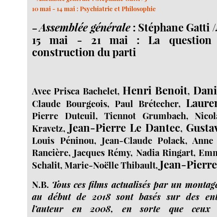
10 mai - 14 mai : Psychiatrie et Philosophie
Assemblée générale
: Stéphane Gatti /
–
15 mai - 21 mai : La question 
construction du parti
Henri Benoit
Dani
Avec Prisca Bachelet,
,
Laure
Claude Bourgeois, Paul Brétecher,
Pierre Duteuil, Tiennot Grumbach, Nicol
Jean-Pierre Le Dantec
Gusta
Kravetz,
,
Louis Péninou, Jean-Claude Polack, Anne 
Rancière, Jacques Rémy, Nadia Ringart, Emm
Jean-Pierr
Schalit, Marie-Noëlle Thibault,
N.B.
Tous ces films actualisés par un montage
au début de 2018 sont basés sur des entr
l’auteur en 2008, en sorte que ceux d