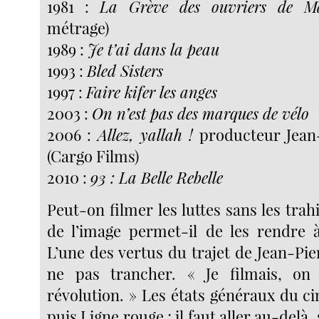
1981 :
La Grève des ouvriers de Ma
métrage)
1989 :
Je t’ai dans la peau
1993 :
Bled Sisters
1997 :
Faire kifer les anges
2003 :
On n’est pas des marques de vélo
2006 :
Allez, yallah !
producteur Jean-
(Cargo Films)
2010 :
93 : La Belle Rebelle
Peut-on filmer les luttes sans les trah
de l’image permet-il de les rendre 
L’une des vertus du trajet de Jean-Pi
ne pas trancher. « Je filmais, on v
révolution. » Les états généraux du c
puis Ligne rouge ; il faut aller au-delà, 