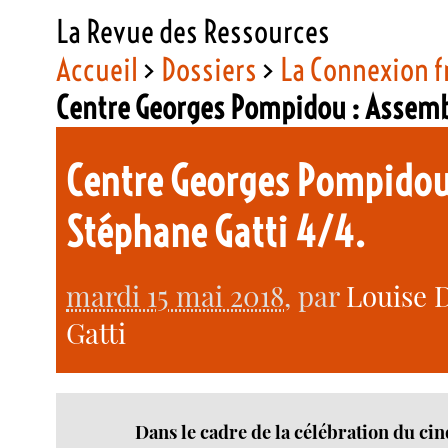
La Revue des Ressources
Accueil
>
Dossiers
>
La Connexion f
Centre Georges Pompidou : Assemb
Centre Georges Pompidou
Stéphane Gatti 4/4.
mardi 15 mai 2018
, par
Louise 
Gatti
Dans le cadre de la célébration du ci