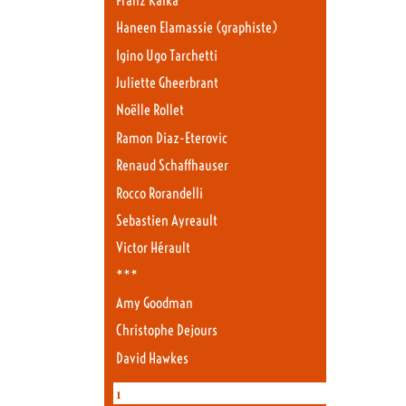
Franz Kafka
Haneen Elamassie (graphiste)
Igino Ugo Tarchetti
Juliette Gheerbrant
Noëlle Rollet
Ramon Diaz-Eterovic
Renaud Schaffhauser
Rocco Rorandelli
Sebastien Ayreault
Victor Hérault
***
Amy Goodman
Christophe Dejours
David Hawkes
1