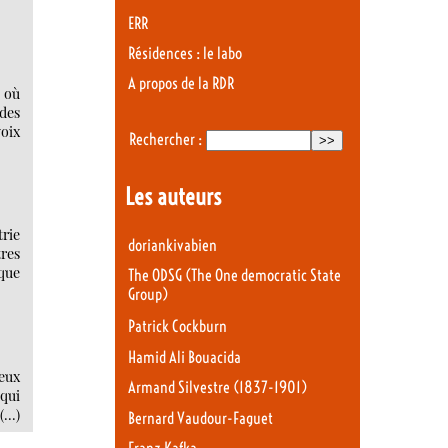
ERR
Résidences : le labo
A propos de la RDR
s où
ndes
voix
Rechercher :
Les auteurs
rie
doriankivabien
tres
que
The ODSG (The One democratic State
Group)
Patrick Cockburn
Hamid Ali Bouacida
neux
Armand Silvestre (1837-1901)
 qui
 (…)
Bernard Vaudour-Faguet