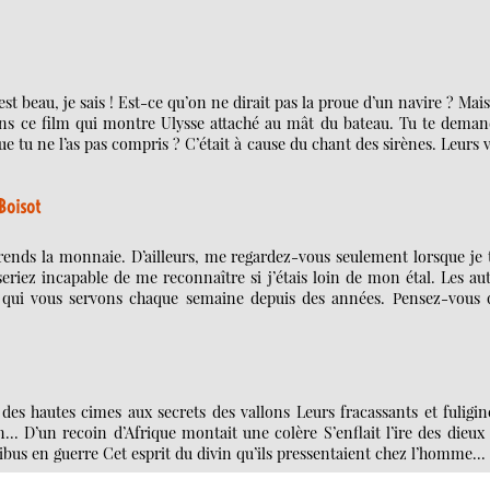
st beau, je sais ! Est-ce qu’on ne dirait pas la proue d’un navire ? Mai
Dans ce film qui montre Ulysse attaché au mât du bateau. Tu te dema
ue tu ne l’as pas compris ? C’était à cause du chant des sirènes. Leurs 
Boisot
ends la monnaie. D’ailleurs, me regardez-vous seulement lorsque je t
eriez incapable de me reconnaître si j’étais loin de mon étal. Les au
qui vous servons chaque semaine depuis des années. Pensez-vous 
 des hautes cimes aux secrets des vallons Leurs fracassants et fuligi
. D’un recoin d’Afrique montait une colère S’enflait l’ire des dieux
ibus en guerre Cet esprit du divin qu’ils pressentaient chez l’homme...