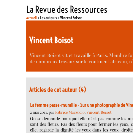
La Revue des Ressources
Accueil
> Les auteurs >
Vincent Boisot
Vincent Boisot
Vincent Boisot vit et travaille à Paris. Membre fon
de nombreux travaux sur le continent africain, r
Articles de cet auteur (4)
La femme passe-muraille - Sur une photographie de Vinc
2 mai 2011, par
Fabrice Marzuolo
,
Vincent Boisot
On se demande pourquoi elle n’est pas comme les murs,
sont des fleurs. Pas des fleurs pour fermer les yeux,
elle, regarde la dignité les yeux dans les yeux, droite