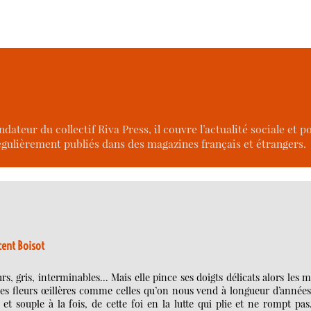
dateur du collectif Riva Press, il couvre l’actualité sociale et po
égulièrement publiés dans des magazines français et étrangers.
ent Boisot
 gris, interminables… Mais elle pince ses doigts délicats alors les 
 ces fleurs œillères comme celles qu’on nous vend à longueur d’année
 et souple à la fois, de cette foi en la lutte qui plie et ne rompt pas