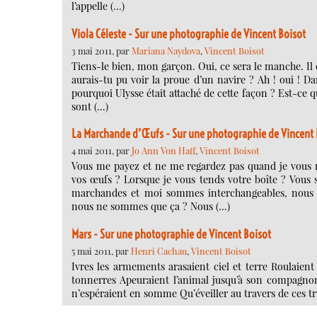
l’appelle (…)
Viola Céleste - Sur une photographie de Vincent Boisot
3 mai 2011, par
Mariana Naydova
,
Vincent Boisot
Tiens-le bien, mon garçon. Oui, ce sera le manche. Il e
aurais-tu pu voir la proue d’un navire ? Ah ! oui ! 
pourquoi Ulysse était attaché de cette façon ? Est-ce q
sont (…)
La Marchande d’Œufs - Sur une photographie de Vincent 
4 mai 2011, par
Jo Ann Von Haff
,
Vincent Boisot
Vous me payez et ne me regardez pas quand je vous r
vos œufs ? Lorsque je vous tends votre boîte ? Vous s
marchandes et moi sommes interchangeables, nous 
nous ne sommes que ça ? Nous (…)
Mars - Sur une photographie de Vincent Boisot
5 mai 2011, par
Henri Cachau
,
Vincent Boisot
Ivres les armements arasaient ciel et terre Roulaient
tonnerres Apeuraient l’animal jusqu’à son compagnon..
n’espéraient en somme Qu’éveiller au travers de ces tr