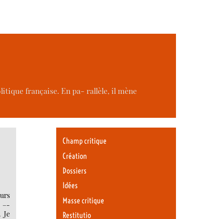
litique française. En pa- rallèle, il mène
Champ critique
Création
Dossiers
Idées
murs
Masse critique
s –-
. Je
Restitutio