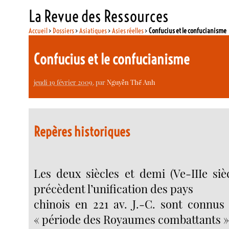
La Revue des Ressources
Accueil
>
Dossiers
>
Asiatiques
>
Asies réelles
>
Confucius et le confucianisme
Confucius et le confucianisme
jeudi 19 février 2009
, par
Nguyễn Thế Anh
Repères historiques
Les deux siècles et demi (Ve-IIIe sièc
précèdent l’unification des pays
chinois en 221 av. J.-C. sont connu
« période des Royaumes combattants 