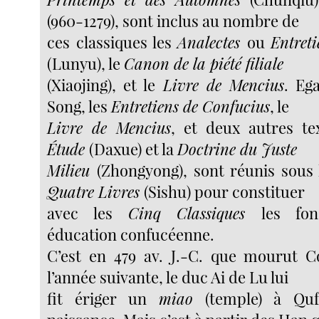
(960-1279), sont inclus au nombre de
ces classiques les
Analectes
ou
Entret
(Lunyu), le
Canon de la piété filiale
(Xiaojing), et le
Livre de Mencius
. Eg
Song, les
Entretiens de Confucius
, le
Livre de Mencius
, et deux autres te
Étude
(Daxue) et la
Doctrine du Juste
Milieu
(Zhongyong), sont réunis sous 
Quatre Livres
(Sishu) pour constituer
avec les
Cinq Classiques
les fo
éducation confucéenne.
C’est en 479 av. J.-C. que mourut C
l’année suivante, le duc Ai de Lu lui
fit ériger un
miao
(temple) à Qu