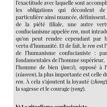
l’exactitude avec laquelle sont accompl
les obligations qui découlent de
particulière ainsi nuancée, définissent
de la piété filiale, une autre ver
confucianisme appelée
ren
, mot intrad
qu’on peut rendre cependant par bi
vertu d’humanité. Et de fait, le
ren
est 
de l’humanisme confucianiste : par
fondamentales de l’homme supérieur,
l’homme de bien (
junzi
), opposé à
(
xiaoren
), la plus importante est celle 
ren
. À cela s’ajoutent la loyauté (
zhong
la sagesse et le courage (
yong
).
b) Le ritualisme confucianiste