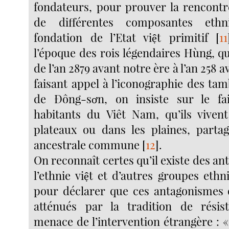
fondateurs, pour prouver la rencontr
de différentes composantes eth
fondation de l’Etat việt primitif
[
11
l’époque des rois légendaires Hùng, q
de l’an 2879 avant notre ère à l’an 258 a
faisant appel à l’iconographie des ta
de Ðông-sơn, on insiste sur le fa
habitants du Viêt Nam, qu’ils viven
plateaux ou dans les plaines, parta
ancestrale commune
[
12
]
.
On reconnaît certes qu’il existe des a
l’ethnie việt et d’autres groupes ethn
pour déclarer que ces antagonismes 
atténués par la tradition de résis
menace de l’intervention étrangère : 