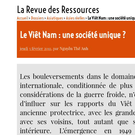
La Revue des Ressources
Accueil
>
Dossiers
>
Asiatiques
>
Asies réelles
>
Le Viêt Nam : une société uniq
Le Viêt Nam : une société unique ?
jeudi 3 février 2011
, par
Nguyễn Thế Anh
Les bouleversements dans le domaine
internationale, conditionnée de plus
considérations de la guerre froide, 
d’influer sur les rapports du Vi
ancienne protectrice, avec les grand
avec ses voisins, tout autant que s
intérieure. L’émergence en 194