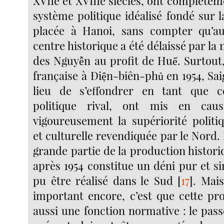
XVIIe et XVIIIe siècles, ont complète
système politique idéalisé fondé sur 
placée à Hanoi, sans compter qu’au
centre historique a été délaissé par la 
des Nguyễn au profit de Huế. Surtout,
française à Ðiện-biên-phủ en 1954, Sai
lieu de s’effondrer en tant que ce
politique rival, ont mis en cau
vigoureusement la supériorité polit
et culturelle revendiquée par le Nord. P
grande partie de la production histor
après 1954 constitue un déni pur et s
pu être réalisé dans le Sud
[
17
]
. Mais
important encore, c’est que cette p
aussi une fonction normative : le pas