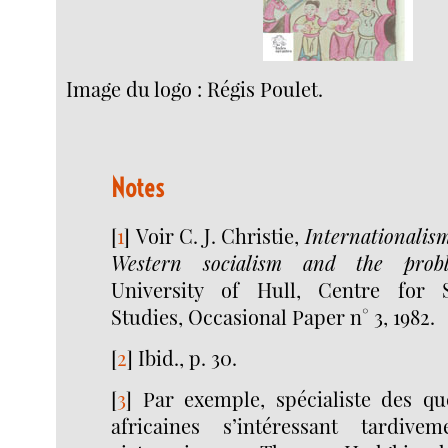
Image du logo : Régis Poulet.
Notes
[
1
]
Voir C. J. Christie,
Internationalis
Western socialism and the prob
University of Hull, Centre for 
Studies, Occasional Paper n° 3, 1982.
[
2
]
Ibid., p. 30.
[
3
]
Par exemple, spécialiste des que
africaines s’intéressant tardiv