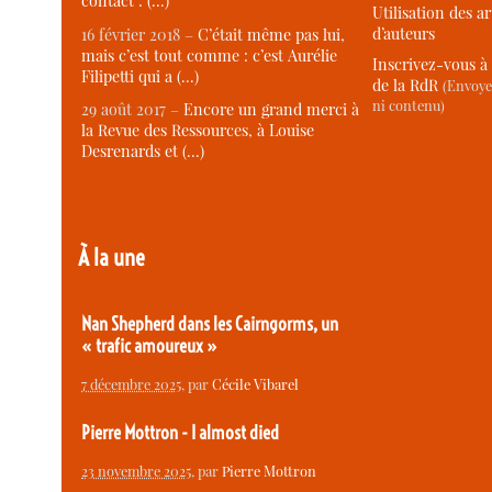
contact : (…)
Utilisation des ar
d’auteurs
16 février 2018 –
C’était même pas lui,
mais c’est tout comme : c’est Aurélie
Inscrivez-vous à 
Filipetti qui a (…)
de la RdR
(Envoye
ni contenu)
29 août 2017 –
Encore un grand merci à
la Revue des Ressources, à Louise
Desrenards et (…)
À la une
Nan Shepherd dans les Cairngorms, un
« trafic amoureux »
7 décembre 2025
, par
Cécile Vibarel
Pierre Mottron - I almost died
23 novembre 2025
, par
Pierre Mottron