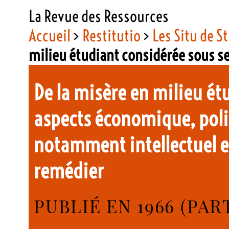
La Revue des Ressources
Accueil
>
Restitutio
>
Les Situ de S
milieu étudiant considérée sous 
De la misère en milieu ét
aspects économique, poli
notamment intellectuel e
remédier
PUBLIÉ EN 1966 (PART