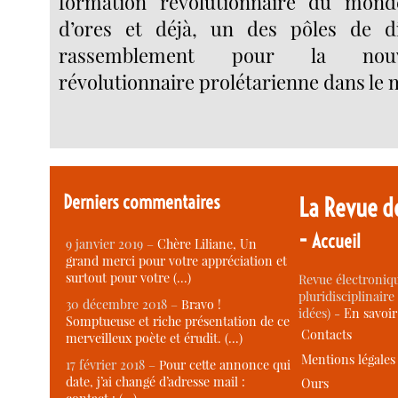
formation révolutionnaire du monde
d’ores et déjà, un des pôles de d
rassemblement pour la nouve
révolutionnaire prolétarienne dans le
Derniers commentaires
La Revue d
-
Accueil
9 janvier 2019 –
Chère Liliane, Un
grand merci pour votre appréciation et
surtout pour votre (…)
Revue électroniqu
pluridisciplinaire 
30 décembre 2018 –
Bravo !
idées) -
En savoi
Somptueuse et riche présentation de ce
Contacts
merveilleux poète et érudit. (…)
Mentions légales
17 février 2018 –
Pour cette annonce qui
date, j’ai changé d’adresse mail :
Ours