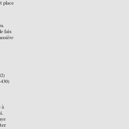
it place
su.
e fais
ussière
82)
-430)
 à
i.
aye
rter