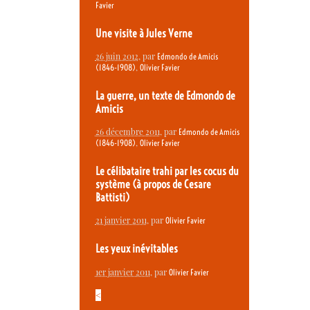
Favier
Une visite à Jules Verne
26 juin 2012
, par
Edmondo de Amicis
,
(1846-1908)
Olivier Favier
La guerre, un texte de Edmondo de
Amicis
26 décembre 2011
, par
Edmondo de Amicis
,
(1846-1908)
Olivier Favier
Le célibataire trahi par les cocus du
système (à propos de Cesare
Battisti)
21 janvier 2011
, par
Olivier Favier
Les yeux inévitables
1er janvier 2011
, par
Olivier Favier
<