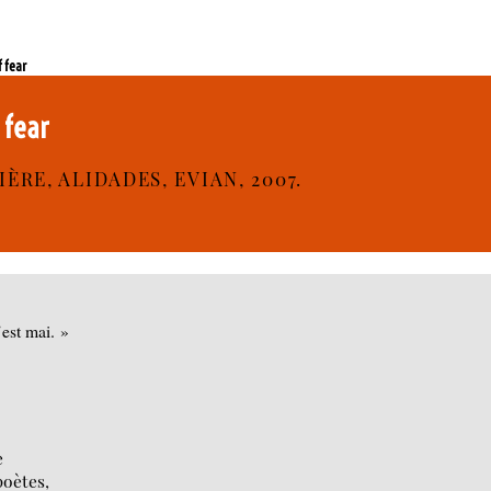
f fear
f fear
ÈRE, ALIDADES, EVIAN, 2007.
’est mai. »
e
poètes,