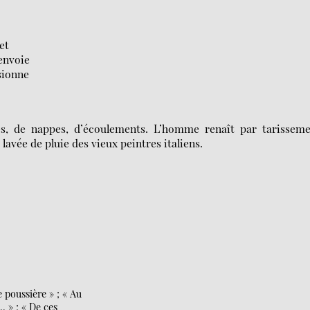
et
envoie
usionne
ves, de nappes, d’écoulements. L’homme renaît par tarisseme
lavée de pluie des vieux peintres italiens.
 poussière » ; « Au
. » ; « De ces