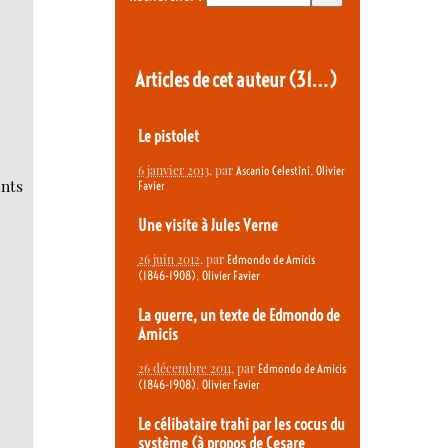
Articles de cet auteur
(31…)
Le pistolet
6 janvier 2013
, par
,
Ascanio Celestini
Olivier
nts
Favier
Une visite à Jules Verne
26 juin 2012
, par
Edmondo de Amicis
,
(1846-1908)
Olivier Favier
La guerre, un texte de Edmondo de
Amicis
26 décembre 2011
, par
Edmondo de Amicis
,
(1846-1908)
Olivier Favier
Le célibataire trahi par les cocus du
système (à propos de Cesare