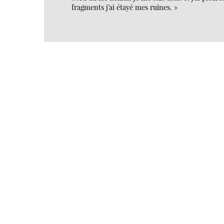
fragments j’ai étayé mes ruines. »