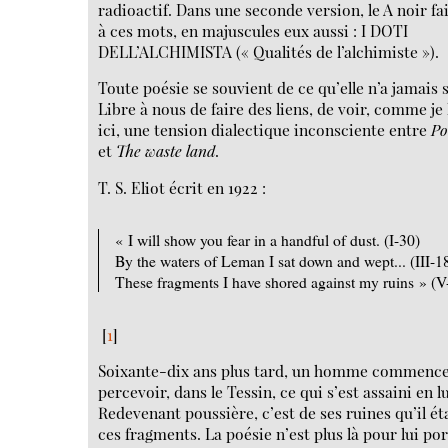
radioactif. Dans une seconde version, le A noir fa
à ces mots, en majuscules eux aussi : I DOTI
DELL’ALCHIMISTA (« Qualités de l’alchimiste »).
Toute poésie se souvient de ce qu’elle n’a jamais 
Libre à nous de faire des liens, de voir, comme je l
ici, une tension dialectique inconsciente entre
Po
et
The waste land
.
T. S. Eliot écrit en 1922 :
« I will show you fear in a handful of dust. (I-30)
By the waters of Leman I sat down and wept... (III-1
These fragments I have shored against my ruins » (V
[
1
]
Soixante-dix ans plus tard, un homme commence
percevoir, dans le Tessin, ce qui s’est assaini en lu
Redevenant poussière, c’est de ses ruines qu’il ét
ces fragments. La poésie n’est plus là pour lui po