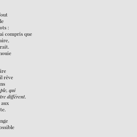
Tout
le
ots :
 j’ai compris que
aire,
rait.
anouie
dire
il rêve
ans
ple, qui
tre différent
.
e aux
te.
ange
ossible