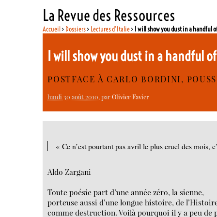
La Revue des Ressources
Accueil
>
Dossiers
>
Lectures d’Italie
>
I will show you dust in a handful o
I will show you dust in a handful o
POSTFACE À CARLO BORDINI, POUSSI
lundi 30 août 2010
, par
Olivier Favier
« Ce n’est pourtant pas avril le plus cruel des mois, c
Aldo Zargani
Toute poésie part d’une année zéro, la sienne,
porteuse aussi d’une longue histoire, de l’Histoir
comme destruction. Voilà pourquoi il y a peu de 