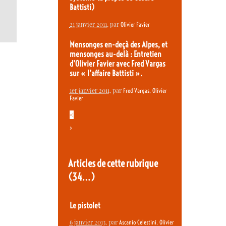
Battisti)
21 janvier 2011
, par
Olivier Favier
Mensonges en-deçà des Alpes, et
mensonges au-delà : Entretien
d’Olivier Favier avec Fred Vargas
sur « l’affaire Battisti ».
1er janvier 2011
, par
,
Fred Vargas
Olivier
Favier
<
>
Articles de cette rubrique
(34…)
Le pistolet
6 janvier 2013
, par
,
Ascanio Celestini
Olivier