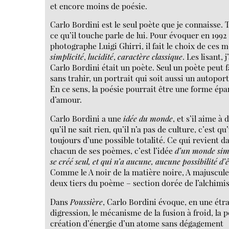
et encore moins de poésie.
Carlo Bordini est le seul poète que je connaisse. 
ce qu’il touche parle de lui. Pour évoquer en 1992 
photographe Luigi Ghirri, il fait le choix de ces m
simplicité
,
lucidité
,
caractère classique
. Les lisant,
Carlo Bordini était un poète. Seul un poète peut f
sans trahir, un portrait qui soit aussi un autoport
En ce sens, la poésie pourrait être une forme ép
d’amour.
Carlo Bordini a une
idée du monde
, et s’il aime à 
qu’il ne sait rien, qu’il n’a pas de culture, c’est qu’
toujours d’une possible totalité. Ce qui revient d
chacun de ses poèmes, c’est l’idée
d’un monde sim
se créé seul, et qui n’a aucune, aucune possibilité d’ê
Comme le A noir de la matière noire, A majuscul
deux tiers du poème – section dorée de l’alchimis
Dans
Poussière
, Carlo Bordini évoque, en une étr
digression, le mécanisme de la fusion à froid, la p
création d’énergie d’un atome sans dégagement