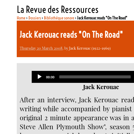
La Revue des Ressources
Home
>
Dossiers
>
Bibliothèque sonore
>
Jack Kerouac reads "On The Road"
Jack Kerouac reads "On The Road"
Thursday 20 March 2008
, by
Jack Kerouac (1922-1969)
Audio
Current
00:00
Player
time
Jack Kerouac
After an interview, Jack Kerouac read
writing while accompanied by pianist 
original 2 minute appearance was in a
Steve Allen Plymouth Show", season 5