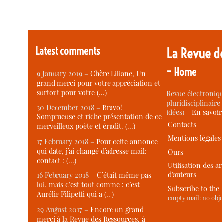
Latest comments
La Revue d
-
Home
9 January 2019 –
Chère Liliane, Un
grand merci pour votre appréciation et
surtout pour votre (…)
Revue électroniqu
pluridisciplinaire 
30 December 2018 –
Bravo!
idées) -
En savoi
Somptueuse et riche présentation de ce
Contacts
merveilleux poète et érudit. (…)
Mentions légales
17 February 2018 –
Pour cette annonce
qui date, j’ai changé d’adresse mail:
Ours
contact : (…)
Utilisation des ar
d’auteurs
16 February 2018 –
C’était même pas
lui, mais c’est tout comme : c’est
Subscribe to the
Aurélie Filipetti qui a (…)
empty mail: no obje
29 August 2017 –
Encore un grand
merci à la Revue des Ressources, à