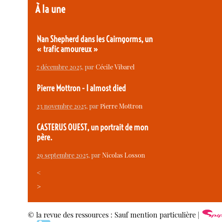
À la une
Nan Shepherd dans les Cairngorms, un
« trafic amoureux »
7 décembre 2025
, par
Cécile Vibarel
Pierre Mottron - I almost died
23 novembre 2025
, par
Pierre Mottron
CASTERUS OUEST, un portrait de mon
père.
29 septembre 2025
, par
Nicolas Losson
<
>
© la revue des ressources : Sauf mention particulière |