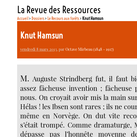
La Revue des Ressources
Accueil
>
Dossiers
>
Le Recours aux forêts
>
Knut Hamsun
Knut Hamsun
vendredi 8 mars 2013
, par
Octave Mirbeau (1848 - 1917)
M.
Auguste Strindberg fut, il faut bi
assez fâcheuse invention ; fâcheuse 
nous. On croyait avoir mis la main su
Hélas ! les Ibsen sont rares ; ils ne cou
même en Norvège. On dut vite recon
s’était trompé. Comme dramaturge, M
dépasse pas l’honnête moyenne de