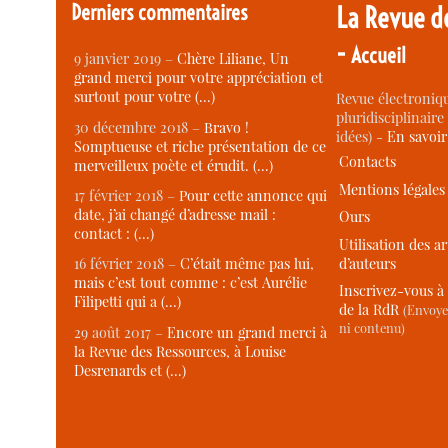
Derniers commentaires
La Revue d
-
Accueil
9 janvier 2019 –
Chère Liliane, Un
grand merci pour votre appréciation et
surtout pour votre (…)
Revue électroniqu
pluridisciplinaire 
30 décembre 2018 –
Bravo !
idées) -
En savoi
Somptueuse et riche présentation de ce
Contacts
merveilleux poète et érudit. (…)
Mentions légales
17 février 2018 –
Pour cette annonce qui
date, j’ai changé d’adresse mail :
Ours
contact : (…)
Utilisation des ar
d’auteurs
16 février 2018 –
C’était même pas lui,
mais c’est tout comme : c’est Aurélie
Inscrivez-vous à 
Filipetti qui a (…)
de la RdR
(Envoye
ni contenu)
29 août 2017 –
Encore un grand merci à
la Revue des Ressources, à Louise
Desrenards et (…)