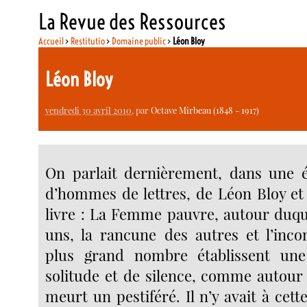
La Revue des Ressources
Accueil
>
Restitutio
>
Domaine public
>
Léon Bloy
Léon Bloy
vendredi 30 avril 2010
, par
Octave Mirbeau (1848 - 1917)
On parlait dernièrement, dans une é
d’hommes de lettres, de Léon Bloy e
livre : La Femme pauvre, autour duque
uns, la rancune des autres et l’inc
plus grand nombre établissent un
solitude et de silence, comme autour
meurt un pestiféré. Il n’y avait à cet