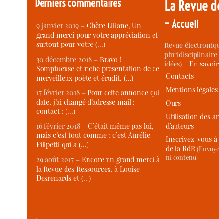
Derniers commentaires
La Revue d
-
Accueil
9 janvier 2019 –
Chère Liliane, Un
grand merci pour votre appréciation et
surtout pour votre (…)
Revue électroniqu
pluridisciplinaire 
30 décembre 2018 –
Bravo !
idées) -
En savoi
Somptueuse et riche présentation de ce
Contacts
merveilleux poète et érudit. (…)
Mentions légales
17 février 2018 –
Pour cette annonce qui
date, j’ai changé d’adresse mail :
Ours
contact : (…)
Utilisation des ar
d’auteurs
16 février 2018 –
C’était même pas lui,
mais c’est tout comme : c’est Aurélie
Inscrivez-vous à 
Filipetti qui a (…)
de la RdR
(Envoye
ni contenu)
29 août 2017 –
Encore un grand merci à
la Revue des Ressources, à Louise
Desrenards et (…)