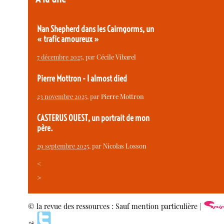
Nan Shepherd dans les Cairngorms, un
« trafic amoureux »
7 décembre 2025
, par
Cécile Vibarel
Pierre Mottron - I almost died
23 novembre 2025
, par
Pierre Mottron
CASTERUS OUEST, un portrait de mon
père.
29 septembre 2025
, par
Nicolas Losson
<
>
© la revue des ressources : Sauf mention particulière |