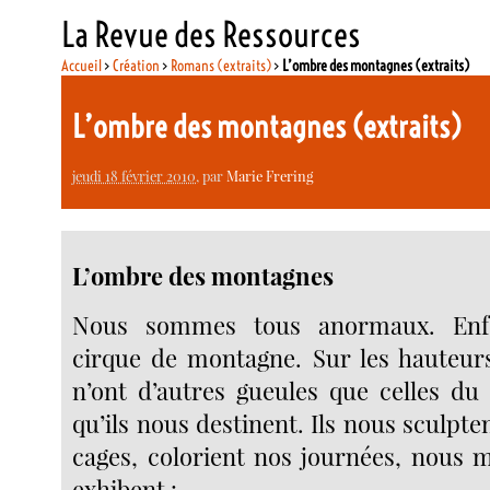
La Revue des Ressources
Accueil
>
Création
>
Romans (extraits)
>
L’ombre des montagnes (extraits)
L’ombre des montagnes (extraits)
jeudi 18 février 2010
, par
Marie Frering
L’ombre des montagnes
Nous sommes tous anormaux. Enf
cirque de montagne. Sur les hauteurs
n’ont d’autres gueules que celles du
qu’ils nous destinent. Ils nous sculpte
cages, colorient nos journées, nous 
exhibent :