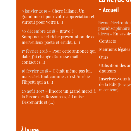
-
Accueil
9 janvier 2019 –
Chère Liliane, Un
grand merci pour votre appréciation et
surtout pour votre (…)
Revue électroniqu
pluridisciplinaire 
30 décembre 2018 –
Bravo !
idées) -
En savoi
Somptueuse et riche présentation de ce
Contacts
merveilleux poète et érudit. (…)
Mentions légales
17 février 2018 –
Pour cette annonce qui
date, j’ai changé d’adresse mail :
Ours
contact : (…)
Utilisation des ar
d’auteurs
16 février 2018 –
C’était même pas lui,
mais c’est tout comme : c’est Aurélie
Inscrivez-vous à 
Filipetti qui a (…)
de la RdR
(Envoye
ni contenu)
29 août 2017 –
Encore un grand merci à
la Revue des Ressources, à Louise
Desrenards et (…)
À la une