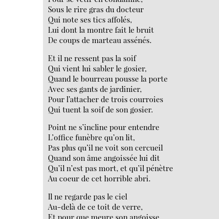
Sous le rire gras du docteur
Qui note ses tics affolés,
Lui dont la montre fait le bruit
De coups de marteau assénés.
Et il ne ressent pas la soif
Qui vient lui sabler le gosier,
Quand le bourreau pousse la porte
Avec ses gants de jardinier,
Pour l’attacher de trois courroies
Qui tuent la soif de son gosier.
Point ne s’incline pour entendre
L’office funèbre qu’on lit,
Pas plus qu’il ne voit son cercueil
Quand son âme angoissée lui dit
Qu’il n’est pas mort, et qu’il pénètre
Au coeur de cet horrible abri.
Il ne regarde pas le ciel
Au-delà de ce toit de verre,
Et pour que meure son angoisse,