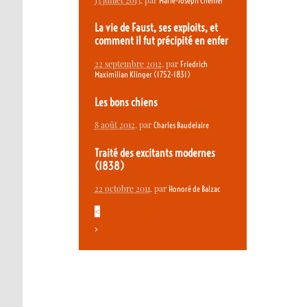
Marie-Joseph Chénier
La vie de Faust, ses exploits, et
comment il fut précipité en enfer
22 septembre 2012
, par
Friedrich
Maximilian Klinger (1752-1831)
Les bons chiens
8 août 2012
, par
Charles Baudelaire
Traité des excitants modernes
(1838)
22 octobre 2011
, par
Honoré de Balzac
<
>