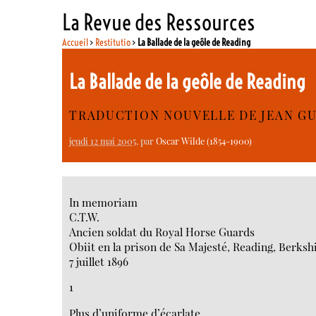
La Revue des Ressources
Accueil
>
Restitutio
>
La Ballade de la geôle de Reading
La Ballade de la geôle de Reading
TRADUCTION NOUVELLE DE JEAN G
jeudi 12 mai 2005
, par
Oscar Wilde (1854-1900)
In memoriam
C.T.W.
Ancien soldat du Royal Horse Guards
Obiit en la prison de Sa Majesté, Reading, Berksh
7 juillet 1896
1
Plus d’uniforme d’écarlate