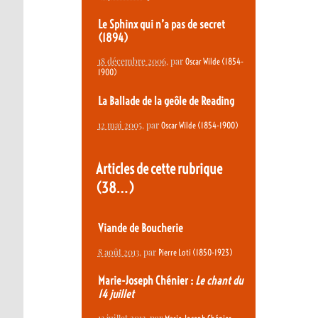
Le Sphinx qui n’a pas de secret
(1894)
18 décembre 2006
, par
Oscar Wilde (1854-
1900)
La Ballade de la geôle de Reading
12 mai 2005
, par
Oscar Wilde (1854-1900)
Articles de cette rubrique
(38…)
Viande de Boucherie
8 août 2013
, par
Pierre Loti (1850-1923)
Marie-Joseph Chénier :
Le chant du
14 juillet
13 juillet 2013
, par