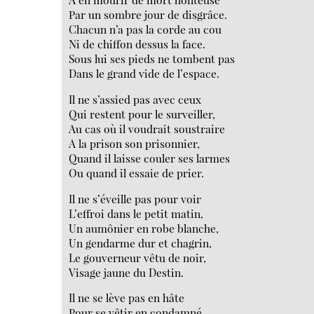
Par un sombre jour de disgrâce.
Chacun n’a pas la corde au cou
Ni de chiffon dessus la face.
Sous lui ses pieds ne tombent pas
Dans le grand vide de l’espace.
Il ne s’assied pas avec ceux
Qui restent pour le surveiller,
Au cas où il voudrait soustraire
A la prison son prisonnier,
Quand il laisse couler ses larmes
Ou quand il essaie de prier.
Il ne s’éveille pas pour voir
L’effroi dans le petit matin,
Un aumônier en robe blanche,
Un gendarme dur et chagrin,
Le gouverneur vêtu de noir,
Visage jaune du Destin.
Il ne se lève pas en hâte
Pour se vêtir en condamné,