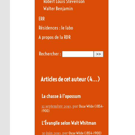
Robert Louis Stevenson
Walter Benjamin
ERR
Résidences : le labo
A propos de la RDR
Rechercher :
Articles de cet auteur
(4…)
La chasse à l’opossum
12 septembre 2010
, par
Oscar Wilde (1854-
1900)
L’Évangile selon Walt Whitman
30 juin 2010
, par
Oscar Wilde (1854-1900)