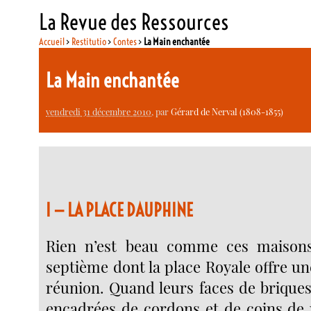
La Revue des Ressources
Accueil
>
Restitutio
>
Contes
>
La Main enchantée
La Main enchantée
vendredi 31 décembre 2010
, par
Gérard de Nerval (1808-1855)
I — LA PLACE DAUPHINE
Rien n’est beau comme ces maisons
septième dont la place Royale offre u
réunion. Quand leurs faces de briques
encadrées de cordons et de coins de 