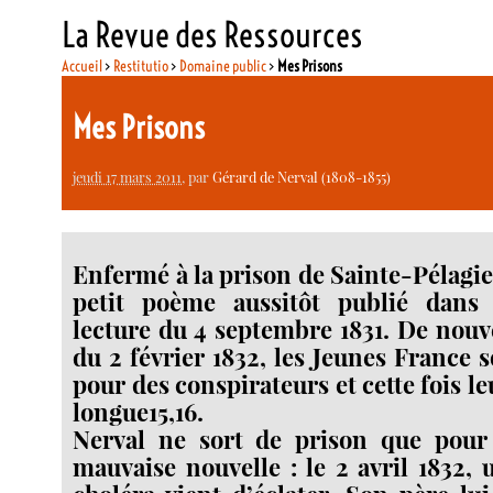
La Revue des Ressources
Accueil
>
Restitutio
>
Domaine public
>
Mes Prisons
Mes Prisons
jeudi 17 mars 2011
, par
Gérard de Nerval (1808-1855)
Enfermé à la prison de Sainte-Pélagie
petit poème aussitôt publié dans
lecture du 4 septembre 1831. De nouv
du 2 février 1832, les Jeunes France s
pour des conspirateurs et cette fois le
longue15,16.
Nerval ne sort de prison que pou
mauvaise nouvelle : le 2 avril 1832,