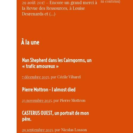
ni contenu)
29 août 2017 –
Encore un grand merci à
la Revue des Ressources, à Louise
Desrenards et (…)
À la une
Nan Shepherd dans les Cairngorms, un
« trafic amoureux »
7 décembre 2025
, par
Cécile Vibarel
Pierre Mottron - I almost died
23 novembre 2025
, par
Pierre Mottron
CASTERUS OUEST, un portrait de mon
père.
29 septembre 2025
, par
Nicolas Losson