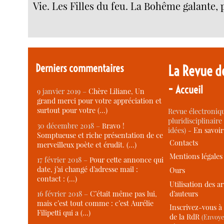
Vie. Les Filles du feu. La Bohême galante, p
Derniers commentaires
La Revue d
-
Accueil
9 janvier 2019 –
Chère Liliane, Un
grand merci pour votre appréciation et
surtout pour votre (…)
Revue électroniqu
pluridisciplinaire 
30 décembre 2018 –
Bravo !
idées) -
En savoi
Somptueuse et riche présentation de ce
Contacts
merveilleux poète et érudit. (…)
Mentions légales
17 février 2018 –
Pour cette annonce qui
date, j’ai changé d’adresse mail :
Ours
contact : (…)
Utilisation des ar
d’auteurs
16 février 2018 –
C’était même pas lui,
mais c’est tout comme : c’est Aurélie
Inscrivez-vous à 
Filipetti qui a (…)
de la RdR
(Envoye