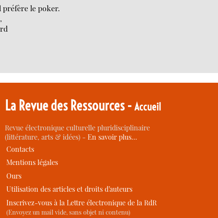
l préfère le poker.
,
ard
La Revue des Ressources -
Accueil
Revue électronique culturelle pluridisciplinaire
(littérature, arts & idées) -
En savoir plus…
Contacts
Mentions légales
Ours
Utilisation des articles et droits d’auteurs
Inscrivez-vous à la Lettre électronique de la RdR
(Envoyez un mail vide, sans objet ni contenu)