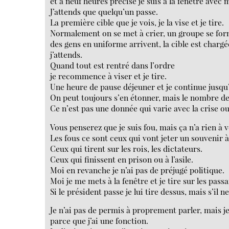
et à neuf heures précise je suis à la fenêtre avec 
J’attends que quelqu’un passe.
La première cible que je vois, je la vise et je tire.
Normalement on se met à crier, un groupe se for
des gens en uniforme arrivent, la cible est char
j’attends.
Quand tout est rentré dans l’ordre
je recommence à viser et je tire.
Une heure de pause déjeuner et je continue jusqu
On peut toujours s’en étonner, mais le nombre de
Ce n’est pas une donnée qui varie avec la crise ou
Vous penserez que je suis fou, mais ça n’a rien à v
Les fous ce sont ceux qui vont jeter un souvenir à
Ceux qui tirent sur les rois, les dictateurs.
Ceux qui finissent en prison ou à l’asile.
Moi en revanche je n’ai pas de préjugé politique.
Moi je me mets à la fenêtre et je tire sur les passa
Si le président passe je lui tire dessus, mais s’il n
Je n’ai pas de permis à proprement parler, mais 
parce que j’ai une fonction.