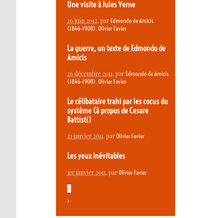
Une visite à Jules Verne
26 juin 2012
, par
Edmondo de Amicis
,
(1846-1908)
Olivier Favier
La guerre, un texte de Edmondo de
Amicis
26 décembre 2011
, par
Edmondo de Amicis
,
(1846-1908)
Olivier Favier
Le célibataire trahi par les cocus du
système (à propos de Cesare
Battisti)
21 janvier 2011
, par
Olivier Favier
Les yeux inévitables
1er janvier 2011
, par
Olivier Favier
<
>