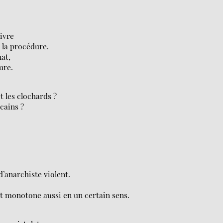
vivre
 la procédure.
at,
ure.
t les clochards ?
cains ?
d’anarchiste violent.
t monotone aussi en un certain sens.