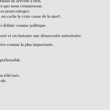
urnaux ne servent à rien,
nes que nous connaissons.
 ces pourcentages.
 on cache la vraie cause de la mort.
is définir comme politique.
meté et on instaure une démocratie autoritaire.
idère comme la plus importante.
mpréhensible
 télévisée,
cale,