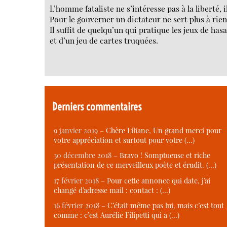
L’homme fataliste ne s’intéresse pas à la liberté, i
Pour le gouverner un dictateur ne sert plus à rien
Il suffit de quelqu’un qui pratique les jeux de has
et d’un jeu de cartes truquées.
Derniers commentaires
9 janvier 2019 –
Chère Liliane, Un grand merci pour
votre appréciation et surtout pour votre (…)
30 décembre 2018 –
Bravo ! Somptueuse et riche
présentation de ce merveilleux poète et érudit. (…)
17 février 2018 –
Pour cette annonce qui date, j’ai
changé d’adresse mail : contact : (…)
16 février 2018 –
C’était même pas lui, mais c’est tout
comme : c’est Aurélie Filipetti qui a (…)