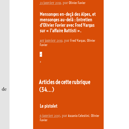
21 janvier 2011
, par
Olivier Favier
Mensonges en-deçà des Alpes, et
mensonges au-delà : Entretien
d’Olivier Favier avec Fred Vargas
sur « l’affaire Battisti ».
1er janvier 2011
, par
,
Fred Vargas
Olivier
Favier
<
>
Articles de cette rubrique
s de
(34…)
Le pistolet
6 janvier 2013
, par
,
Ascanio Celestini
Olivier
Favier