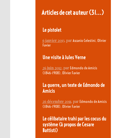
Articles de cet auteur
(31…)
Le pistolet
6 janvier 2013
, par
,
Ascanio Celestini
Olivier
Favier
Une visite à Jules Verne
26 juin 2012
, par
Edmondo de Amicis
,
(1846-1908)
Olivier Favier
La guerre, un texte de Edmondo de
Amicis
26 décembre 2011
, par
Edmondo de Amicis
,
(1846-1908)
Olivier Favier
Le célibataire trahi par les cocus du
système (à propos de Cesare
Battisti)