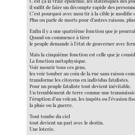
C’est ça la vraie épidémie, les statistiques des jo
il suffit de faire un décompte rapide des person
C’est pourquoi avec mon tir à la cible je modifie
Plus on parle de morts pour d’autres raisons, plus
Enfin il y a une quatrième fonction que je pourra
Quand on commence à tirer
le peuple demande à l’état de gouverner avec fer
Mais la cinquième fonction est celle que je cons
La fonction métaphysique.
Voir mourir tous ces gens,
les voir tomber au coin de la rue sans raison co
transforme les citoyens en individus fatalistes.
Pour un peuple fataliste tout devient inévitable.
Un tremblement de terre comme une transmission
l’éruption d’un volcan, les impôts ou l’évasion fis
la pluie ou la guerre.
Tout tombe du ciel
tout devient un pari avec le destin.
Une loterie.