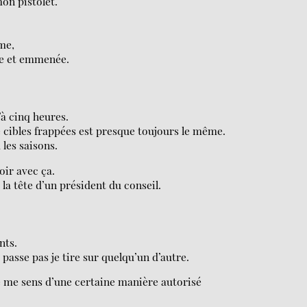
mon pistolet.
me,
gée et emmenée.
’à cinq heures.
 cibles frappées est presque toujours le même.
 les saisons.
oir avec ça.
 la tête d’un président du conseil.
nts.
e passe pas je tire sur quelqu’un d’autre.
je me sens d’une certaine manière autorisé