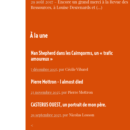
29 août 2017 –
Encore un grand merci à la Revue des
Ressources, à Louise Desrenards et (…)
À la une
Nan Shepherd dans les Cairngorms, un « trafic
amoureux »
7 décembre 2025
, par
Cécile Vibarel
Pierre Mottron - I almost died
23 novembre 2025
, par
Pierre Mottron
CASTERUS OUEST, un portrait de mon père.
29 septembre 2025
, par
Nicolas Losson
<