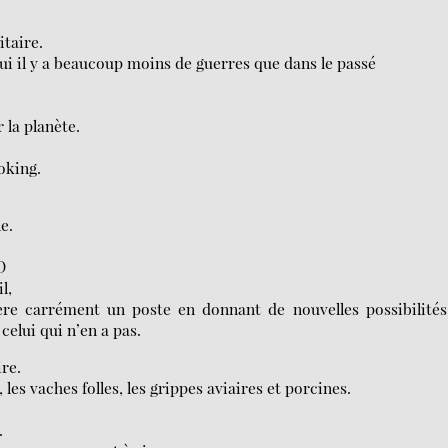
itaire.
hui il y a beaucoup moins de guerres que dans le passé
 la planète.
oking.
e.
D
l,
ibère carrément un poste en donnant de nouvelles possibilité
celui qui n’en a pas.
ire.
les vaches folles, les grippes aviaires et porcines.
.