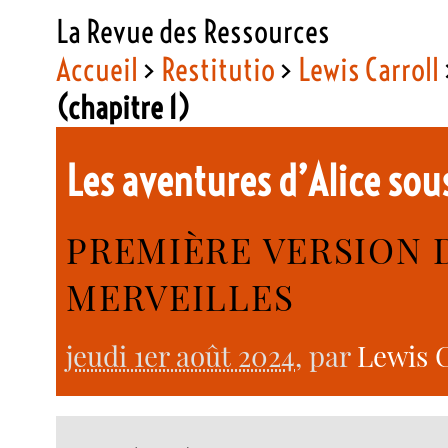
La Revue des Ressources
Accueil
>
Restitutio
>
Lewis Carroll
(chapitre 1)
Les aventures d’Alice sou
PREMIÈRE VERSION D
MERVEILLES
jeudi 1er août 2024
, par
Lewis C