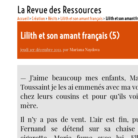
La Revue des Ressources
Accueil
>
Création
>
Récits
>
Lilith et son amant français
>
Lilith et son amant f
Lilith et son amant français (5)
jeudi 1er décembre 2011
, par
Mariana Naydova
— J’aime beaucoup mes enfants, Ma
Toussaint je les ai emmenés avec ma v
chez leurs cousins et pour qu’ils vo
mère.
Il n’y a pas de vent. L’air est fin, 
Fernand se détend sur sa chaise
cigarette. Marie fume avec lui. E