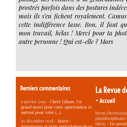
prostrés parfois dans des postures indécen
mais ils s’en fichent royalement. Camus
cette indifférence lasse. Bon, il faut q
mon travail, hélas ! Merci pour ta photo
autre personne ! Qui est-elle ? Mars
Derniers commentaires
La Revue d
-
Accueil
9 janvier 2019 –
Chère Liliane, Un
grand merci pour votre appréciation et
surtout pour votre (…)
Revue électroniqu
pluridisciplinaire 
30 décembre 2018 –
Bravo !
idées) -
En savoi
Somptueuse et riche présentation de ce