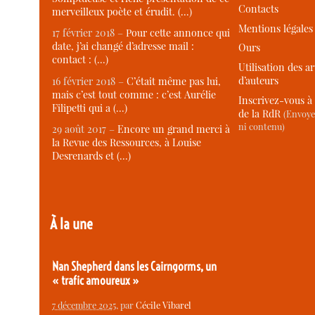
Contacts
merveilleux poète et érudit. (…)
Mentions légales
17 février 2018 –
Pour cette annonce qui
date, j’ai changé d’adresse mail :
Ours
contact : (…)
Utilisation des ar
d’auteurs
16 février 2018 –
C’était même pas lui,
mais c’est tout comme : c’est Aurélie
Inscrivez-vous à 
Filipetti qui a (…)
de la RdR
(Envoye
ni contenu)
29 août 2017 –
Encore un grand merci à
la Revue des Ressources, à Louise
Desrenards et (…)
À la une
Nan Shepherd dans les Cairngorms, un
« trafic amoureux »
7 décembre 2025
, par
Cécile Vibarel