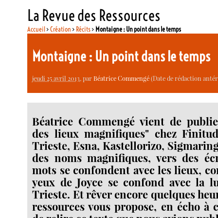
La Revue des Ressources
Accueil
>
Création
>
Récits
>
Montaigne : Un point dans le temps
Montaigne : Un point dans le temps
jeudi 25 avril 2013
, par
Béatrice Commengé
(Date de rédaction antéri
Béatrice Commengé vient de publie
des lieux magnifiques" chez Finitud
Trieste, Esna, Kastellorizo, Sigmarin
des noms magnifiques, vers des écr
mots se confondent avec les lieux, c
yeux de Joyce se confond avec la l
Trieste. Et rêver encore quelques heu
ressources vous propose, en écho à c