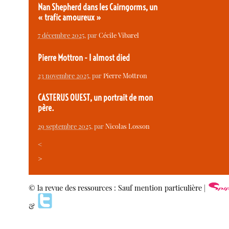
Nan Shepherd dans les Cairngorms, un
« trafic amoureux »
7 décembre 2025
, par
Cécile Vibarel
Pierre Mottron - I almost died
23 novembre 2025
, par
Pierre Mottron
CASTERUS OUEST, un portrait de mon
père.
29 septembre 2025
, par
Nicolas Losson
<
>
© la revue des ressources : Sauf mention particulière |
&