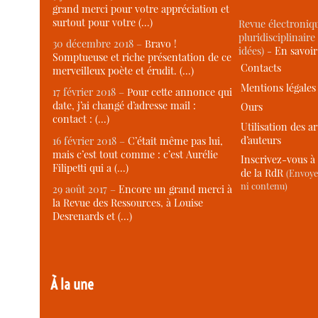
grand merci pour votre appréciation et
surtout pour votre (…)
Revue électroniqu
pluridisciplinaire 
30 décembre 2018 –
Bravo !
idées) -
En savoi
Somptueuse et riche présentation de ce
Contacts
merveilleux poète et érudit. (…)
Mentions légales
17 février 2018 –
Pour cette annonce qui
date, j’ai changé d’adresse mail :
Ours
contact : (…)
Utilisation des ar
d’auteurs
16 février 2018 –
C’était même pas lui,
mais c’est tout comme : c’est Aurélie
Inscrivez-vous à 
Filipetti qui a (…)
de la RdR
(Envoye
ni contenu)
29 août 2017 –
Encore un grand merci à
la Revue des Ressources, à Louise
Desrenards et (…)
À la une