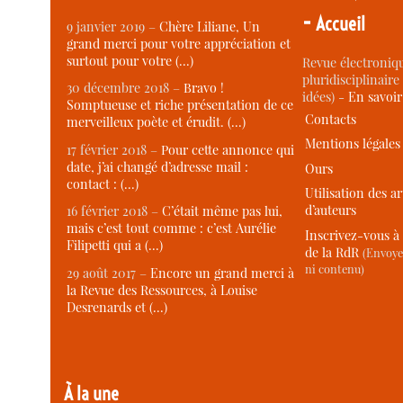
-
Accueil
9 janvier 2019 –
Chère Liliane, Un
grand merci pour votre appréciation et
surtout pour votre (…)
Revue électroniqu
pluridisciplinaire 
30 décembre 2018 –
Bravo !
idées) -
En savoi
Somptueuse et riche présentation de ce
Contacts
merveilleux poète et érudit. (…)
Mentions légales
17 février 2018 –
Pour cette annonce qui
date, j’ai changé d’adresse mail :
Ours
contact : (…)
Utilisation des ar
d’auteurs
16 février 2018 –
C’était même pas lui,
mais c’est tout comme : c’est Aurélie
Inscrivez-vous à 
Filipetti qui a (…)
de la RdR
(Envoye
ni contenu)
29 août 2017 –
Encore un grand merci à
la Revue des Ressources, à Louise
Desrenards et (…)
À la une