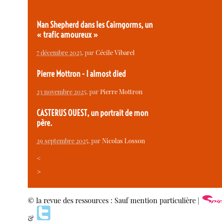
Nan Shepherd dans les Cairngorms, un
« trafic amoureux »
7 décembre 2025
, par
Cécile Vibarel
Pierre Mottron - I almost died
23 novembre 2025
, par
Pierre Mottron
CASTERUS OUEST, un portrait de mon
père.
29 septembre 2025
, par
Nicolas Losson
<
>
© la revue des ressources : Sauf mention particulière |
&