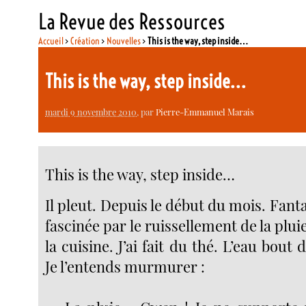
La Revue des Ressources
Accueil
>
Création
>
Nouvelles
>
This is the way, step inside…
This is the way, step inside…
mardi 9 novembre 2010
, par
Pierre-Emmanuel Marais
This is the way, step inside…
Il pleut. Depuis le début du mois. Fanta
fascinée par le ruissellement de la pluie
la cuisine. J’ai fait du thé. L’eau bout 
Je l’entends murmurer :