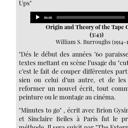
Ups"
Audio
Current
00:00
Player
time
Origin and Theory of the Tape
(3:43)
William S. Burroughs (1914-1
"Dés le début des années ’60 paraiss
textes mettant en scène l’usage du "cut 
c’est le fait de couper différentes part
sien ou celui d’un autre, et de le
reformer un nouvel écrit, tout comm
peinture ou le montage au cinéma.
"Minutes to go" , écrit avec Brion Gys
et Sinclaire Beiles à Paris fut le p
méthode. Il sera suivit par "The Exterm