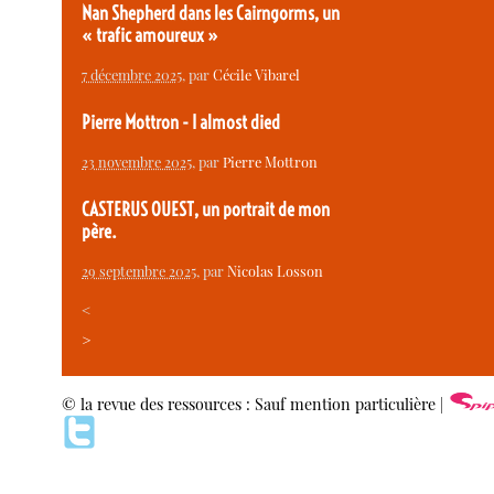
Nan Shepherd dans les Cairngorms, un
« trafic amoureux »
7 décembre 2025
, par
Cécile Vibarel
Pierre Mottron - I almost died
23 novembre 2025
, par
Pierre Mottron
CASTERUS OUEST, un portrait de mon
père.
29 septembre 2025
, par
Nicolas Losson
<
>
© la revue des ressources : Sauf mention particulière |