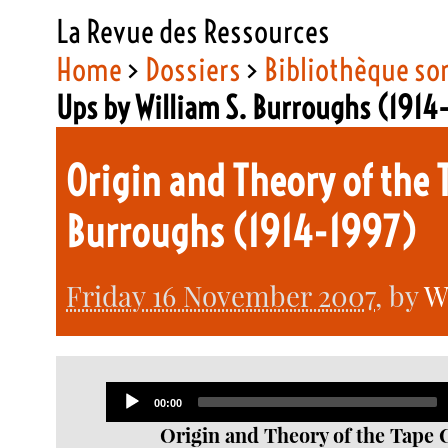
La Revue des Ressources
Home
>
Dossiers
>
Bibliothèque so
Ups by William S. Burroughs (1914
Origin and Theory of the 
Burroughs (1914-1997)
Friday 16 November 2007
, by
W
Audio
Current
00:00
Player
time
Origin and Theory of the Tape