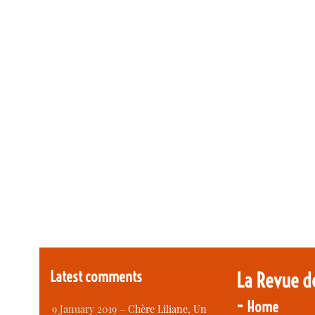
Latest comments
La Revue d
-
Home
9 January 2019 –
Chère Liliane, Un