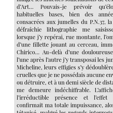
d’Art… Pouvais-je prévoir qu’é
habituelles bases, bien des anné
consacrées aux jumelles du P.N.37, la
défraîchie lithographie me saisis
lorsque j’y repérai, rue montante, l’
d’une fillette jouant au cerceau, imm
Chirico... Au-delà d’une douloureus
l’une après l’autre j’y transposai les ju
Micheline, leurs effigies s’y dédoublèr
cruelles que je ne possédais aucune env
ou détruire, et à un demi siècle de dis
me demeure indéchiffrable. L’affich
l’irréductible présence et l’eff
confirmait ma totale impuissance, alo
tétanisé, malgré les regards interroga