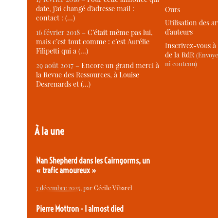
date, j’ai changé d’adresse mail :
Ours
contact : (…)
Utilisation des ar
d’auteurs
16 février 2018 –
C’était même pas lui,
mais c’est tout comme : c’est Aurélie
Inscrivez-vous à 
Filipetti qui a (…)
de la RdR
(Envoye
ni contenu)
29 août 2017 –
Encore un grand merci à
la Revue des Ressources, à Louise
Desrenards et (…)
À la une
Nan Shepherd dans les Cairngorms, un
« trafic amoureux »
7 décembre 2025
, par
Cécile Vibarel
Pierre Mottron - I almost died