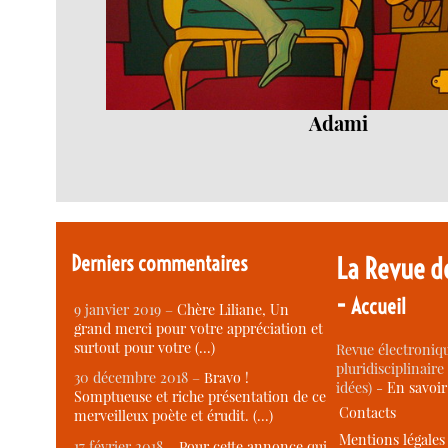
Adami
Derniers commentaires
La Revue d
-
Accueil
9 janvier 2019 –
Chère Liliane, Un
grand merci pour votre appréciation et
surtout pour votre (…)
Revue électroniqu
pluridisciplinaire 
30 décembre 2018 –
Bravo !
idées) -
En savoi
Somptueuse et riche présentation de ce
Contacts
merveilleux poète et érudit. (…)
Mentions légales
17 février 2018 –
Pour cette annonce qui