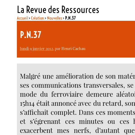
La Revue des Ressources
Accueil
>
Création
>
Nouvelles
>
P.N.37
P.N.37
lundi 9 janvier 2012
, par
Henri Cachau
Malgré une amélioration de son matéri
ses communications transversales, se 
mode du ferroviaire demeure aléatoi
15h14 était annoncé avec du retard, son
s’affichait complet. Dans ces moments
et s’égrenant ces minutes ou ces h
exacerbent mes nerfs, d’autant que