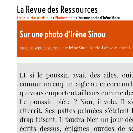
La Revue des Ressources
Accueil
>
Masse critique
>
Photographie
>
Sur une photo d’Irène Sinou
Sur une photo d’Irène Sinou
mardi 11 septembre 2012
, par
Irène Sinou
,
Marie-Louise Audiberti
Et si le poussin avait des ailes, oui
comme un coq, un aigle ou encore un 
qui vous emportent ailleurs comme des
Le poussin piète ? Non, il vole. Il s
atterrit. Ses pattes palmées s’étalent
drap luisant. Il faudra bien un jour dé
écrits dessus, énigmes lourdes de s