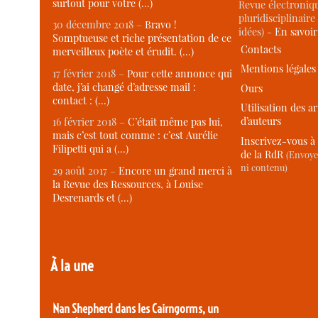
surtout pour votre (…)
Revue électroniqu
pluridisciplinaire 
30 décembre 2018 –
Bravo !
idées) -
En savoi
Somptueuse et riche présentation de ce
Contacts
merveilleux poète et érudit. (…)
Mentions légales
17 février 2018 –
Pour cette annonce qui
date, j’ai changé d’adresse mail :
Ours
contact : (…)
Utilisation des ar
d’auteurs
16 février 2018 –
C’était même pas lui,
mais c’est tout comme : c’est Aurélie
Inscrivez-vous à 
Filipetti qui a (…)
de la RdR
(Envoye
ni contenu)
29 août 2017 –
Encore un grand merci à
la Revue des Ressources, à Louise
Desrenards et (…)
À la une
Nan Shepherd dans les Cairngorms, un