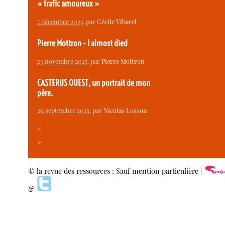
« trafic amoureux »
7 décembre 2025
, par
Cécile Vibarel
Pierre Mottron - I almost died
23 novembre 2025
, par
Pierre Mottron
CASTERUS OUEST, un portrait de mon
père.
29 septembre 2025
, par
Nicolas Losson
<
>
© la revue des ressources : Sauf mention particulière |
&