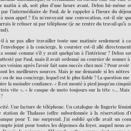
 ce matin à 9h, soit plus d’une heure avant, Delon lui-même a
ar l’intermédiaire de Paul, de le rappeler à l’heure du déjeu
s à mon appel ? En m’envoyant une convocation, est-il sûr qu
urrais le refuser ni par téléphone (je ne rentre du travail qu’à 2
end).
il à ne pas aller travailler toute une matinée seulement à c
’enveloppe à la concierge, le coursier est-il allé directemen
 sonné comme s’il y avait quelqu’un à l’intérieur ? Delon sa
é attesté par Paul, mais il avait ordonné au coursier de sonner 
mes voisins après l’avoir fait sans succès chez moi ? Pour avoir
sont les meilleures sources. Mais je me demande si les nôtres
c ou de ma concierge, lequel est le plus fiable ? La question me 
nspire la moindre confiance. « Il est monté à pied jusqu’au cinqu
llé très vite », « le casque de moto toujours sur la tête »… Mai
 ?
ricité. Une facture de téléphone. Un catalogue de lingerie fémin
 station de Thalasso (offre subordonnée à la réservation d
banque pour T. me surprend. J’ai oublié qu’elle avait un co
ompte joint pour toutes les dépenses du foyer, auquel nous a