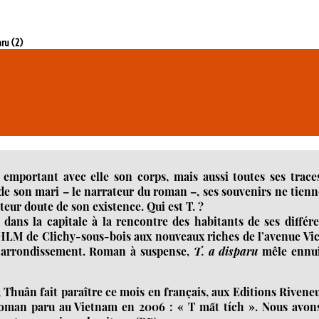
aru (2)
 emportant avec elle son corps, mais aussi toutes ses trace
de son mari – le narrateur du roman –, ses souvenirs ne tien
cteur doute de son existence. Qui est T. ?
ans la capitale à la rencontre des habitants de ses différ
s HLM de Clichy-sous-bois aux nouveaux riches de l’avenue Vi
e arrondissement. Roman à suspense,
T. a disparu
mêle ennui
, Thuân fait paraître ce mois en français, aux Editions Rivene
oman paru au Vietnam en 2006 : « T mất tích ». Nous avons