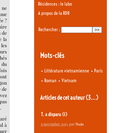
Résidences : le labo
s ne
A propos de la RDR
’une
ée ?
ire
Rechercher :
s de
e la
 les
eurs
Mots-clés
chés
e du
fois
•
•
Littérature vietnamienne
Paris
font
•
•
Roman
Vietnam
rgon
e de
avez
Articles de cet auteur
(3…)
 pas
.
T. a disparu (1)
paré
al à
6 novembre 2013
, par
Thuân
quer