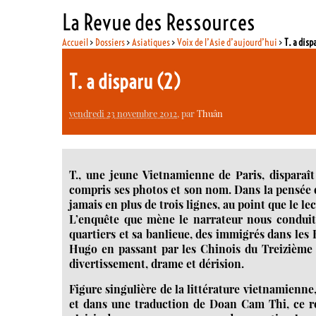
La Revue des Ressources
Accueil
>
Dossiers
>
Asiatiques
>
Voix de l’Asie d’aujourd’hui
>
T. a disp
T. a disparu (2)
vendredi 23 novembre 2012
, par
Thuân
T., une jeune Vietnamienne de Paris, disparaît
compris ses photos et son nom. Dans la pensée 
jamais en plus de trois lignes, au point que le le
L’enquête que mène le narrateur nous conduit d
quartiers et sa banlieue, des immigrés dans le
Hugo en passant par les Chinois du Treizièm
divertissement, drame et dérision.
Figure singulière de la littérature vietnamienne
et dans une traduction de Doan Cam Thi, ce r