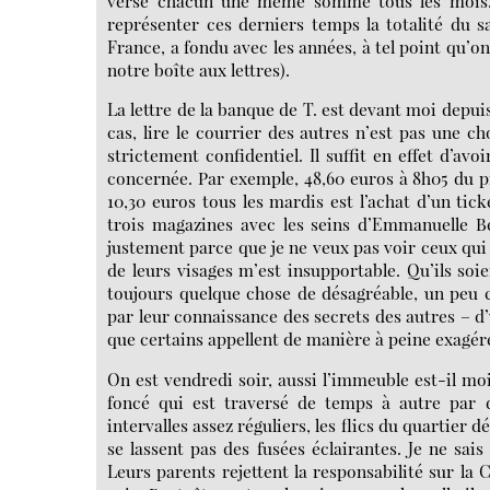
versé chacun une même somme tous les mois. 
représenter ces derniers temps la totalité du 
France, a fondu avec les années, à tel point qu’on
notre boîte aux lettres).
La lettre de la banque de T. est devant moi depui
cas, lire le courrier des autres n’est pas une c
strictement confidentiel. Il suffit en effet d’av
concernée. Par exemple, 48,60 euros à 8h05 du pr
10,30 euros tous les mardis est l’achat d’un tic
trois magazines avec les seins d’Emmanuelle Bé
justement parce que je ne veux pas voir ceux qui
de leurs visages m’est insupportable. Qu’ils soi
toujours quelque chose de désagréable, un peu 
par leur connaissance des secrets des autres – d
que certains appellent de manière à peine exagérée
On est vendredi soir, aussi l’immeuble est-il mo
foncé qui est traversé de temps à autre par d
intervalles assez réguliers, les flics du quartie
se lassent pas des fusées éclairantes. Je ne sai
Leurs parents rejettent la responsabilité sur la