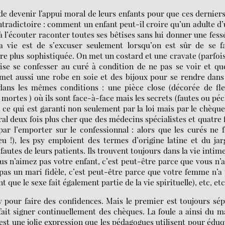
e devenir l’appui moral de leurs enfants pour que ces dernier
ontradictoire : comment un enfant peut-il croire qu’un adulte d
 l’écouter raconter toutes ses bêtises sans lui donner une fess
 vie est de s’excuser seulement lorsqu’on est sûr de se fa
ère plus sophistiquée. On met un costard et une cravate (parfoi
ise se confesser au curé à condition de ne pas se voir et qu
met aussi une robe en soie et des bijoux pour se rendre dans
dans les mêmes conditions : une pièce close (décorée de fl
mortes ) où ils sont face-à-face mais les secrets (fautes ou pé
 ce qui est garanti non seulement par la loi mais par le chèqu
ral deux fois plus cher que des médecins spécialistes et quatre 
par l’emporter sur le confessionnal : alors que les curés ne 
eu !), les psy emploient des termes d’origine latine et du ja
s fautes de leurs patients. Ils trouvent toujours dans la vie intim
us n’aimez pas votre enfant, c’est peut-être parce que vous n’
 pas un mari fidèle, c’est peut-être parce que votre femme n’a
 que le sexe fait également partie de la vie spirituelle), etc, etc
y pour faire des confidences. Mais le premier est toujours sé
fait signer continuellement des chèques. La foule a ainsi du m
 est une jolie expression que les pédagogues utilisent pour édu