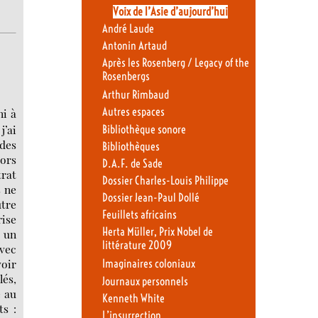
Voix de l’Asie d’aujourd’hui
André Laude
Antonin Artaud
Après les Rosenberg / Legacy of the
Rosenbergs
Arthur Rimbaud
Autres espaces
ni à
j’ai
Bibliothèque sonore
 des
Bibliothèques
hors
D.A.F. de Sade
trat
Dossier Charles-Louis Philippe
s ne
Dossier Jean-Paul Dollé
tre
Feuillets africains
rise
Herta Müller, Prix Nobel de
ù un
littérature 2009
vec
voir
Imaginaires coloniaux
lés,
Journaux personnels
e au
Kenneth White
ts :
L’insurrection