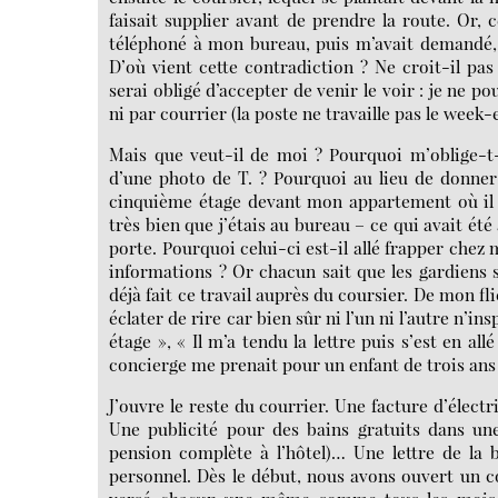
faisait supplier avant de prendre la route. Or,
téléphoné à mon bureau, puis m’avait demandé, p
D’où vient cette contradiction ? Ne croit-il pa
serai obligé d’accepter de venir le voir : je ne po
ni par courrier (la poste ne travaille pas le week-
Mais que veut-il de moi ? Pourquoi m’oblige-t-
d’une photo de T. ? Pourquoi au lieu de donner l
cinquième étage devant mon appartement où il a
très bien que j’étais au bureau – ce qui avait ét
porte. Pourquoi celui-ci est-il allé frapper chez 
informations ? Or chacun sait que les gardiens 
déjà fait ce travail auprès du coursier. De mon fli
éclater de rire car bien sûr ni l’un ni l’autre n’i
étage », « Il m’a tendu la lettre puis s’est en a
concierge me prenait pour un enfant de trois ans
J’ouvre le reste du courrier. Une facture d’élect
Une publicité pour des bains gratuits dans une
pension complète à l’hôtel)… Une lettre de la 
personnel. Dès le début, nous avons ouvert un c