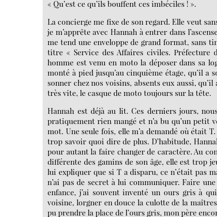
« Qu’est ce qu’ils bouffent ces imbéciles ! ».
La concierge me fixe de son regard. Elle veut san
je m’apprête avec Hannah à entrer dans l’ascenseu
me tend une enveloppe de grand format, sans tim
titre « Service des Affaires civiles. Préfecture
homme est venu en moto la déposer dans sa loge.
monté à pied jusqu’au cinquième étage, qu’il a so
sonner chez nos voisins, absents eux aussi, qu’il a 
très vite, le casque de moto toujours sur la tête.
Hannah est déjà au lit. Ces derniers jours, nou
pratiquement rien mangé et n’a bu qu’un petit ve
mot. Une seule fois, elle m’a demandé où était T.
trop savoir quoi dire de plus. D’habitude, Hannah
pour autant la faire changer de caractère. Au con
différente des gamins de son âge, elle est trop j
lui expliquer que si T a disparu, ce n’était pas ma
n’ai pas de secret à lui communiquer. Faire un
enfance, j’ai souvent inventé un ours gris à qu
voisine, lorgner en douce la culotte de la maître
pu prendre la place de l’ours gris, mon père enco