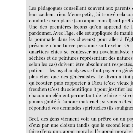
Les pédagogues conseillent souvent aux parents d
leur cachent rien. Même petit, j’ai trouvé cela c
conduite exemplaire (son appui moral) soit prêt à
Une des premières leçons qu’on apprend de la
pardonner. Avec l’âge, elle est appliquée de mani
la pommade dans les cheveux) pour aller à l’égl
présence d’une tierce personne soit exclue. On 
quartiers chics se confesser au psychanalyste 
séchées et de peintures représentant des natures 
selon les cas) doivent être absolument respectés,
patient – les psychanalyses se font payer en géné
plus cher que des généralistes. Le divan a fini 
qu’écouter puis rapporter à Dieu (c’est vieux j
freudien (c’est du scientifique !) pour justifier le
chacun un élément permettant de le faire – si vo
jamais goûté à l’amour maternel ; si vous n’êtes
répondu à vos demandes spirituelles (ils soulignent
Bref, des gens viennent voir un prêtre ou un ps
d’eux par une cloison tandis que le second leur 
faire d’eux un « appui moral ». L’« appui moral »