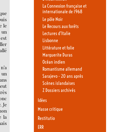
La Connexion française et
internationale de 1968
 que
puis
Le pôle Noir
e le
Le Recours aux forêts
, un
Lectures d’Italie
 est
Lisbonne
ller
Littérature et folie
allé
Marguerite Duras
Océan indien
 n’a
Romantisme allemand
é un
Sarajevo - 20 ans après
sans
Scènes islandaises
peut
Z Dossiers archivés
très
donc
Idées
. Je
Masse critique
 mon
e la
Restitutio
mais
ERR