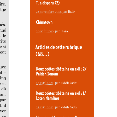
T. a disparu (2)
ire.
t je
23 novembre 2012
, par
Thuân
Chinatown
més.
nné
20 août 2010
, par
Thuân
 le
rite
e si
Articles de cette rubrique
peut
(68…)
ouve
Deux poètes tibétains en exil : 2/
nt –
Palden Sonam
cinq
e et
29 avril 2022
, par
Michèle Duclos
s dû
Deux poètes tibétains en exil : 1/
sont
Loten Namling
 par
, il
22 avril 2022
, par
Michèle Duclos
uver
t se