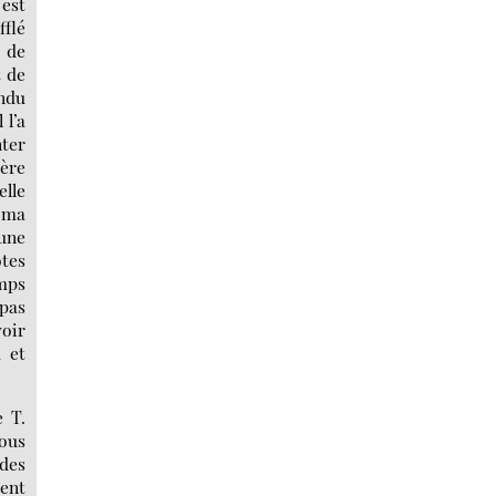
 est
fflé
t de
t de
ondu
 l’a
nter
gère
lle
é ma
 une
otes
emps
 pas
voir
u et
 T.
nous
des
rent