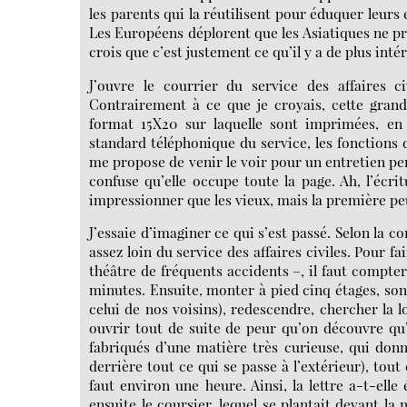
les parents qui la réutilisent pour éduquer leurs 
Les Européens déplorent que les Asiatiques ne pr
crois que c’est justement ce qu’il y a de plus inté
J’ouvre le courrier du service des affaires ci
Contrairement à ce que je croyais, cette gran
format 15X20 sur laquelle sont imprimées, en
standard téléphonique du service, les fonctions d
me propose de venir le voir pour un entretien per
confuse qu’elle occupe toute la page. Ah, l’écri
impressionner que les vieux, mais la première pe
J’essaie d’imaginer ce qui s’est passé. Selon la c
assez loin du service des affaires civiles. Pour 
théâtre de fréquents accidents –, il faut compt
minutes. Ensuite, monter à pied cinq étages, son
celui de nos voisins), redescendre, chercher la lo
ouvrir tout de suite de peur qu’on découvre qu’e
fabriqués d’une matière très curieuse, qui donn
derrière tout ce qui se passe à l’extérieur), tou
faut environ une heure. Ainsi, la lettre a-t-elle 
ensuite le coursier, lequel se plantait devant la