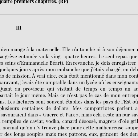
 quatre premiers chapitres. (RP)
III
bien mangé à la maternelle. Elle n’a touché ni à son déjeuner 
a grève entamée voilà vingt-quatre heures. Le seul repas que 
es seins d’Emmanuelle Béart). En revanche, je dois enregistrer
 quelques jours après mon embauche que j’étais chargé, en de
is de mission. À vrai dire, cela était mentionné dans mon con
Auparavant, j’avais été comptable dans un lycée où les enseignant
 Quant au proviseur qui visitait de temps en temps un au
epartait le jour même. Mais ce n’est pas le cas de mon entrep
ns. Les factures sont souvent établies dans les pays de l’Est o
plusieurs centaines de dollars. Mes compatriotes parlent a
savouraient dans « Guerre et Paix », mais cela reste un pur sa
s remplies de caviar, vodka, canard désossé, magrets d’oie gril
est normal qu’on n’y trouve place pour cette malheureuse soup
er des longs soupirs mais mes patrons, eux, grincent des den