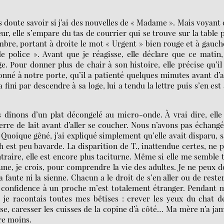
s doute savoir si j’ai des nouvelles de « Madame ». Mais voyant
r, elle s’empare du tas de courrier qui se trouve sur la table 
bre, portant à droite le mot « Urgent » bien rouge et à gauch
 de police ». Avant que je réagisse, elle déclare que ce matin
 Pour donner plus de chair à son histoire, elle précise qu’il
nné à notre porte, qu’il a patienté quelques minutes avant d’a
fini par descendre à sa loge, lui a tendu la lettre puis s’en est 
s dînons d’un plat décongelé au micro-onde. À vrai dire, elle
rre de lait avant d’aller se coucher. Nous n’avons pas échang
 Quoique gêné, j’ai expliqué simplement qu’elle avait disparu, 
 est peu bavarde. La disparition de T., inattendue certes, ne 
traire, elle est encore plus taciturne. Même si elle me semble 
eune, je crois, pour comprendre la vie des adultes. Je ne peux 
 faute ni la sienne. Chacun a le droit de s’en aller ou de rester
e confidence à un proche m’est totalement étranger. Pendant
i je racontais toutes mes bêtises : crever les yeux du chat d
sse, caresser les cuisses de la copine d’à côté… Ma mère n’a ja
re moins.