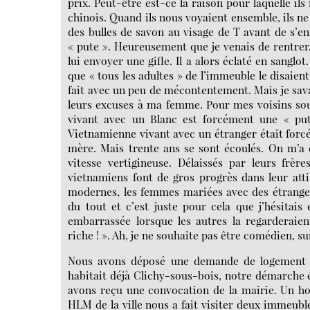
prix. Peut-être est-ce la raison pour laquelle il
chinois. Quand ils nous voyaient ensemble, ils ne
des bulles de savon au visage de T avant de s’enfu
« pute ». Heureusement que je venais de rentrer. 
lui envoyer une gifle. Il a alors éclaté en sanglo
que « tous les adultes » de l’immeuble le disaient, 
fait avec un peu de mécontentement. Mais je sava
leurs excuses à ma femme. Pour mes voisins sou
vivant avec un Blanc est forcément une « pu
Vietnamienne vivant avec un étranger était forc
mère. Mais trente ans se sont écoulés. On m’a d
vitesse vertigineuse. Délaissés par leurs frèr
vietnamiens font de gros progrès dans leur atti
modernes, les femmes mariées avec des étranger
du tout et c’est juste pour cela que j’hésitais
embarrassée lorsque les autres la regarderaien
riche ! ». Ah, je ne souhaite pas être comédien, s
Nous avons déposé une demande de logement e
habitait déjà Clichy-sous-bois, notre démarche 
avons reçu une convocation de la mairie. Un h
HLM de la ville nous a fait visiter deux immeubles