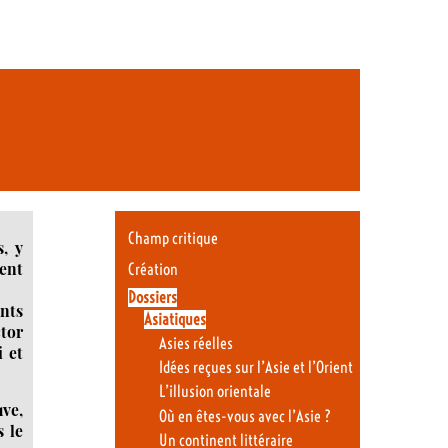
Champ critique
s, y
nent
Création
Dossiers
ents
Asiatiques
ctor
Asies réelles
 et
Idées reçues sur l’Asie et l’Orient
L’illusion orientale
uve,
Où en êtes-vous avec l’Asie ?
 le
Un continent littéraire