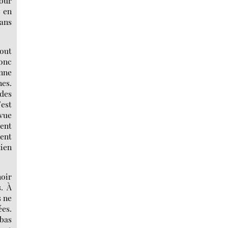
our
e en
dans
tout
donc
onne
nes.
 des
’est
 vue
ment
lent
dien
noir
. À
s ne
ées.
 bas