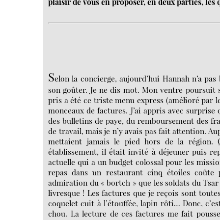
plaisir de vous en proposer, en deux parties, les
S
elon la concierge, aujourd’hui Hannah n’a pas 
son goûter. Je ne dis mot. Mon ventre poursuit s
pris a été ce triste menu express (amélioré par l
monceaux de factures. J’ai appris avec surprise
des bulletins de paye, du remboursement des fra
de travail, mais je n’y avais pas fait attention. 
mettaient jamais le pied hors de la région.
établissement, il était invité à déjeuner puis r
actuelle qui a un budget colossal pour les missio
repas dans un restaurant cinq étoiles coûte 
admiration du « bortch » que les soldats du Tsar 
livresque ! Les factures que je reçois sont toute
coquelet cuit à l’étouffée, lapin rôti… Donc, c’
chou. La lecture de ces factures me fait pouss