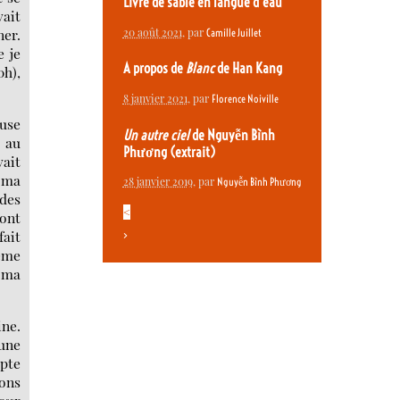
Livre de sable en langue d’eau
vait
20 août 2021
, par
ner.
Camille Juillet
e je
A propos de
Blanc
de Han Kang
0h),
8 janvier 2021
, par
Florence Noiville
ause
Un autre ciel
de Nguyễn Bình
t au
Phương (extrait)
vait
à ma
28 janvier 2019
, par
Nguyễn Bình Phương
 des
<
 ont
fait
>
ième
s ma
ine.
’une
mpte
vons