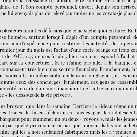
Depuis la naissance d’Hannah, cette somme s’est accrue p
salaire de T. Son compte personnel, ouvert depuis son arrivé
 ne lui envoyait plus de relevé (au moins ne les voyais-je plus 
s plusieurs minutes déjà sans que je ne sache quoi en faire. En 
hose honnête, surtout lorsqu’il s’agit d’un compte personnel, 
oir un peu d’expérience pour restituer les activités de la pers
emier jour du mois est l’achat d’une carte orange de trois zo
ket de PMU. 12,50 euros à 19h15 hier soir correspond à l’achat
art sur la couverture… Si je n’aime pas aller à la banque, c
 connaissent très bien mes secrets financiers. Franchement, la
ent souriants ou méprisants, chaleureux ou glacials, ils expri
comme ceux des concierges. Finalement, ces gens se ressemb
’un côté ceux du domaine financier et de l’autre ceux du quoti
 « les dessous de la vie privée ».
ins bruyant que dans la semaine. Derrière le rideau règne un 
es traces de fusées éclairantes lancées par des adolescents
r débarquent pour emmener un ou deux « voyous », mais les jeune
s ni par quelle provenance ni par quel moyen ils les ont achet
 Chine qui les a non seulement fabriquées mais les a vendues à