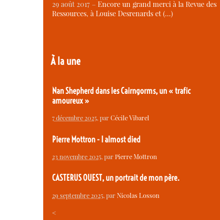
29 août 2017 –
Encore un grand merci à la Revue des
Ressources, à Louise Desrenards et (…)
À la une
Nan Shepherd dans les Cairngorms, un « trafic
amoureux »
7 décembre 2025
, par
Cécile Vibarel
Pierre Mottron - I almost died
23 novembre 2025
, par
Pierre Mottron
CASTERUS OUEST, un portrait de mon père.
29 septembre 2025
, par
Nicolas Losson
<