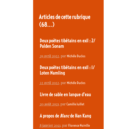
Articles de cette rubrique
(68…)
Deux poètes tibétains en exil : 2/
Palden Sonam
29 avril 2022
, par
Michèle Duclos
Deux poètes tibétains en exil : 1/
Loten Namling
22 avril 2022
, par
Michèle Duclos
Livre de sable en langue d’eau
20 août 2021
, par
Camille Juillet
A propos de
Blanc
de Han Kang
8 janvier 2021
, par
Florence Noiville