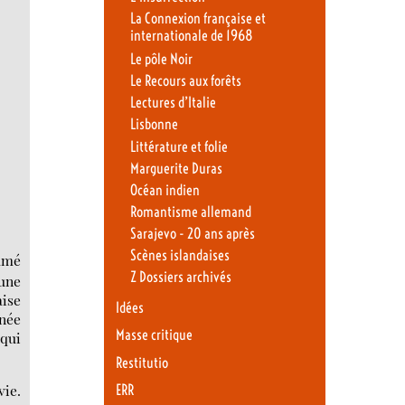
La Connexion française et
internationale de 1968
Le pôle Noir
Le Recours aux forêts
Lectures d’Italie
Lisbonne
Littérature et folie
Marguerite Duras
Océan indien
Romantisme allemand
Sarajevo - 20 ans après
Scènes islandaises
umé
Z Dossiers archivés
-une
aise
Idées
inée
Masse critique
 qui
Restitutio
vie.
ERR