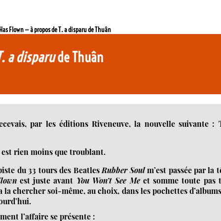
 Has Flown — à propos de T. a disparu de Thuân
. a disparu
de Thuân
cevais, par les éditions Riveneuve, la nouvelle suivante : 
est rien moins que troublant.
iste du 33 tours des Beatles
Rubber Soul
m’est passée par la t
Flown
est juste avant
You Won’t See Me
et somme toute pas t
 la chercher soi-même, au choix, dans les pochettes d’album
ourd’hui.
ent l’affaire se présente :