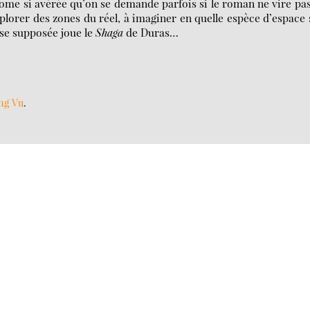
ndrome si avérée qu’on se demande parfois si le roman ne vire pa
plorer des zones du réel, à imaginer en quelle espèce d’espace
ouse supposée joue le
Shaga
de Duras…
ng Vu
.