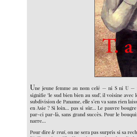
U
ne jeune femme au nom celé — ni S ni U — ré
signifie ‘le sud bien bien au sud’, il voisine av
subdivision de Paname, elle s’en va sans rien laisse
en Asie ? Si loin… pas si sûr… Le pauvre bougre
par-ci par-là, sans grand succès. Pour le bouqui
narre…
Pour dire
le vrai
, on ne sera pas surpris si sa rec