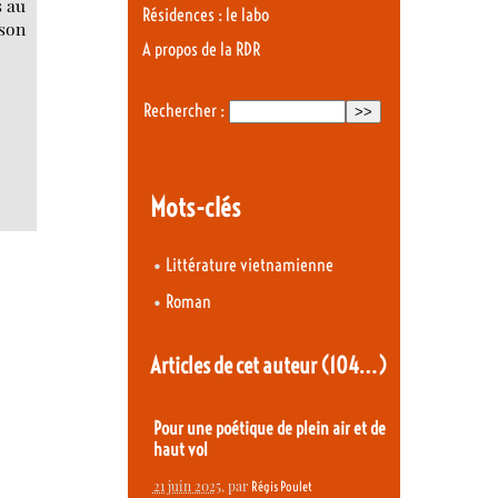
s au
Résidences : le labo
 son
A propos de la RDR
Rechercher :
Mots-clés
•
Littérature vietnamienne
•
Roman
Articles de cet auteur
(104…)
Pour une poétique de plein air et de
haut vol
21 juin 2025
, par
Régis Poulet