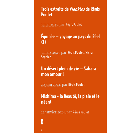
Trois extraits de
Planktos
de Régis
Poulet
5 mai 2025
, par
Régis Poulet
Équipée — voyage au pays du Réel
(1)
3 mars 2025
, par
,
Régis Poulet
Victor
Segalen
Un désert plein de vie — Sahara
mon amour !
20 juin 2024
, par
Régis Poulet
Mishima - la Beauté, la plaie et le
néant
22 janvier 2024
, par
Régis Poulet
<
>