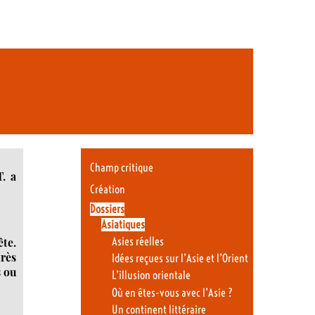
Champ critique
T. a
Création
Dossiers
Asiatiques
ête.
Asies réelles
rès
Idées reçues sur l’Asie et l’Orient
s ou
L’illusion orientale
Où en êtes-vous avec l’Asie ?
Un continent littéraire