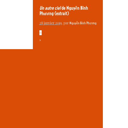
Un autre ciel
de Nguyễn Bình
Phương (extrait)
28 janvier 2019
, par
Nguyễn Bình Phương
<
>