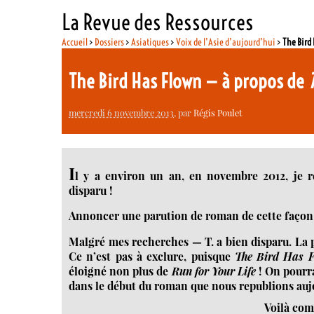
La Revue des Ressources
Accueil
>
Dossiers
>
Asiatiques
>
Voix de l’Asie d’aujourd’hui
>
The Bird
The Bird Has Flown — à propos de
T
mercredi 6 novembre 2013
, par
Régis Poulet
I
l y a environ un an, en novembre 2012, je re
disparu !
Annoncer une parution de roman de cette façon 
Malgré mes recherches — T. a bien disparu. La p
Ce n’est pas à exclure, puisque
The Bird Has 
éloigné non plus de
Run for Your Life
! On pourra
dans le début du roman que nous republions auj
Voilà comm